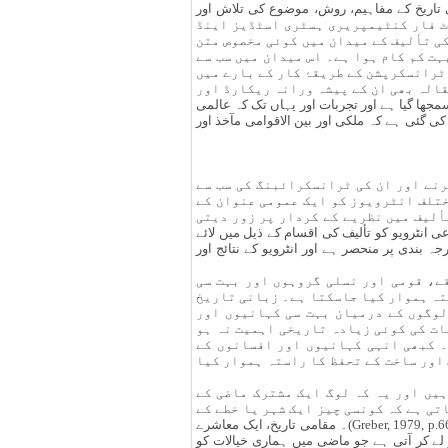
نی تاریخ کے مفاہیم، روش، موضوع کی تلاش اور
یکن سن 2012 میں ڈاکیومنٹ سینٹر اور پارلیمنٹ اور سن 2015 میں انسٹی ٹیوٹ فار کنٹیمپریری ہسٹری اسٹڈیز اینڈ
 تألیف کے میدان میں کوئی مخصوص متن
ت کم کام ہوا ہے۔ اس میدان میں سب سے
ڈیٹنگ اورل ہسٹری‘‘(Baum,1991) ہے کہ جس میں زیادہ تر ٹرانسکرپشن کے طریقۂ کار کے بارے میں
قالہ بھی ان کے پیشہ ورانہ ریکارڈ اور
ف کو ایک ذوق کا معاملہ سمجھا گیا ہے اور تجربات اور یہاں تک کہ عالمی
ئی ہے کہ ملکی اور بین الاقوامی مآخذ اور
نے اور ان کی ٹرانسکرائبنگ کی سب سے
مختلف انٹرویوز کو ایک عمومی عنوان کے
ٔلیف میں نظریے کے کردار پر زور دیتی
 اجتماعی انٹرویو کو تألیف کی اقسام کے ذیل میں لائے
مات کی درجہ بندی پر منحصر ہے اور انٹرویو کے نتائج اور
ے، قومی اور نسلی گروہوں اور بہت سی
ستہ ہموار کیا جاسکتا ہے۔ زبانی تاریخ
 وجہ سے عوامی ہوتی ہے(Samuel, 1976, p.192)، ممکن ہے کہ وہ لوگوں کے درمیان بہت سی کہانیوں اور
ر وہ کہیں درج بھی نہ ہوں(Danielson, 1980, p.76)۔ شاید اس معلومات کی کوئی زیادہ تاریخی اہمیت نہ ہو
۔ کبھی انہی کہانیوں اور افسانوں کے
 اور ساخت کے تحفظ کا راستہ ہموار کیا
یں اور یہ کہ لوگ ایک مشترک ماضی کے
تی ہے کہ کونسی چیز ایک شہر یا خطے کے
لیے ضروری ہے، پس یہ ماضی کے ان راستوں کے دریافت کا ایک موقع ہوتی ہے جو حال کی تشکیل میں مدد کرتے ہے(Greber, 1979, p.66)۔ مقامی تاریخ، ایک معاشرے
 لے کر آتی ہے جو ماضی میں ہماری خیالات کو