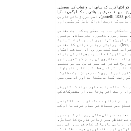
کو اکٹھا کرنے کے ساتھ، ان واقعات کی تفصیلی
یخ ہمیں نہ صرف یہ بتاتی ہے کہ لوگوں نے کیا
کیا ہے بلکہ ہمیں یہ بھی بتاتی ہے کہ لوگ کس کام کے کرنے کو صحیح سمجھتے آئے ہیں اور اب ان کے خیال میں انہیں کیا کرنا چاہیے(portelli, 1988, p:68)، اسی طرح زبانی تاریخ
ہ ماضی کا درست ادراک حاصل کرسکیں اور
 جاسکتی ہے۔ یہ ممکن ہے کہ ایک مقامی
، بیماریوں، دکھوں، تقریبات، خوشیوں
 اور ان سے جڑے واقعات ان معاملات کے زمرے میں آتے ہیں(Danielson, 1980, p:68)۔ مقامی تواریخ، کہانیوں اور روایات کی ایک
بڑی تعداد پر مشتمل ہوتی ہیں، جو دوسرے شعبوں کے ساتھ اس کے تعلق کا زمینہ فراہم کرتی ہیں(Ives, 1920, p:103)۔ روایتی زبانی ذرائع کا مقامی
فراہم کیے گئے ہوں وہ اس خطے کے افکار
اثر ڈال سکتے ہیں(Gates, 1974, p:25)۔ حالیہ برسوں میں زبانی تاریخ کے کئی پروجیکٹس کی بنیاد
کے مواد پر رکھی گئی ہے(Crawford, 1974, p:25)، ان پڑھ اور ناخواندہ معاشروں کی زبان کو تحریر اور
تاریخ کے فرائض میں شامل ہے جو تعلیم
ننا ہے کہ کسی خطے کی مقامی تاریخ کے
لور اور تاریخ کے درمیان ایک مشترکہ
ں ذاتی احساس کو زندہ کیا جاسکتا ہے اور اس عمل میں
رے کے ساتھ رابطے اور عوام کے تاریخی
راہ راست اثر پڑتا ہے، ان مشترکات کی
شعبہ ان ذرائع سے متعلق ہے جو اقتباسی
علق بھی کلیات کو بیان کرنے یا ان کے
 معلومات پائی جاتی ہیں۔ اس شعبے میں
 کے تناظر میں زبانی تاریخ کا تعامل،
اور زبانی تاریخ کا کام کرنے والی بھی
اوتوں اور وفاداریوں جیسے مختلف کے