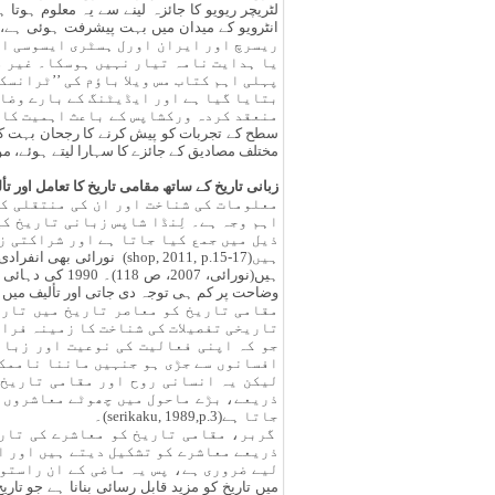
لٹریچر ریویو کا جائزہ لینے سے یہ معلوم ہوتا
ریسرچ اور ایران اورل ہسٹری ایسوسی ای
یا ہدایت نامہ تیار نہیں ہوسکا۔ غیر م
بتایا گیا ہے اور ایڈیٹنگ کے بارے وضاح
سطح کے تجربات کو پیش کرنے کا رجحان بہت کم
مختلف مصادیق کے جائزے کا سہارا لیتے ہوئے، مو
زبانی تاریخ کے ساتھ مقامی تاریخ کا تعامل اور تا
معلومات کی شناخت اور ان کی منتقلی ک
اہم وجہ ہے۔ لِنڈا شاپس زبانی تاریخ ک
ذیل میں جمع کیا جاتا ہے اور شراکتی ز
ہیں(shop, 2011, p.15-17)
ہیں(نورائی، 7
وضاحت پر کم ہی توجہ دی جاتی اور تألیف میں نظریہ سازی
مقامی تاریخ کو معاصر تاریخ میں تاری
تاریخی تفصیلات کی شناخت کا زمینہ فرا
لیکن یہ انسانی روح اور مقامی تاریخ 
ذریعے، بڑے ماحول میں چھوٹے معاشروں ک
جاتا ہے(serikaku, 1989,p.3)۔
گربر، مقامی تاریخ کو معاشرے کی تاری
ذریعے معاشرے کو تشکیل دیتے ہیں اور ا
میں تاریخ کو مزید قابل رسائی بنانا ہے جو تا