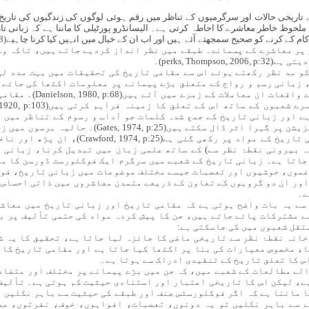
تاریخی حالات اور سرگرمیوں کے تناظر میں رقم ہوئی لوگوں کی زندگیوں کی تاریخ 
وظ خاطر معاشرے کا احاطہ کرتی ہے۔ الیسانڈرو پورٹیلی کا ماننا ہے کہ زبانی تار
ر پر معاشرے کے پسماندہ طبقے میں نظر انداز کردیے جاتے ہیں، تاکہ و
perks, Thom)۔
کو مد نظر رکھتے ہوئے اس سے مقامی تاریخ کی تحقیقات میں بہت مدد لی
 زبانی رسم و رواج کے متعلق بڑے پیمانے پر معلومات اکٹھا کی جائے
اور غموں کے آداب و رسوم
ے اور زبانی تاریخ کے جمع شدہ کلمات جو آداب و رسوم کے تناظر میں 
اور نظریات اور علاقائی تعلق کی لوکلائزیشن پر گہرا 
زبانی روایات، آداب و رسوم اور مقامی تاریخ 
 بیرونی نقطۂ نظر سے) کے ساتھ علمی زبان میں تبدیل کرنا، زبانی 
اتا ہے۔ زبانی تاریخ کے شعبے میں سرگرم ایک فوکلورسٹ ڈورسن کا ما
غموں، خوشیوں اور تعصبات جیسے مختلف موضوعات میں زبانی تاریخ، فوک
ستہ پایا جاتا ہے(Dorson, 1969, p:197) اور ان دو گروہوں کے تعاون کے ذریعے متمدن معاشروں می
ے۔
سے یہ بات واضح ہوتی ہے کہ مقامی تاریخ اور زبانی تاریخ میں معاش
ے مشترکات پائے جاتے ہیں، جن کا پیش کردہ مواد کی حتمی تألیف پر ب
تقل شعبوں میں کی جاسکتی ہے:
خانہ نقطۂ نظر سے تاریخی ماضی کا جائزہ لیا جاتا ہے، تحقیق کا یہ 
، مخصوص معیارات کی بنا پر اکٹھا کیا جاتا ہے اور مقامی تاریخ کا ت
س کا تعلق تاریخ کے تنقیدی ادراک سے ہوتا ہے۔
الے مطالعات کے شعبے میں، کہ جن میں بڑے پیمانے پر مختلف اور متضاد
ے، لیکن اس کا تاریخی اعتبار اور استنادی حیثیت کم ہوتی ہے۔ تألیف
ا ماننا ہے کہ اگر فوکلورسٹس صنف اور طبقے کی حیثیت سے باہر نکلیں 
ے سے باہر نکلیں تو یہ دونوں، تعصبات، افواہوں، خوف، نفرتوں، عد