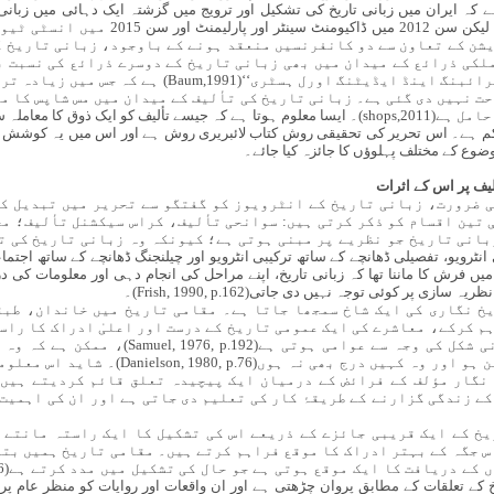
 ہے کہ ایران میں زبانی تاریخ کی تشکیل اور ترویج میں گزشتہ ایک دہائی میں زبا
انٹرویو کے میدان میں بہت پیشرفت ہوئی ہے، ل
شن کے تعاون سے دو کانفرنسیں منعقد ہونے کے باوجود، زبانی تاریخ کی
لکی ذرائع کے میدان میں بھی زبانی تاریخ کے دوسرے ذرائع کی نسبت بہ
پہلی اہم کتاب مس ویلا باؤم کی ’’ٹرانسکرائبنگ اینڈ ای
ت نہیں دی گئی ہے۔ زبانی تاریخ کی تألیف کے میدان میں مس شاپس کا م
منعقد کردہ ورکشاپس کے باعث اہمیت کا حامل ہے(shops,2011)۔ ایسا معلوم ہوتا ہے کہ جیسے تألی
 ہے۔ اس تحریر کی تحقیقی روش کتاب لائبریری روش ہے اور اس میں یہ کوشش کی گ
ضوع کے مختلف پہلوؤں کا جائزہ کیا جائے۔
ٔلیف پر اس کے اثرات
ی ضرورت، زبانی تاریخ کے انٹرویوز کو گفتگو سے تحریر میں تبدیل کر
ی تین اقسام کو ذکر کرتی ہیں: سوانحی تألیف، کراس سیکشنل تألیف؛ 
بانی تاریخ جو نظریے پر مبنی ہوتی ہے؛ کیونکہ وہ زبانی تاریخ کی تا
 نورائی بھی انفرادی انٹرویو، تفصیلی ڈھانچے کے ساتھ ترکیبی انٹرویو اور چیلنجنگ ڈھانچے کے ساتھ
200، ص 118)۔ 1990 کی دہائی میں فرش کا ماننا تھا کہ زبانی تاریخ، اپنے مراحل کی انجام دہی اور معلو
 پر کوئی توجہ نہیں دی جاتی(Frish, 1990, p.162)۔
خ نگاری کی ایک شاخ سمجھا جاتا ہے۔ مقامی تاریخ میں خاندان، طبق
ہم کرکے، معاشرے کی ایک عمومی تاریخ کے درست اور اعلیٰ ادراک کا را
جو کہ اپنی فعالیت کی نوعیت اور زبانی شکل کی
افسانوں سے جڑی ہو جنہیں ماننا ناممکن ہو او
نگار مؤلف کے فرائض کے درمیان ایک پیچیدہ تعلق قائم کردیتے ہیں
ے زندگی گزارنے کے طریقۂ کار کی تعلیم دی جاتی ہے اور ان کی اہمیت
خ کے ایک قریبی جائزے کے ذریعے اس کی تشکیل کا ایک راستہ مانتے ہ
س جگہ کے بہتر ادراک کا موقع فراہم کرتے ہیں۔ مقامی تاریخ ہمیں بتا
ریخ کے تعلقات کے مطابق پروان چڑھتی ہے اور ان واقعات اور روایات کو منظر عام پر