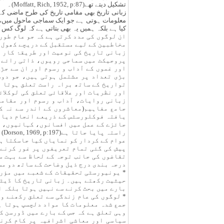
تشکیل دیتے تھے(Moffatt, Rich, 1952, p:87)۔
زبانی تاریخ بھی مقامی تاریخ کی طرح ماضی کے 
معلومات ہوتی ہے جو ایک سماجی ماحول میں، ملح
ان لوگوں کی مدد کرتی ہے کہ جو عام طو
مخاطبین کے لیے مستقبل کے دریچے کھول دیتی ہے(pson, 2006, p:32
زبانی تاریخ کی نوعیت اور طریقۂ کار 
پروجیکٹ میں سماجی رویوں، ذاتی رائے،
تواریخ کے ساتھ براہ راست تعلق ہوتا ہ
جامع مفاہیم(معاشروں کے اندر سے نہ کہ
یافتہ فوکلورسٹس کے ذریعے انجام دیا ج
جائزے کے عمل میں افسانوں، کہانیوں، 
را
عوام کے کردار کو نمایاں کیا جاسکتا ہ
پیش کی گئی تمام تعریفوں پر غور کرنے 
تقاضوں کی جانب توجہ کے لحاظ سے بہت س
درجہ بندی درج ذیل وضاحت کے ساتھ دو مس
* یونیورسٹی تحقیقات کے شعبے میں مؤر
حیثیت رکھتے ہیں۔ زبانی تاریخ کا ڈیٹا
بارے میں بحث کرنے سے نہیں ہوتا بلکہ ا
* لوگوں کی عام زندگی سے تعلق رکھنے و
جمع شدہ معلومات کا مواد دلچسپ ہوتا ہ
وہی تعلق ہے کہ جس کے بارے میں ڈورسن ک
سیاسی اور معاشی اشرافیہ پر کام کرن