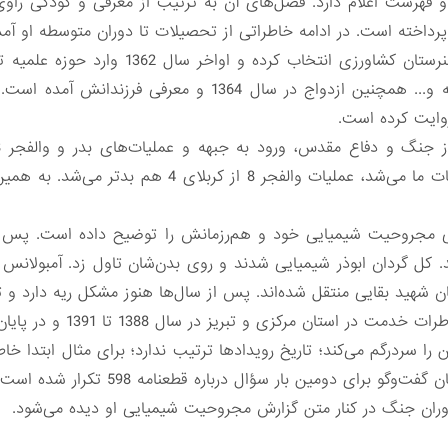
عکس و فهرست اعلام دارد. فصل‌های آن به ترتیب از معرفی و کودکی را
پرداخته است. در ادامه خاطراتی از تحصیلات تا دوران متوسطه او آم
در فصل دوم حوزه علمیه را به جای هنرستان کش
راوی از انقلاب و شعارنویسی در مدرسه و... همچنین ازدواج در 
روایت کرده است.
اطلاعات گفته: «اگر دشمن متوجه تحرکات ما می‌شد، عملیات
 کل گردان ابوذر شیمیایی شدند و روی بدن‌شان تاول زد‌. آمبولانس ه
ستان شهید بقایی منتقل شده‌اند. پس از سال‌ها هنوز مشکل ریه دارد 
در فصل ششم ورود سرایی به سپا
 سردرگم می‌کند؛ تاریخ رویدادها ترتیب ندارد؛ برای مثال ابتدا خاطر
گو برای دومین بار سؤال درباره قطعنامه 598 تکرار شده است.
ران جنگ در کنار متن گزارش مجروحیت شیمیایی او دیده می‌شود.