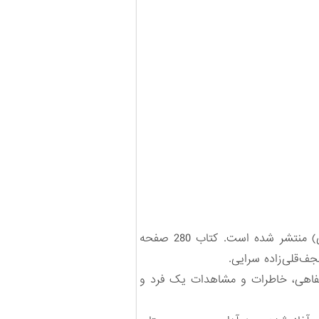
کتاب «ریه‌های سوخته» در سال ۱۴۰۰ توسط بنیاد حفظ آثار و نشر ارزش‌های دفاع مقدس (آذربایجان غربی) منتشر شده است. کتاب 280 صفحه
ف‌قلی‌زاده سرایی.
 شفاهی، خاطرات و مشاهدات یک فرد و