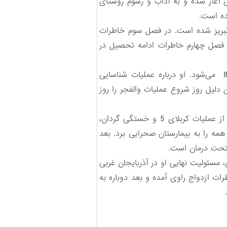
وی آغاز شده و به آداب و رسوم روستای
ده است.
اورزی انتخاب کرده و اواخر سال 1362 وارد حوزه علمیه تبریز شده است. در فصل سوم خاطرات
سال 1364 و معرفی فرزندانش آمده است. فصل چهارم خاطرات ادامه تحصیل در
فصل پنجم شامل خاطرات راوی از آغاز جنگ و دفاع مقدس، ورود به جبهه و عملیات‌های بدر و والفجر 8 می‌شود. او درباره عملیات شناسایی
 والفجر 8 از کربلای 4 هم بدتر می‌شد. به همین دلیل روز شروع عملیات والفجر را روز
عبدالرحیم سرایی در این فصل چگونگی مجروحیت شیمیایی خود و هم‌رزمانش را توضیح داده است. پس از عملیات کربلای 5 و خستگی گردان،
مه را به بیمارستان صحرایی برد. بعد
و تحت درمان است.
ه، خاطرات خدمت در استان مرکزی و تبریز در سال 1388 تا 1391 و در پایان، مسئولیت نهایی او در آذربایجان غربی
ات ازدواج راوی آمده و بعد دوباره به