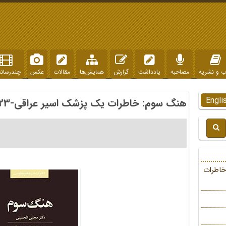
ب و نشریه
مصاحبه
یادداشت
گزارش
همایش‌ها
مقالات
عکس
چندرسانه
Engli
هنگ سوم: خاطرات یک پزشک اسیر عراقی-23
خاطرات