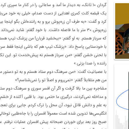
گردان 10 تانک، به دیدار ما آمد و ساعاتی را در کنار ما سپری
یک قبضه کلت کمری اهدایی از دست صدام، خیلی به خود می‌بال
کرد و گفت: «به طرف آن زره‌پوش برو و به راننده‌اش بگو اینجا بیا
زره‌پوش 30 متر با ما فاصله داشت. با خود گفتم: شاید نمی
که سرباز هستم. به او گفتم: «ببخشید قربان! من پزشک تیپ هست
با خودستایی پاسخ داد: «پزشک تیپ هم که باشی اینجا فقط سرب
با لحنی خشن گفتم: «من سرباز هستم نه پیش‌خدمت تو. این تکب
راننده را صدا بزنی.»
با عصبانیت گفت: «من سرهنگ دوم ستاد هستم و به تو دستور می
من هم متقابلاً گفتم: «نمی‌روم و اصلاً تو را نمی‌شناسم؟»
مشاجره بین ما بالا گرفت و اگر آن افسر سوری و سرهنگ دوم ستاد
و مداخله نمی‌کردند، درگیری ما حتمی بود. با قلبی آکنده از خشم
به علم و دانش قائل نبود، آن محل را ترک کردم. جایی برای تعج
انگلیسی‌ها تدوین شده است معمولاً افسران را با جاه‌طلبی توخال
صبح روز بعد برای خوردن صبحانه پیش افسران عملیات نرفتم. س