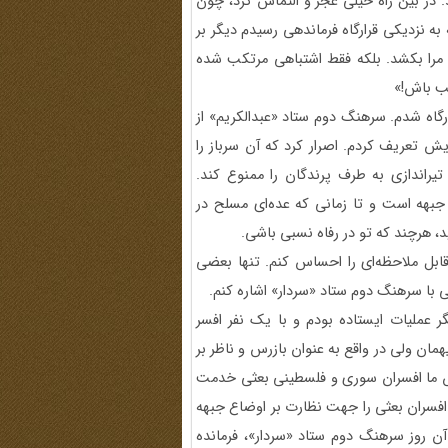
 در بین راه خیلی عجز و التماس کرد، چون
ه نزدیکی قرارگاه فرماندهی رسیدم دیگر بر
 مرا بکشد. بلکه فقط اشتباهی مرتکب شده
ظب باش!»
رارگاه شدم. سرهنگ دوم ستاد «عبدالکریم» از
یش تعریف کردم. اصرار کرد که آن سرباز را
یراندازی به طرف پرندگان را ممنوع کند.
جبهه است و تا زمانی که عده‌ای مسلح در
، هرچند که تو در رفاه نسبی باشی.
قابل ملاحظه‌ای را احساس کنم. تنها بعضی
ی با سرهنگ دوم ستاد «سردار» اشاره کنم.
ر عملیات ایستاده بودم و با یک نفر افسر
مان ولی در واقع به عنوان بازرس و ناظر بر
رتش ما افسران سوری و فلسطینی بعثی خدمت
اً افسران بعثی را جهت نظارت بر اوضاع جبهه
 آن روز سرهنگ دوم ستاد «سردار»، فرمانده