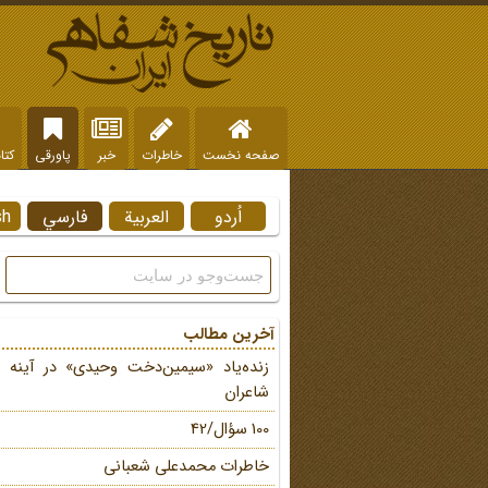
صفحه نخست
خاطرات
خبر
پاورقی
کتا
اُردو
العربية
فارسي
sh
آخرین مطالب
زنده‌یاد «سیمین‌دخت وحیدی» در آینه 
شاعران
100 سؤال/42
خاطرات محمد‌علی شعبانی