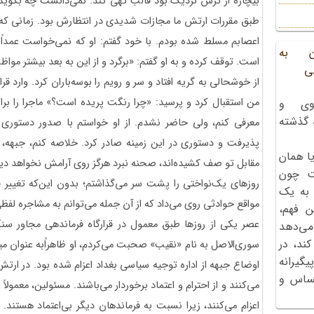
بیچاره از ترس نزدیک بود قالب تهی کند. نمی‌دانست چه بگوید.
طبق مقررات ارتش ما مجازات شدیدی در انتظارش بود. زمانی که ب
اعصابم مسلط شده بودم. با خود گفتم: او که نمی‌خواست عمداً
ن به
است. توقف کرده و به او گفتم: «برگرد و از این به بعد بیشتر موا
ی
از خوشحالی به گریه افتاد و سر و رویم را بوسه‌باران کرد. وارد ق
من استقبال کرد و پرسید: «چرا رنگت پریده است؟» ماجرا را برا
وی و
ه گذشته
معرفی کنم، ولی حاضر نشدم. از او خواستم با صدور دستوری ت
پذیرفت و دستوری در این زمینه صادر کرد. خلاصه کنم، جبهه، 
ا همان
مقابل تو صف کشیده‌اند، صحنه نبرد هرگز روی آرامش نخواهد دید
ت چون
روزهای یک‌نواختی را پشت سر می‌گذاشتم؛ بدون این‌که تغییر 
 به یک
مواقع حوادثی روی می‌داد که از آن جمله می‌توانم به مشاجره لفظ
ن فهم،
عصر یکی از روزها طبق معمول در قرارگاه فرماندهی مجاور سنگ
می‌دهد
کند، در
سوری‌الاصل به نام «نقیب» صحبت می‌کردم، او ظاهراًبه عنوان میه
گیرانه
اوضاع جبهه از اداره توجیه سیاسی بغداد اعزام شده بود. در ا
احساس و
می‌کنند و از احترام و اعتماد برخوردار می‌باشند. مسئولین، معمول
اعزام می‌کنند، زیرا نسبت به فرماندهان دیگر بی‌اعتماد هستند.