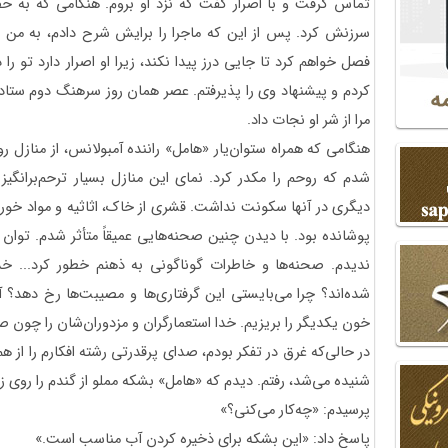
تماس گرفت و با اصرار گفت که نزد او بروم. هنگامی که به 
سرزنش کرد. پس از این که ماجرا را برایش شرح دادم، به من گ
فصل خواهم کرد تا جایی درز پیدا نکند، زیرا او اصرار دارد تو را 
کردم و پیشنهاد وی را پذیرفتم. عصر همان روز سرهنگ دوم ستا
مرا از شر او نجات داد.
هنگامی که همراه ستوان‌یار «هامل» راننده آمبولانس، از منازل 
شدم که روحم را مکدر کرد. نمای این منازل بسیار ترحم‌برانگی
دیگری در آنها سکونت نداشت. قشری از خاک، اثاثیه و مواد خوراک
پوشانده بود. با دیدن چنین صحنه‌هایی عمیقاً متأثر شدم. توان 
ندیدم. صحنه‌ها و خاطرات گوناگونی به ذهنم خطور کرد... خ
شده‌اند؟ چرا می‌بایستی این گرفتاری‌ها و مصیبت‌ها رخ دهد؟ آ
خون یکدیگر را بریزیم. خدا استعمارگران و مزدوران‌شان را چون ص
در حالی‌که غرق در تفکر بودم،‌ صدای پرقدرتی رشته افکارم را از 
شنیده می‌شد، رفتم. دیدم که «هامل» بشکه مملو از گندم را روی 
پرسیدم: «چه‌کار می‌کنی؟»
پاسخ داد: «این بشکه برای ذخیره کردن آب مناسب است.»