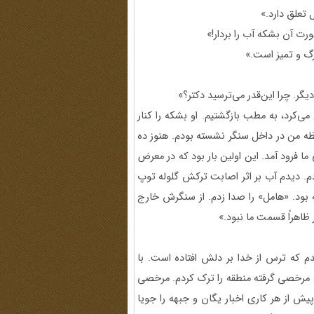
تعلق دارد.»
ورت آن بشکه آب را بردار!»
گ و تمیز است.»
ر. چرا این‌قدر می‌ترسید دکتر؟»
‌کرد، به مطب بازگشتیم. او بشکه را کنار
حظه من در داخل سنگر نشسته بودم. هنوز ده
ا فرود آمد. این اولین بار بود که در معرض
دم. دیدم آب بر اثر اصابت ترکش گلوله توپ
ته بود. «هامل» را صدا زدم. از سنگرش خارج
ظاهراً قسمت ما نبود.»
دم که ترس از خدا بر دلش افتاده است. با
، مرخصی گرفته منطقه را ترک کردم. مرخصی
11 بازگشتم. طبق معمول پیش از هر کاری اخبار یگان و جبهه را جویا