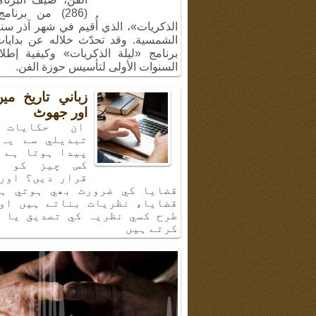
(286) من برنام
الشمسية. وقد تحدّث خلاله عن بدايا
برنامج «ليلة الذكريات» وكيفية إطل
السنوات الأولى لتأسيس حوزة الفن.
زباني تاريخ م
اور جھوٹ
ان حكايات 
تبديلي سے يہ 
پيدا ہوتا ہے 
كس چيز كو ب
قرار ديں؟ اور
قضايا كي ضرورت بھي ہوتي ہي
قضايا، نظريات بناتے ہيں او
طرح كسي نظريہ كي تصديق يا 
كرتے ہيں