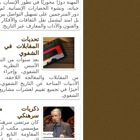
المهنة دورًا محوريًا في تطور الإنسان،
حياته، ونشوء الحضارات الإنسانية. لم
دور المترجمين على تسهيل التواصل بين 
بل امتد ليشمل نقل الثقافات والأفكار 
والفنون والآداب والمعارف عبر التاريخ.
تحديات إج
المقابلات في ال
الشفوي
بعد سنوات من الت
الأسس النظرية ل
الشفوي، وإجراء 
من المقابلات والمعالجة اللاحقة، 
الأدبيات المتاحة عن التاريخ الشفوي
أخيرًا في تجميع تقييم لعشرات مشاريع 
الشفوي.
ذكريات مر
سرهنكي
كان مرتضى سرهنك
مؤسسي مكتب أد
المقاومة التابع ل
الفن، ضيف البرنا