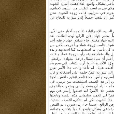
ماعي بشكل واسع. لقد ذهبت أسرة الشهيد
مكم في مراسيم التقدير من الشهيد كجباف،
ضرته في منزلهم، قالت زوجة الشهيد، نحن
ر أن نذهب جميعاً إلي سورية للدفاع عن
لحدود الإسرائيلية
.
لا توجد أخبار حتى الآن
.
يعتبر جهاد الأبن الرابع لهذه العائلة، لقد
الدة جهاد مغنية. جاء شقيق جهاد برفقة أحد
 استشهد، قامت زوجة عماد و أخرجت كفن من
ته كي يأتيني نبأ استشهاده كما استشهد والده
زل والد عماد مغنية، رأيت زوجة عماد و قلت
 أعلم أن عماد سينال درجة الشهادة الرفيعة.
لمرّة الأخيرة عندما أراد الذهاب إلي سورية،
أقصّه عليك. لم تأخذ والدته هذا الأمر بعين
ذهب إلي سورية، قصّ حلمه علي أصدقائه و قال
م أسري، جلس أحد عناصر تنظيم داعش بلحية
لي إثر هذا الطيف استيقظت من نومي. في
الحلم ، أراد أن يقطع رأسي وشعرت بالخوف
 تخشي هذا الأمر؟ لقد قطعوا رأسي في يوم
ّ لي العميد سليماني هذه القصة وتابعتها
ذا الشهيد، لكن لم أتذكره للأسف الشديد.
 الواقع. عندما جاء إلى سوريا، تم القبض
جتماعي بشكل واسع. قاموا بتعقب جثمانه،
إلى لبنان
.
جاءت والدة الشهيد و هي تنظر