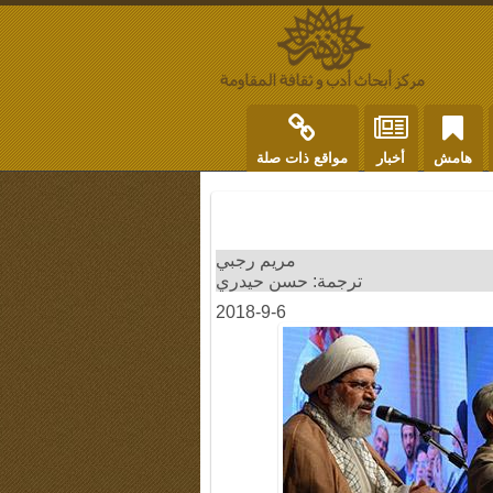
هامش
أخبار
مواقع ذات صلة
مريم رجبي
ترجمة: حسن حيدري
2018-9-6