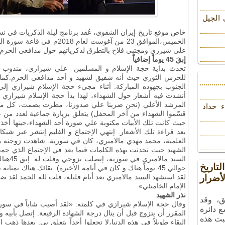
 الجیل
خاص موقع تاريخ إيران الشفوي، عُقد برنامج ليلة الذكريات في نسخ
الخميس،الموافق 23 من آغوست لعا
علي شيرزي ومجتبي فلاح بالتطرق لذكرياتهم حول مدافعي الحرم 
إبقَ 45 يوماً إضافياً
تحدث بداية حجة الإسلام و المسلمين علي شيرازي، مندوب س
للحرس الثوري حيث أنه شقيق لشهيد و أحد مدافعي الحرم.كما 
الجنوب بجهوده المباركة. أثناء مجيء حجة الإسلام شيرازي إل
أنشدت فيه أشعار حول الشهداء، لهذا بدأ حجة الإسلام شيرازي كلمات
المرشد الأعلي (نحن ضربنا علي صدورنا، مطرت بصمت، كل ما قل
ء حداد
قسّموا الشهداء من آخر المحفل) يتعلق بزيارة جماعية لعدد من 
حيث كانت تلك الأبيات مكتوبة علي صورة أحد الشهداء،حينها أخذ 
بعد قراءة تلك الأشعار. إنتهي الإجتماع و الفليم إنتشر عبر شب
العلمية، محمد مهدي مالاميري، كان في سورية. شاهدت زوجته هذ
الشهيد حيث تحدثت بهذه الكلمات فيما بعد في الإجتماع الذي جم
السيد م
تاريخ
حوالي 45 يوماً هناك و كان في أيامه الأخيرة). بقائك هناك بمث
ضرار
لقد استشهد السيد مالاميري بعد أيام قليلة، قلت لله الحمد لقد
الإمام الخامنئي».
نذر الشهيد
ق، وقد
وقال حجة الإسلام شيرازي في كلمته: «لقد أصيب شاباً في سوري
ع دائرة
المقرر أن يتزوج قبل أن ينال درجة الشهادة الرفيعة. إتصل بأبيه و ق
بت هذه
البقاء طويلاً في هذه الدنيا،لا تجعلوا أحداً يتعلق بي. بعدها ذ