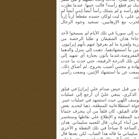
ن إبنك تم قطع رأسه؟ قالت حينها: عندما نظرت
رأسه و لم يتملك رأساٌ أيضاً،إبني أيضاً لم
علي، يا ليت لوكان جسده مقطعاً إرباً إرباً
حرب مع الإرهابيين، تسجيد وجوه الرجال
 إلى سوريا في تلك الأيام لم يسمحوا لأحد
 جاءا هذان الشقيقان و طلبا الرخصة من
 ولفترة ما لم يعرفوا عنهم بأنهم إيرانيون.
من نبأ استشهادهما، ذهبت إلي منزل والدهما
لمفروضة،عندما يأتون بجنازة أي شهيد إلي
علي تلك الدرجة الرفيعة، حتي حدث ما حدث
هادة و مجتبي أصيب بجروح، لم أصدّق ذلك،
ا سمعت عن نبأ استشهاد الإثنين، وضعت رأسي
ء».
ضة من قبل جيش صدام علي إيران] في فيلق
الفجر 8. من أجل شرح هذه الذكري، ينبغي عليّ أن أرجع إلي عمليات
ن يوسف اللهي حيث استشهد في عمليات خيبر.
لة استطلاعاتية للمنطقة، ذهبا لتحديد بعض
ائد الفيلق، كان قلقاً من أن ينجرف جثمانا
يد المنطقة و الإطلاع علي نقاطها وسنخسر
لمباغتة. كان السيد سيف اللهي، شاباً في عمر 19 أو 20 و من أبناء كرمان، قال للعميد سليماني: هذان
الشهيدان لم ينجرف جثمانهما نحو العراق،ستكون إحدها في تمام الساعة 8 صباحاً في تلك النقطة و الأخري
صدّق العميد سليماني ما قاله هذا الشاب، لكن بعدها قال