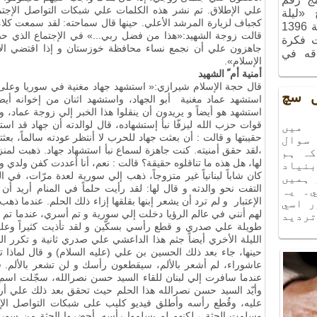
علي الإطلاق. تم نشر هذه الكلمات علي شبكات التواصل الإجت
ج «ليلة
كجباف لزيارة المرشد الأعلي. حينها قال سماحته: لقد سمعت كلا
الذكريات»، الذي أُقيم في شهر آذر سنة 1396
قالت زوجة الشهيد:«هذا من فضل ربي...» في الإجتماع الذي ح
ت فكرة
جاهزون علي أن نجمع نساء محافظة خوزستان و إذا اقتضي الأم
اقه في
الإسلام».
أمنية أم ّ الشهيد
قال حجة الإسلام شيرازي:« استشهد جهاد مغنية في سوريا وعلى ا
يں سچ
استشهد عماد مغنية أبو الجهاد، واستشهد اثنان من إخوانه أيضاً. 
استشهد هو أيضاً و يريدون أن ينقلوا هذا الخبر إلي زوجة عماد، و
قوات حزب الله ليزفّا نبأ إستشهاده، قال لوالدته أن جهاد قد
ميں
حقيبتها و قالت : أن بعثت جهاد للحرب لا أنتظر عودته سالماً، بعث
سوال
،لقد حقق أمنيته. كنت جاهزة لسماع نبأ استشهاد جهاد. ذهبت لمن
كہ ہم
لها، هل هذه ما تناقلوه حقيقة؟ قالت : نعم، أنا أعددت كفن ولدي و
نياد
كان شاباً لبنانياً غير متزوجاً، ذهب إلي سورية لعدة مرّات، في ا
 ہميں
التفت نحو والدته و قال لها: لقد رأيت حلماً في المنام أريد أن 
۔ يہ
الإعتبار و لم ترد أن يشعر إبنها بقلقها إزاء ذلك الحلم. عندما 
ر اسي
لهم أنني في عالم الرؤيا دخلت إلي سورية و تم أسري، عندما ت
ترديد
طويلة علي صدري و قطع رأسي بسكّين و لقد تأذيت كثيراً وع
الليلة الأخري أيضاً جثم هذا الداعشي علي صدري ثانية و تكرر 
حينها، جاء بعد ذلك الحسين بن علي (عليه السلام) و قال لماذا
عاشوراء، لم أشعر بالألم، سيقطعون رأسك و لن تشعر بالألم. قص
عندما سافرت إلي لبنان للقاء السيد حسن نصرالله، سجّلت اسم ه
وأيّد السيد حسن نصرالله هذا الحلم حيث تحقق بعد ذلك علي أرض
عليه، وقُطع رأسه وأطلق فيديو كليب على شبكات التواصل الإ
وسلمت الجثة ، لكنهم لم يسلموا رأسه. أحضروا الجثة من سوريا 