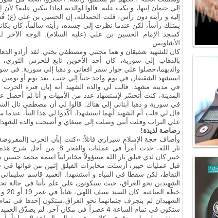
إلي جثمان إبنها، و بكت عليه. قالوا لوالدته لماذا تبكين عليه؟ لأ
إليه و رأيته دون رأس، قلت الحمدلله، إن الحسين بن علي (ع) قُطع 
يمتلك رأساً، لكن عندما نظرت إلي جسده، رأيته سالماً، كان بكائي 
كسجد الإمام الحسين بن علي (عليه السلام). الوجه الآخر لل
الأشاويس.
كان للشهيد شقيقان و هما مجتبي ومصطفي بختي. لقد أرادو الذهاب
بالذهاب إلي سورية، كان أحد الأخوين تابع للحرس الثوري،
والديهما،حصلوا علي جواز سفر أفغاني و ذهبا إلي سورية. في سورية
استشهد الشقيقان في يوم واحد جنباً إلي جنب. بعد يوم أو يومين 
في مدينة مشهد. قالت لي والدة الشهيد أنه إبان فترة الحرب ا
المدينة، كنت أتحسّر لإستشهاد عدد من الأمهات و أنا لم أحصل 
في سورية و ذهبا أبنائي إلي هناك. قالوا لي أن مصطفي نال الش
قال لي قلب أم الشهيد أنهما استشهدا، أكّدوا لي هذا النبأ، عندم
علي التراب وقلت أنني وصلت إلي مبتغاي و أصبحت والدة للشهدا
رصاصة لذيذة!
وأضاف حجة الإسلام شيرازي قائلاً: «كنت إبآن الحرب [المفرو
ثار الله، حدث أمراً في عمليات و
خبير.كان لدي فيلق ثار الله مسؤولاً مخابراتياً اسمه محمد حسي
قبل عمليات خيبر، أرسلت مخابرات الفيلق إثنين من قواتها في جو
النقاط، لكن سقطا في المياه و استشهدا. العميد قاسم سليماني ق
الشهيدين نحو العراق، حيث سيكونون علي علم بأننا في حالة تحد
خطّة ا
ستكون في تمام الساعة 4 عصراً في مكان آخر. لم ي