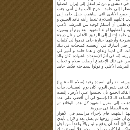
 في دمشق و من ثم انتقل إلى إيران
.
اتصلوا
 ونظرا إلى حامد
.
خرج الأب وقال أنني جئت
جميع الأيادي التي ساهمت بنقل حامد إلي
عليهم السلام)،عندما رأيته فاقد العينين و
ان طلبي أن أستلمّ كوفية من المرشد الأعلي
 أعطيتها لوالد الشهيد. بعد يوم أو يومين،
 حامد إنتقل إلي الرفيق الأعلي و نال درجة
شرحة وأريتهما جنازة حامد.قدموا لي كلمات
يز حتي أشارك في أربعينيته كمتحدّث في تلك
لت كان لدينا ولدان و هما حامد و أمير في
 إنّه في أتمّ الإستعداد للشهادة. كان والد
مير. في تلك الإجتماع أوصلت سلام و تحيات
 المرشد الأعلي و قولوا لسماحته قدّمنا حامد
ية، لقد رأي السيدة رقية (سلام الله عليها)
في المنام، قالت إنني سآتي إليك في ذلك اليوم في تمام الساعة 10،في نفس اليوم، كان يوم العمليات. بدأت
الحرب حينها، أمر القائد الجميع بأن يجلسوا علي الأرض، إلتفت
السيد اميدواري نحو القائد و قال له : أنا لم أصب بأي أذيً لغاية الساعة الـ 10،إسمح لي أن أقضي علي عدد
في تمام الساعة 10 صباحاً. بعدها ذهبت إلي منزل الشهيد.كل هذه الوقائع تم
 هذه القضايا في سورية.
هذا الشهيد، قام بإجراء مراسيم في الأهواز
أن جثمان زوجها لم يصل بعد و لازال بأيدي
 لأيّ أحد أن يدفع و لو ريالاً واحداً من أجل
ولكن إذا كان من أجل زوجي فلا أسمح بذلك