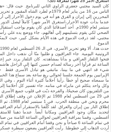
استغرق الأمر 25 شهراً لمعرفة ذلك
!
كان السيد مجتبي جعفري الراوي الثاني للبرنامج. حيث قال: «ه
الناس من 16 من يناير لعام 1979م لطرد الشا
المحررين إلي إيران و الفرق هو أنه في يوم دخول الأحرار إلي أ
سبتمر لعام 1990م. أحد أصدقائنا الذي كان يقوم بواجب 
الصحي لكي يقوم بتسليمهم إلي أهاليهم، جاء ووضع يده علي رأسي
مجتبي، لقد ذرفت الدموع في هذه الأيام بشكل كبير، حيث لايمكنن
الدموع.
حدث هذا، ألا وهو تحرير الأسري، في الـ 26 أغسطس لعام 1990م
الروتينية اليومية. جاء العراقيون و طلبوا منّا أن نذهب داخل الم
فتحوا التلفاز العراقي و بدأنا بمشاهدته. كان التلفاز يردد خبر 
الساعة ثم قرأوا آخر رسالة لصدام حسين كتبها إلي الراحل هاش
شيء قد انتهي في ما بيننا، ماتبقي هو تبادل الأسرى فقط 
الإيرانيين يوم الجمعة
.
جلسنا لحوالي ربع ساعة بعد سماع هذا الخبر
ما سمعناه صحيح أو خطأ
.
رأينا أحلاماً كثيرة أثناء النوم ، وفي 
وكل واحد يتكلم عن مايراه في منامه. جاء تفسير كل أحلامنا إل
من التلفزيون كان صحيحًا، والفرحة دبّت في قلوب جميع الأسري حي
في 29 من أغسطس لعام 1988 تم الإعلان عن وقف إطلاق النار بين إيران والعراق
محرم ونحن في منطقة الحرب
.
في 1 سبتم
إطلاق النار بين إيران والعراق
.
لقد كُلّفنا بالاستقرار أمام العراقي
أغسطس، وقمنا بمراقبة العراقيين لحوالي الساعة الثامنة من صباح يوم 29
أردت الذهاب إلي خطوطنا. رأيت العراقيين يضعون سيطرة عسكرية أم