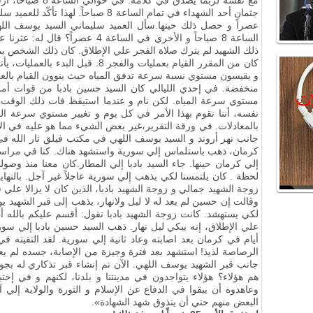
مع نفسه لربما يصدق 
عصراً و حصل ذلك حينها.سأل العميد سليماني السيد يوسف الله
ذلك الشهيد لم يترك صلاة الفجر علي الإطلاق. كان ذلك الشخص بمث
كان من المقرر القيام بعمليات والفجر 8
و يقيسون مستوي نسبة سرعة تدفق المياه حيث ينوون القيام بالعمل
منخفضة. في إحدي الليالي كان السيد حسين بادبا من قوات أمن 
مستوي سرعة المياه. لكن نام و عندما استيقظ فات ذلك الوقت ال
نفسه، أننا نقوم بهذا الأمر في كل يوم و تغيير مستوي سرعة المياه
بالمعادلات. في ورقة التقرير،غير بعض الشيء مما هو عليه في الأيام
جانب نهر أروند و السيد يوسف اللهي في مكتب فيلق ثار الله في
كرمان، ذهب باستلماس إلي سورية واستشهد هناك. كنا في مراسي
إلي كرمان حينها. جاء السيد بادبا إلي المطار.كان معنا منذ وصول
لحظة . كان يلتمسنا لكي يذهب إلي سورية عاجلاً غير آجل. بالن
زوجة الشهيد جمالي و زوجة الشهيد بادبا، الذين كان لا يزالا علي 
وقالت إن حسين لم يعد له لا ليل ولانهار، يذهب إلى قبر الشهيد
لكي يستهشد. كانت زوجة الشهيد بادبا تقول: أقسم عليكم بالله أ
علي الإطلاق، إنه يبكي ليل نهار. ذهب السيد حسين بادبا إلي سو
أيام في كرمان بعد اصابته وعاد ثانية إلي سورية. لقد التقيته 
الرصاصة لذيذ! استشهد بعد فترة وجيزة من الإصابة، جسده لم يعد
جانب قبر الشهيد يوسف اللهي. الآن تم إنشاء قبر تذكاري له بج
هم هؤلاء؟ هؤلاء يتواجدون في مدينتنا و بلدنا، لكنهم و في إخ
وعاهدوه أن يبقوا في الدفاع عن الإسلام و الثورة والولاية إلي 
البعض منهم حتي أن يتذوق شهد الشهادة».