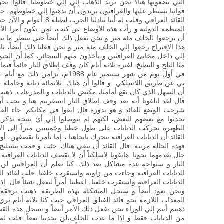
التي تضعونها هنا؟ نحن نريد الذهاب إلي إلي خطوطنا. قالوا: نحن 
قواتنا تسيطر عليها والعراقيون يريدون أن يذهبوا إلي خطوطهم،
القائد العراقي وقلت له أننا 
المنظمة الدولية و رأت هذه الأوضاع عن كثب، لمن يكون أمرا الأمر
أن ترجعوا للخلف مئة متر و نحن نفعل ذلك أيضاً حتي ننتظر ما ي
هذا الإقتراح.رجعوا إلي الخلف مئة متر و نحن فعلنا ذلك أيضاً، نا
إلي داخل مخابئ العراقيين و يأخذون منهم السجائر، كما أن الجنود
منّا الثلج و البطيخ. لفترة ثلاثة أيام كان وقف إطلاق النار قائماً فيما ب
في أول يوم من شهر سبتمبر عام 1988م
بي عن طريق اللاسلكي و قالوا أن هناك ثلاثمائة دبابة وحاملة عر
أن السهل الذي كان يقع أمامنا، مكتض بالدبابات و المدرعات. ذهبت 
قال لقد ابلغونا أنه بعد وقف إطلاق النار استقريتم هنا و يجب أن 
شرحت الوضع للقائد و هو بدوره قال ابقوا في مكانكم. جاء القادة
تحدثوا مع بعضهم البعض، لكنهم لم يتوصلوا إلي أيّ نتيجة تذكر
الظهيرة تحركت الدبابات على طول خطنا وخمسين متراً إلى ال
القائد أن الدبابات العراقية تتحرك باتجاهنا ، إما تأمرنا بقصفهن، أو
فهذه الحالة مريبة. قال القائد أن نبقي هناك. جئت و قمت بتسليح 
حال تقدمهما نحونا. هاتفونا لاسلكياً أن لا نقصف الدبابات العرا
النار و سنواجه عدة مشاكل بعد ذلك. كنا نعلم أن العراقيين لن
الدبابات العراقية وجاءت من زاوية واستقرت خلفنا. قلت لقائد ا
الدبابات العراقية واستقرت خلفنا، اعطينا أمراً لنفعل شيئاً.قال: إ
ونحن نعود أيضاً و ستحل المشكلة بهذه الطريقة. ذهبت برفقة 
المعدّات اللازمة نحو قائد الفيلق العراقي حيث كنّا ثلاثة أيام نر
ذهبتم أنتم إلي الوراء نحن نفعل ذلك الأمر أيضاً و ستحل هذه القضي
من الدبابات فقط و إذا ما عدت للخلف،لن يجدينا نفعاً. قلت ل