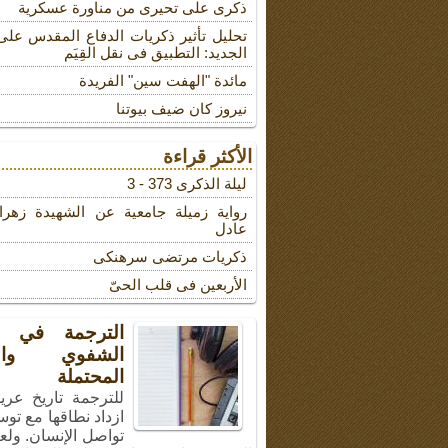
ذکری علی تحیری من مناورة عسکریة
تحلیل تأثیر ذکریات الدفاع المقدس على
الجدید: التطبیق فی نقل القِیَم
مائدة "الهفت سین" الفریدة
نیروز کان ضیف بیوتنا
الأكثر قراءة
لیلة الذکرى 373 - 3
روایة زمیلة جامعیة عن الشهیدة زهرا
عادل
ذکریات مرتضى سرهنکی
الأربعین فی قلب الحیّ
الترجمة في ال
الشفوي والأ
المحتملة
للترجمة تاريخ عري
ازداد نطاقها مع توس
تواصل الإنسان. ولع