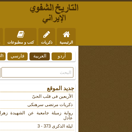
الرئيسية
ذكريات
كتب و مطبوعات
م
sh
اُردو
العربية
فارسي
من نحن
للتواصل
جديد الموقع
الأربعین فی قلب الحیّ
ذکریات مرتضى سرهنکی
روایة زمیلة جامعیة عن الشهیدة زهرا
عادل
لیلة الذکرى 373 - 3