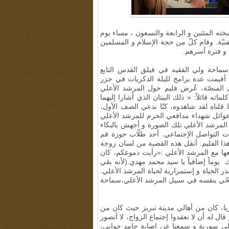
ته المئتين و الرابعة والتسعون ، مساء يوم
م 2018م في قاعة سورة الفنيّة. وقام كلّ من حجة الإسلام و المسلمين
و فترة أسرهم.
ماحة ولي الفقيه في فيلق القدس التابع
أقيمت عدة برامج لليلة الذكريات في جزر
ي المنصّة، عُرض فليم حول المرشد الأعلي
ه قائلاً: « ذلك البيتان الذي أشارا إليهما
ناه لقد شاهدوه، كنّا ندعي الصف الأول،
عوائل شهداء مدافعي الحرم للمرشد الأعلي
المرشد الأعلي تلك الصورة و أجهش بالبكاء
كات التواصل الإجتماعي. أحد طلّاب حوزة قم
ا الفليم. أنقل هذه القضية من لسان زوجة
عها مع المرشد الأعلي :«رأيت دموعكم، كان
الاميري في سورية، إتصلت بزوجي وقلت له: إبق 45هناك يوماً إضافياً يا سيد محمد مهدي.(لأنه بقي
ابة نذر الحياة و إستمرارية لحياة المرشد الأعلي.
 ضحّي بنفسه في سبيل المرشد الأعلي،سماحة
ا، كان من أهالي مدينة تبريز حيث كان من
ال له أن لا تعقدوا إجتماع الزواج، لا أتصور
هب إلي سورية و سمعنا عن إصابة حامد جواني،