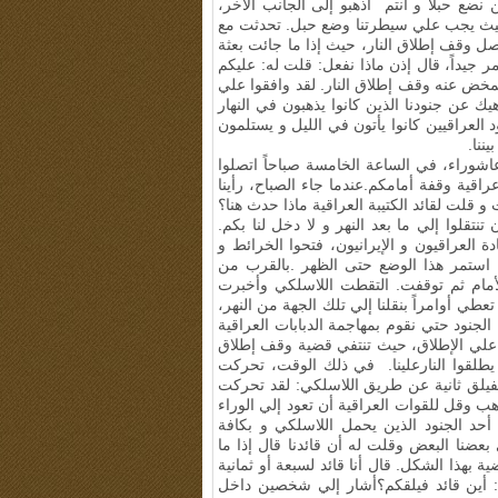
نضع حبلاً و أنتم اذهبو إلى الجانب الآخر،
 حيث يجب علي سيطرتنا وضع حبل. تحدثت مع
تبادلنا الحرب لطيلة 8 أعوام و الآن حصل وقف إطلاق النار، حيث إذا ما جائت بعثة
 جيداً، قال إذن ماذا نفعل: قلت له: عليكم
تمخض عنه وقف إطلاق النار. لقد وافقوا علي
هيك عن جنودنا الذين كانوا يذهبون في النهار
 العراقيين كانوا يأتون في الليل و يستلمون
يننا.
، تزامن ذلك مع أيام عاشوراء، في الساعة الخامسة صباحاً اتصلوا
اقية وقفة أمامكم.عندما جاء الصباح، رأينا
و قلت لقائد الكتيبة العراقية ماذا حدث هنا؟
تنتقلوا إلي ما بعد النهر و لا دخل لنا بكم.
 العراقيون و الإيرانيون، فتحوا الخرائط و
. استمر هذا الوضع حتى الظهر
.
بالقرب من
أمام ثم توقفت
.
التقطت اللاسلكي وأخبرت
 تعطي أوامراً بنقلنا إلي تلك الجهة من النهر،
الجنود حتي نقوم بمهاجمة الدبابات العراقية
قية علي الإطلاق، حيث تنتفي قضية وقف إطلاق
 يطلقوا النارعلينا. في ذلك الوقت، تحركت
لفيلق ثانية عن طريق اللاسلكي: لقد تحركت
ذهب وقل للقوات العراقية أن تعود إلي الوراء
أحد الجنود الذين يحمل اللاسلكي و بكافة
ي بعضنا البعض وقلت له أن قائدنا قال إذا ما
ة بهذا الشكل. قال أنا قائد لسبعة أو ثمانية
ه: أين قائد فيلقكم؟أشار إلي شخصين داخل