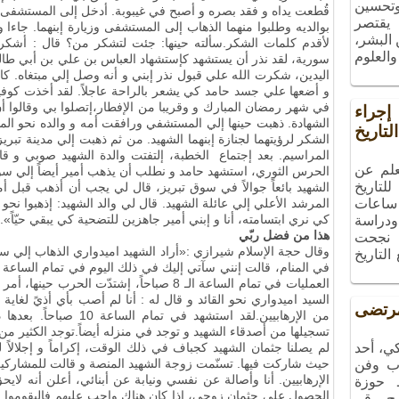
 وتحسين
قُطعت يداه و فقد بصره و أصبح في غيبوبة. أدخل إلى المستشفى
 يقتصر
بوالديه وطلبوا منهما الذهاب إلى المستشفى وزيارة إبنهما. جاءا
البشر،
لأقدم كلمات الشكر.سألته حينها: جئت لتشكر من؟ قال : أشكر 
والعلوم
سورية، لقد نذر أن يستشهد كإستشهاد العباس بن علي بن أبي طالب (
اليدين، شكرت الله علي قبول نذر إبني و أنه وصل إلي مبتغاه. ك
و أضعها علي جسد حامد كي يشعر بالراحة عاجلاً. لقد أخذت كوفية و
في شهر رمضان المبارك و وقريبا من الإفطار،إتصلوا بي وقالوا أن
راء
الشهادة. ذهبت حينها إلي المستشفي ورافقت أمه و والده نحو الم
تاريخ
الشكر لرؤيتهما لجنازة إبنهما الشهيد. من ثم ذهبت إلي مدينة تبر
المراسيم. بعد إجتماع الخطبة، إلتفتت والدة الشهيد صوبي و قا
علم عن
الحرس الثوري، استشهد حامد و نطلب أن يذهب أمير أيضاً إلي سورية،
لتاريخ
الشهيد بائعاً جوالاً في سوق تبريز، قال لي يجب أن أذهب قبل أ
ساعات
المرشد الأعلي إلي عائلة الشهيد. قال لي والد الشهيد: إذهبوا نحو
كي نري ابتسامته، أنا و إبني أمير جاهزين للتضحية كي يبقي حيّاً».
ودراسة
هذا من فضل ربّي
، نجحت
وقال حجة الإسلام شيرازي :«أراد الشهيد اميدواري الذهاب إلي سور
التاريخ
العمليات في تمام الساعة الـ 8 صباحاً، إشتدّت 
تضى
من الإرهابيين.لقد استشهد 
تسجيلها من أصدقاء الشهيد و توجد في منزله أيضاً.توجد الكثير من
ي، أحد
لم يصلنا جثمان الشهيد كجباف في ذلك الوقت، إكراماً و إجلالاً ل
حيث شاركت فيها. تسنّمت زوجة الشهيد المنصة و قالت للمشاركين 
ب وفن
الإرهابيين. أنا وأصالة عن نفسي ونيابة عن أبنائي، أعلن أنه لايحقّ
ـ حوزة
الحصول علي جثمان زوجي، إذا كان هناك واجب عليهم فاليقوموا 
مج رقم