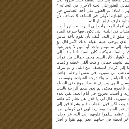
في كلامه. في حوالي الساعة 8 صباحاً، أرسل طاقماً إلي تلك النقطة حيث عثروا علي
جثمان أحد الشهداء في تمام الساعة 8 صباحاً. لهذا تأكّد للعميد سليماني العثورعلي الجثة الأخري في الساعة 4
ي: لماذا تم العثور علي أحد الجثامين في
الساعة 8 صباحاً و الأخري في الساعة 4 عصراً؟ قال له: عثرنا علي الجنازة الأولي في الساعة 8 صباحاً، لأن
ابة عارف فيلق ثار الله.
. قبل البدء بالعمليات، يأتي أفراد المخابرات إلي القرب من نهر أروند
يات في الليلة التي تكون فيها سرعة المياه
فيلق ثار الله، كّلف بأن يقوم بأخذ قياس
ذي يتوجب عليه القيام بذلك الأمر.قال مع
 إلي سانتيمتر واحد أو إثنين لا يغير شيئاً
 السابقة وكتبه. كان السيد بادبا واقفاً إلي
 الأهواز. كان السيد محمد جمالي من قوات
م الشهيد جمالي و كنت ألقي خطبة و ذهبت
نا إلي كرمان لمنتصف من الليل و لم يتركنا
هاية ذهب إلي سورية. في نفس الرحلة، جاءت
قيد الحياة و لم ينالا درجة الشهادة، وتوسطت
 يوسف اللهي ويذرف عليه الدموع حتي الصباح
ن تأخذوه معكم، لم نذق طعم الراحة بالبيت
رية و أصيب بجروح في أيام العيد. بقي لعدة
في سورية، قال لي يا فلان هل تعلم كم طعم
 بعد، لكن قبل الذهاب، قام بشراء قبر إلي
وار قبر الشهيد يوسف اللهي في كرمان
من
تبار عظيم سلموا قلوبهم إلي الله عز وجل،
آخر لحظة في حياتهم. نعم إنهم بقوا و أصرّ