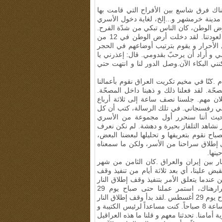
ناك فرق شاسع بين الأفراح التي قامت بها
ه المقبور و تحرير مدينة خرمشهر و...إلخ، لغاية دخول الأسري
رض الوطن، كان الناس تبكي من شدّة الفرح.
عندما بدأت عودة الأحرار،استغرق الأمر شهراً كاملاً ليصل الدور لعودتنا. لقد دخلت أرض الوطن في 12 من
استقبال الأحرار و يقوم بترتيب أوضاعهم في الحجر
 و أراد أن يرحبّ بقدومي. قال: إعذرني يا
ي البكاء الآن.وصل الدور لنا و انتهت حتي
.
كنّا في مخيم تكريت العراق نقوم بأعمالنا
صحّة. لقد فعلنا ذلك و ذهبنا داخل المصحّة.
إعلان مهم. جلسنا نصف ساعة إلى ثلاثة أرباع
مي رفسنجاني
.
في تلك الرسالة، كتب أن كل
حيث أننا سنحرر أول مجموعة من الأسري
 نشاهد التلفاز بحيرة و دهشة. لم نكن نعرف
الصباح نقوم بتعريفها و تحليلها لبعضنا البعض،
ى إطلاق سراحنا من الأسر، ولكن ما سمعناه
نها.
.
كان الثامن من شهر
بر لعام 1988، تم القبض علينا، أي بعد ثلاثة أيام من تنفيذ وقف
ين عندما يتعلق الأمر بتنفيذ وقف إطلاق النار
لتحديد مكان وجود العراقيين ومكاننا أيضاً. عندما ذهبنا للاستقرارهناك، استمر عملنا حتى صباح يوم 29
 أغسطس
.
لقد بدأ وقف إطلاق النار
في تمام الساعة 6 صباحاً و نحن وقفنا أمام العراقيين في تمام الساعة 8 صباحاً. كنت مساعداً لرئيس الكتيبة و
امنا. تحدثنا معهم و قلنا ما هذه العراقيل