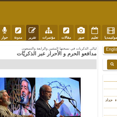
ولتيمديا
تعليم
صور
مقالات
مؤتمرات
تقرير
مدونة
حوار
ليالي الذكريات في نسختها المئتين والرابعة والتسعون
Engli
مدافعو الحرم و الأحرار عبر الذكريّات
ء حداد