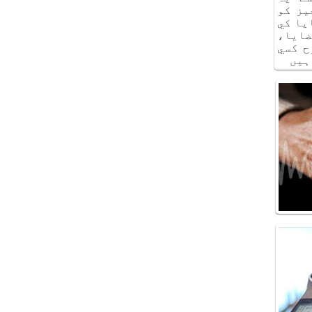
يز كو
يا كي
ايا،
ح كسي
ہيں