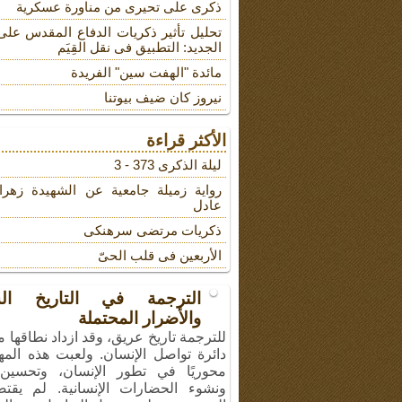
ذکری علی تحیری من مناورة عسکریة
تحلیل تأثیر ذکریات الدفاع المقدس على
الجدید: التطبیق فی نقل القِیَم
مائدة "الهفت سین" الفریدة
نیروز کان ضیف بیوتنا
الأكثر قراءة
لیلة الذکرى 373 - 3
روایة زمیلة جامعیة عن الشهیدة زهرا
عادل
ذکریات مرتضى سرهنکی
الأربعین فی قلب الحیّ
الترجمة في التاريخ ال
والأضرار المحتملة
للترجمة تاريخ عريق، وقد ازداد نطاقها 
دائرة تواصل الإنسان. ولعبت هذه المهن
محوريًا في تطور الإنسان، وتحسين 
ونشوء الحضارات الإنسانية. لم يقت