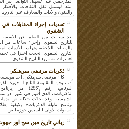
المترجمين على تسهيل التواصل بين الب
امتد ليشمل نقل الثقافات والأفكار و
والفنون والآداب والمعارف عبر التاريخ.
تحديات إجراء المقابلات في ا
الشفوي
بعد سنوات من التعلم عن الأسس ال
للتاريخ الشفوي، وإجراء ساعات من الم
والمعالجة اللاحقة، ودراسة الأدبيات الم
التاريخ الشفوي، نجحت أخيرًا في تجميع
لعشرات مشاريع التاريخ الشفوي.
ذكريات مرتضى سرهنكي
كان مرتضى سرهنكي، أحد مؤسسي
أدب وفن المقاومة التابع لـ حوزة الف
البرنامج رقم (286) من بر
الشمسية. وقد تحدّث خلاله عن بدايا
برنامج «ليلة الذكريات» وكيفية إطل
السنوات الأولى لتأسيس حوزة الفن.
زباني تاريخ ميں سچ اور جھو
ان حكايات ميں تبديلي س