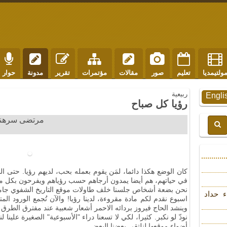
ولتيمديا
تعليم
صور
مقالات
مؤتمرات
تقرير
مدونة
حوار
ربيعية
Engli
رؤيا كل صباح
مرتضى سرهنكي-
كان الوضع هكذا دائما، لمَن يقوم بعمله بحب، لديهم رؤيا. حتى 
في حياتهم، هم أيضا يمدون أرجاهم حسب رؤياهم ويفرحون بكل ما 
نحن بضعة أشخاص جلسنا خلف طاولات موقع التاريخ الشفوي جامعين
ء حداد
اسبوع نقدم لكم مادة مقروءة، لدينا رؤيا! والآن تُجمع الورود ال
وينشد الحاج فيروز بردائه الاحمر أشعار شعبية عند مفترق الطرق و
نودّ لو نكبر. كثيرا، لكي لا تسعنا دراء "الأسبوعية" الصغيرة علينا
أضواء موقعها لنلتقي بعضنا البعض.