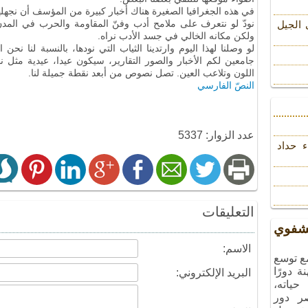
في هذه الجغرافيا الصغيرة هناك أخبار كبيرة من المؤسف أن نجهله
نودّ لو نتعرف على ملامح أدب وفنّ المقاومة والحرب في المدن
 الجیل
ولكن مكانه الخالي في جسد الأدب نراه.
لو وصلنا لهذا اليوم وارتدينا الثياب التي نودها، بالنسبة لنا نح
جامعين لكم الأخبار والصور التقارير، سيكون عيدا، عيدية مثل 
اللون وتلاعب العين. تصل نصوص من أبعد نقطة جميلة لنا.
النصّ الفارسي
عدد الزوار: 5337
ء حداد
التعليقات
شفوي
الاسم:
مع توسع
ة دورًا
البريد الإلكتروني:
حياته،
صر دور