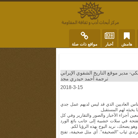
هامش
أخبار
مواقع ذات صلة
 مدير موقع التاريخ الشفوي الإيراني
ترجمة أحمد حيدري مجد
2018-3-15
الناس العاديين الذي قد ليس لديهم عمل جدي
يخبئه لهم المستقبل.
 أجزاء الأخبار والصور والتقارير وفي كل
متفتحة في سلات خشبية إلى جانب بائع الورد
هو يضحك، نريد البوح بهذه الرؤيا لكم.
 لنرتدي ثياب "الصحيفة". أي مثل صحيفة، تفتح