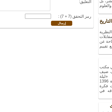
شر، بل
التعليق:
العلوم
رمز التحقق (7 + 7) :
لتاريخ
نظرية
قابلات
تاحة عن
 تقييم
 مكتب
ن، ضيف
نامج «ليلة
الذكريات»، الذي أُقيم في شهر آذر سنة 1396
ت فكرة
اقه في
ٹ
ے يہ