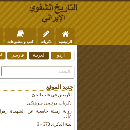
الرئيسية
ذكريات
كتب و مطبوعات
م
sh
اُردو
العربية
فارسي
من نحن
للتواصل
جديد الموقع
الأربعین فی قلب الحیّ
ذکریات مرتضى سرهنکی
روایة زمیلة جامعیة عن الشهیدة زهرا
عادل
لیلة الذکرى 373 - 3