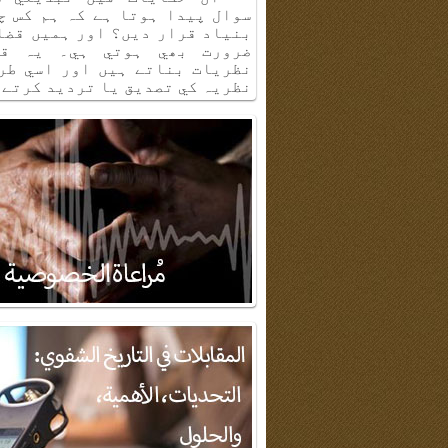
سوال پيدا ہوتا ہے كہ ہم كس چ
بنياد قرار ديں؟ اور ہميں قضا
ضرورت بھي ہوتي ہي۔ يہ قض
نظريات بناتے ہيں اور اسي طر
نظريہ كي تصديق يا ترديد كرتے 