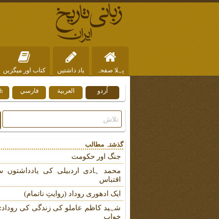
پہلا صفحہ
یاد داشتیں
کتاب اور میگزین
اُردو
العربية
فارسي
h
ہم سے رابطہ
گذشتہ مطالب
جنگ اور حکومت
محمد ہادی اردبیلی کی یادداشتوں س
اقتباس
ایک ادھوری روداد (روایتِ ناتمام)
شہید کاظم عاملو کی زندگی کی روداد: ب
خواب