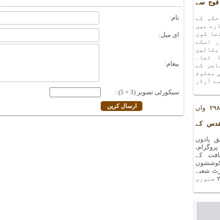
فوج سے
نام:
حکم کے
رے میں
ھا کون
ای میل:
ر اسکے
بٹالین
 تھا۔
پیغام:
اصر کے
ی معلوم
ے آرڈر
سیکورٹی تصویر (3 + 5) :
یادوں بھری رات کا ۲۹۸ واں
قدس کے
 یادوں
ا ۲۹۸ واں پروگرام،
افت کے
کوششوں
۲۷ دسمبر ۲۰۱۸ء کو آرٹ شعبے
کے سورہ ہال میں منعقد ہوا ۔ اگلا پروگرام ۲۴ جنوری