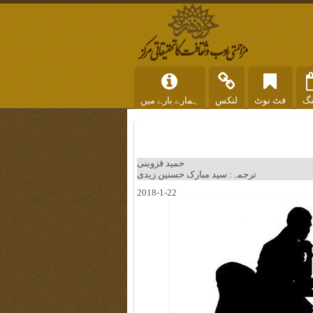
نگ
فٹ نوٹ
لنکس
ہمارے بارے میں
حمید قزوینی
ترجمہ: سید مبارک حسنین زیدی
2018-1-22