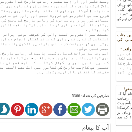
وسعت قلبی اور آرام سے سنیں، زبانی تاریخ کے انٹرویو 
تھ وہاں
والا) اس کے باوجود کہ اُسے مورد بحث موضوع کے بارے میں ت
یٹھ گئے۔
سے زیادہ) اُس کا اور راوی کا مقام ایک جیسا نہیں ہوسکت
 ٹیم نے
شروع سے ہی انٹرویو کی ضرورت نہیں اور راوی کی باتوں
 ٹیم کو
بنیادی طور پر راوی نے خود کو زبانی تاریخ کے محقق کی 
ہوتا، بلکہ اُس نے سوالوں کو سننے اور ایک با مقصد انٹرو
کیا ہوتا ہے۔
حقیقت میں انٹرویو لینے والی کی کوشش ہوتی پرانی م
ین جناب
استفادہ کرتے ہوئے ، راوی کے ساتھ گفتگو انجام دے اور ا
شمی کی
ہوتی ہیں کو دریافت کرے۔ اس بنیاد پر تشکیل پانے وال
جیسی نہیں ہوگی۔
اسی وجہ سے صراحت کے ساتھ کہنا چاہیے کہ زبانی تاریخ ک
اب میں
میں کوشاں ہوتا ہے، لیکن وہ صرف واقعہ حاصل کرنے اور را
ے لگا:
کے درپے نہیں اور وہ کوشش کرتا ہے کہ ایک قسم کی با
 طرح کا
تعمیراتی کام سے تاریخ کی کتابوں میں ایک نئے البتہ معت
یا ہے۔
حقیقت کا کشف کرنا اولویت رکھتا ہے۔
ن۔ آقا
سفر!
م آیا کہ
صارفین کی تعداد: 5366
 رضایت
پاسپورٹ
م کرسکتا
ہاں پر
پتہ چلا کہ میں تو ۱۹۶۳ کے بعد
آپ کا پیغام