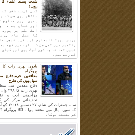
شدت پسند علماء کا 
رویہ!
کسی ایسے شخص کے 
منتظر ہیں جس کے با
ہمیں نہیں معلوم ت
اور کہاں ہے ، او
ایک حکم پر پوری 
کا قتل عام ہونا
پوری بیرک نامعلوم اور غیر فوجی عن
ہاتھوں میں تھی جن کے بارے میں کچھ بھ
نہیں تھا کہ وہ کون لوگ ہیں اور کہاں س
لے رہے ہیں۔
پروگرام
مدافعین حرم،دفاع م
سپاہیوں کی طرح
دفاع مقدس سے متعلق
بھری رات ک
مزاحمتی ادب و ثق
تحقیقاتی مرکز کی 
سے، جمعرات کی شام، 
کو منعقد ہوگا۔