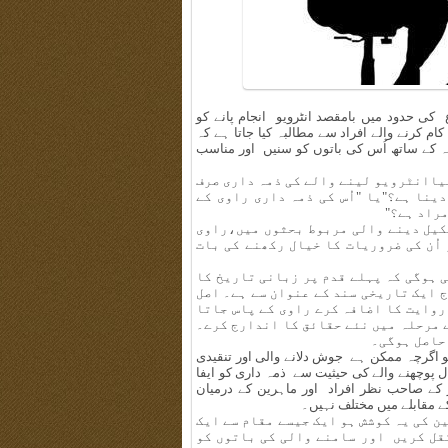
 حدود میں بامقصد انٹرویو انجام پانے کو
م کرنے والے افراد سے مطالبہ کیا جاتا ہے کہ
لہ کے ساتھ اُس کی باتوں کو سنیں اور مناسب
کیاانٹرویو لینے والے کی ذمہ داری صرف
نا ہے؟"یا "اُس کی ذمہ داری راوی کے
مراد ہے؟"
شکیل دینے والی مربوط بحثوں میں،راوی
ُن کی ضروریات کا خیال رکھنے کی بات
ی ہوگی کہ پہلے قدم پر زبانی تاریخ کا
 ایک تاریخی سند کے عنوان سے ہے۔ اصل
روایت کا اضافہ کرے راوی کے پاس جاتا
ے مرحلہ میں نئے حقائق کا اندارج کرے۔
 حاصل ہوگی۔
و اگرچہ ممکن ہے جوش دلانے والی اور تنقیدی
 پوچھنے والے کی حیثیت سے ذمہ داری کو ایفا
ز کے صاحب نظر افراد اور ماہرین کے درمیان
 مقابلے میں مختلف نہیں۔
ن کی یہ کوشش ہو ایک جیسے مقام سے ایک
قل کریں اور سامنے والی کی باتوں کو