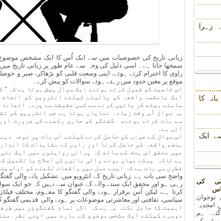
 زہرا
زبانی تاریخ کی خصوصیات میں سے ایک اُس کا ایک مشخص موضوع کی
سمجھا جاتا ہے۔ اسی دلیل کی وجہ سے عام طور پر زبانی تاریخ میں کا
راوی کا احترام کرتے ہوئے، اپنی وسعت قلبی کو بڑھاکر، صبر و حوص
موقع پر معین حدود میں رہتے ہوئے سوالات کو پیش کرے۔
اس خاصیت کو قبول کرتے ہوئے، ایک سوال پیش ہوتا ہے کہ " 
ایک بامقصد واقعہ کو پالینے کیلئے انٹرویو کو انجام دی
انہ کا
سامنے بیٹھ کر باتیں کرنے سے کسی حقیقت سے پردہ اٹھانا 
یہ سوال اُس وقت زیادہ نمایاں ہوتا ہے جب انٹرویو کو ت
سے بات کرتے ہوئے، گفتگو کو جاری رکھنے کی ضرورت اور ا
آتی ہے۔
ے ایک
اس سوال کے جواب کو حاصل کرنے کیلئے اس بات پر توجہ دین
ہدف، واقعہ کو حاصل کرنا اور راوی کے مشاہدات کا اندارج
میں محقق اس ہدف کے ساتھ کہ پرانی روایتوں میں ایک نئی 
ہے تاکہ پہلے بیان ہونے والی باتوں کی اصلاح یا تکمیل ک
فطری سی بات ہے کہ ایسے عمل میں واقعات لکھنے کو اولویت
واضح سی بات ہے زبانی تاریخ کے انٹرویو میں تشکیل پانے والی گفتگ
لی کی
رہی ہو اور محقق ایک سننے والے کے عنوان سے نہیں کہ جو ایک سوال
اس
کرتا ہے، لیکن اُس برقرار ہونے والی گفتگو کا مفہوم، مختلف فیلڈ
 نوجوان
سیاسی، ثقافتی اور معاشرتی موضوعات پر ہونے والی قدیمی گفتگو کے
 امجدیہ
اہمیت کا حامل نکتہ یہ ہے کہ اگر تمام گفتگوؤں میں طرفی
 گئے۔ ہم
دوسرے کیلئے ایک مشخص موضوع کے بارے میں اپنی نظر منت
رسٹی کے