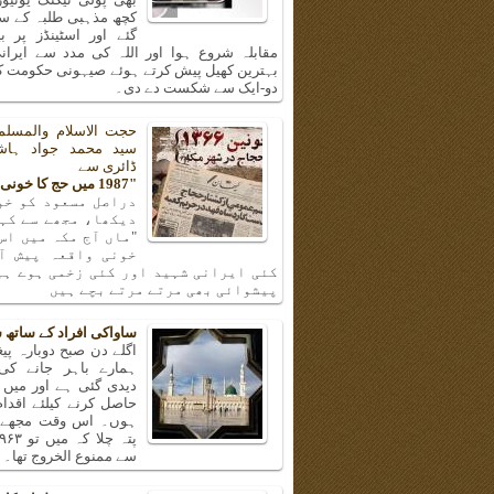
کچھ مذہبی طلبہ کے سا
گئے اور اسٹینڈز پر ب
مقابلہ شروع ہوا اور اللہ کی مدد سے ایرانی
بہترین کھیل پیش کرتے ہوئے صیہونی حکومت کی
دو-ایک سے شکست دے دی۔
حجت الاسلام والمسلم
سید محمد جواد ہا
ڈائری سے
"1987 میں حج کا خونی واقعہ"
دراصل مسعود کو خو
دیکھا، مجھے سے کہن
"ماں آج مکہ میں اس
خونی واقعہ پیش آ
کئی ایرانی شہید اور کئی زخمی ہوے ہی
پیشوائی بھی مرتے مرتے بچے ہیں
ساواکی افراد کے ساتھ 
اگلے دن صبح دوبارہ پیغا
ہمارے باہر جانے کی
دیدی گئی ہے اور میں 
حاصل کرنے کیلئے اقدا
ہوں۔ اس وقت مجھے و
سے ممنوع الخروج تھا۔