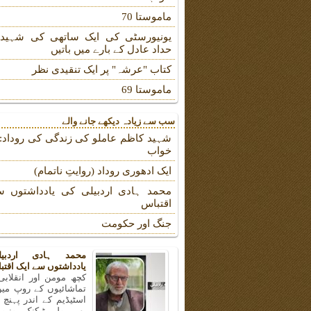
ماموستا 70
یونیورسٹی کی ایک ساتھی کی شہیدہ
حداد عادل کے بارے میں باتیں
کتاب "عرشہ" پر ایک تنقیدی نظر
ماموستا 69
سب سے زیادہ دیکھے جانے والے
شہید کاظم عاملو کی زندگی کی روداد: ب
خواب
ایک ادھوری روداد (روایتِ ناتمام)
محمد ہادی اردبیلی کی یادداشتوں س
اقتباس
جنگ اور حکومت
محمد ہادی اردبی
یادداشتوں سے ایک اقتب
کچھ مومن اور انقلابی
تماشائیوں کے روپ میں
اسٹیڈیم کے اندر پہنچ
بھی پولی ٹیکنک یونیو