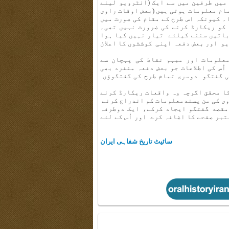
میں طرفین میں سے ایک (انٹرویو لینے
مام معلومات ہوتی ہیں (بعض اوقات راوی
ا۔ کیونکہ اس طرح کے مقام کی صورت میں
 کو ریکارڈ کرنے کی ضرورت نہیں تھی۔
باتیں سننے کیلئے تیار نہیں کیا ہوا
یو اور بعض دفعہ اپنی کوششوں کا اعلان
علومات اور مبہم نقاط کی پہچان سے
ُس کی اطلاعات جو بعض دفعہ منفرد بھی
ی گفتگو دوسری تمام طرح کی گفتگوؤں
ا محقق اگرچہ وہ واقعات ریکارڈ کرنے
وی کی من پسندمعلومات کو اندراج کرنے
مقصد گفتگو ایجاد کرکے، ایک دوطرفہ
بر صفحے کا اضافہ کرے اور اُس کے لئے
سائیٹ تاریخ شفاہی ایران