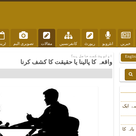
خبریں
انٹرویو
رپورٹ
کانفرنسیں
مقالات
تصویری البم
ٹرین
اولویت کسے حاصل ہے؟
Englis
واقعہ کا پالینا یا حقیقت کا کشف کرنا
ے ایک
انہ کا