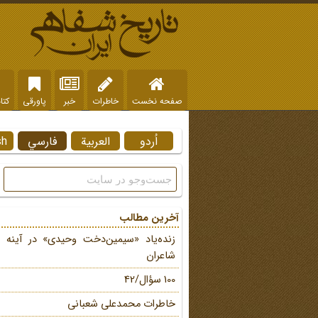
صفحه نخست
خاطرات
خبر
پاورقی
کتا
اُردو
العربية
فارسي
sh
آخرین مطالب
زنده‌یاد «سیمین‌دخت وحیدی» در آینه 
شاعران
100 سؤال/42
خاطرات محمد‌علی شعبانی