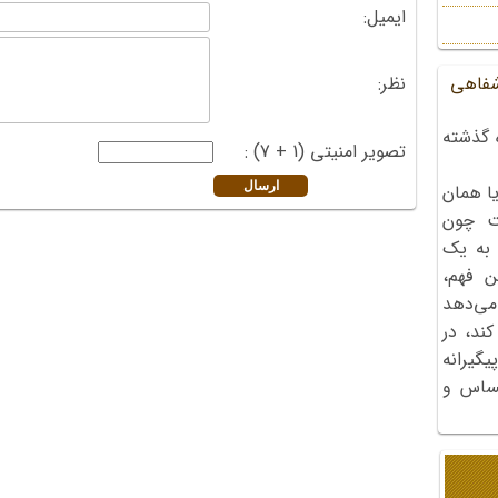
ایمیل:
نظر:
شفاهی
 گذشته
تصویر امنیتی (1 + 7) :
ا همان
ت چون
 به یک
ن فهم،
می‌دهد
کند، در
گیرانه
احساس و