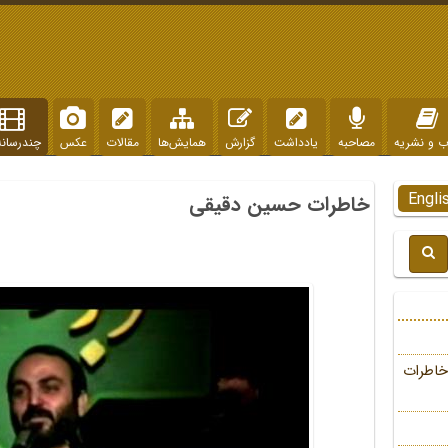
ب و نشریه
مصاحبه
یادداشت
گزارش
همایش‌ها
مقالات
عکس
چندرسانه
Engli
خاطرات حسین دقیقی
خاطرات