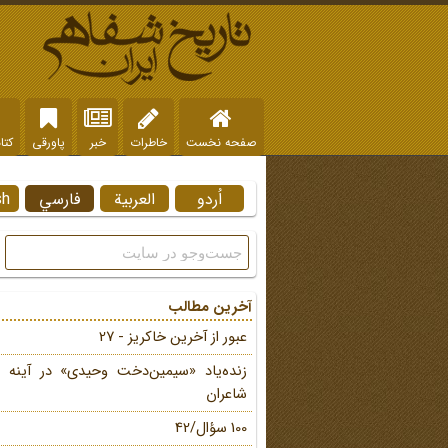
صفحه نخست
خاطرات
خبر
پاورقی
کتا
اُردو
العربية
فارسي
sh
آخرین مطالب
عبور از آخرین خاکریز - 27
زنده‌یاد «سیمین‌دخت وحیدی» در آینه 
شاعران
100 سؤال/42