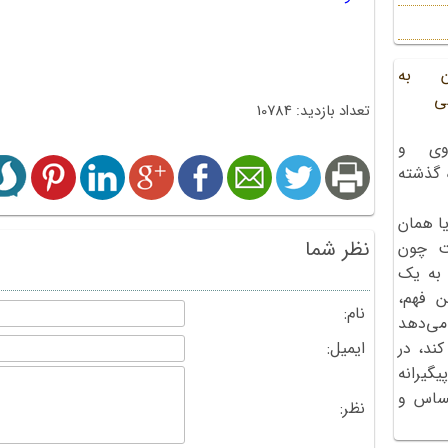
ن به
ی
تعداد بازدید: 10784
وی و
ه گذشته
ا همان
نظر شما
ت چون
 به یک
ن فهم،
نام:
می‌دهد
ایمیل:
کند، در
گیرانه
احساس و
نظر: