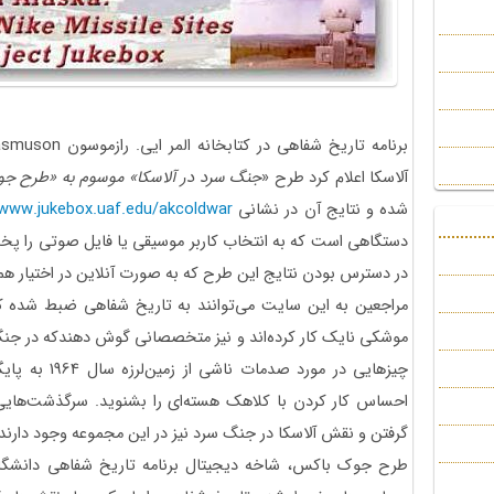
برنامه تاریخ شفاهی در کتابخانه المر ایی. رازموسون
Rasmuson
آلاسکا اعلام کرد طرح «
جنگ سرد در آلاسکا» موسوم به «طرح جو
شده و نتایج آن در نشانی
www.jukebox.uaf.edu/akcoldwar
دستگاهی است که به انتخاب کاربر موسیقی یا فایل صوتی را پخش 
در دسترس بودن نتایج این طرح که به صورت آنلاین در اختیار ه
موشکی نایک کار کرده‌اند و نیز متخصصانی گوش دهندکه در جنگ سرد
چیزهایی در مورد صدمات ناشی از زمین‌لرزه سال 1964 به پایگاه‌های موشکی در انکوریج
احساس کار کردن با کلاهک هسته‌ای را بشنوید. سرگذشت‌هایی ا
گرفتن و نقش آلاسکا در جنگ سرد نیز در این مجموعه وجود دارند.
طرح جوک باکس، شاخه دیجیتال برنامه تاریخ شفاهی دانشگاه