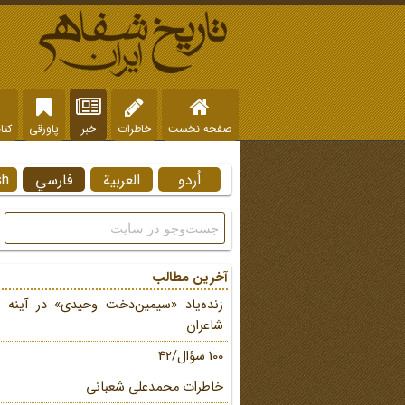
صفحه نخست
خاطرات
خبر
پاورقی
کتا
اُردو
العربية
فارسي
sh
آخرین مطالب
زنده‌یاد «سیمین‌دخت وحیدی» در آینه 
شاعران
100 سؤال/42
خاطرات محمد‌علی شعبانی