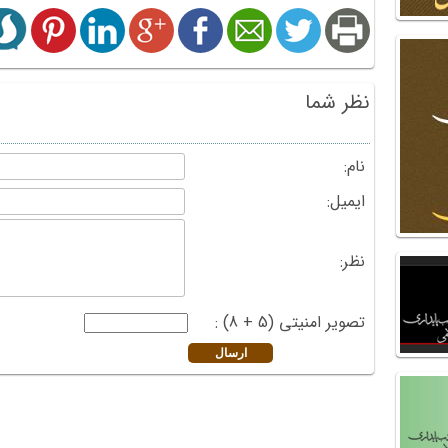
نظر شما
نام:
ایمیل:
نظر:
تصویر امنیتی (5 + 8) :