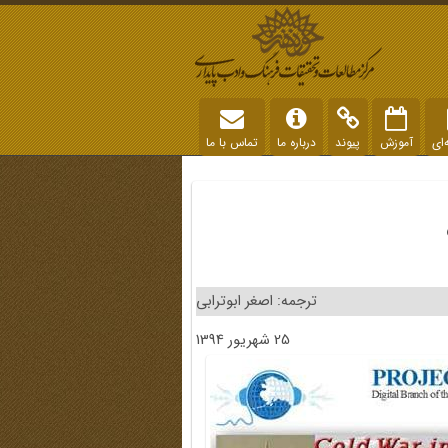
‌ای
آموزش
پیوند
درباره ما
تماس با ما
ترجمه: اصغر ابوترابی
25 شهریور 1394