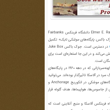
Elmer E. 
دانشگاه فربنکس
Fairbanks
ک باکس: پایگاه‌های موشکی نایک»
تکمیل
در دسترس است. جوک باکس
Juke Box
می‌کند و در این جا استعاره‌ای است برای
مگان است.
مراجعین به این سایت می‌توانند به تاریخ شفاهی ضبط شده کهنه‌سربازانی که در دهه 1960 در پایگاه‌های
 در آلاسکا تاثیرگذار بوده‌اند. می‌توانید
Anchorage
و
ز جاسوس‌ها، هواپیماها، هدف گلوله قرار
 فربنکس آلاسکا و منبع آنلاینی است که