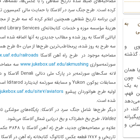
مصاحبه‌های ضبط شده تاریخ شفاهی را با عکس
ها، نقشه
ها، 
کرده است. طرح
جنگ سرد در آلاسکا
با حمایت مالی کمیسیون تار
این برنامه تاریخ شفاهی همچنین اعلام کرده که سه طرح از م
ن به
هزینۀ مؤسسه موزه و خدمات کتابخانه‌ای
nd Library Services
ی
ایالتی آلاسکا به روز شده و مطالب جدیدی به آنها اضافه شده اس
وی و
سه طرح به روز شده
ه گذشته
مصاحبه موجود در طرح راه آهن آلاسکا
.uaf.edu/railroads
سورتمه‌سواری
www.jukebox.uaf.edu/akmushing
سه مصاحبه 
ا همان
لانه سگ‌های سورتمه‌بر در پارک ملی دنالی
Denali
آلاسکا و دی
ت چون
مسابقات یوکون
Yukon
و مسابقه سورتمه ایدیتارد
Iditarod
 به یک
اولیه طرح هوانوردان پیشرو
/jukebox.uaf.edu/site7/aviators
ن فهم،
شده است.
می‌دهد
کند، در
دیگر طرح‌ها شامل
جنگ سرد در آلاسکا: پایگاه‌های موشکی نا
گیرانه
Valdez
، طرح یخ خطرناک و یخ دریایی شمال آلاسکا
می‌شود.
احساس و
علاوه بر مصاحبه‌های جدید،
طرح راه آهن آلاسکا
تاریخی و 1787 قطعه عکس کاتالوگ کتابخانه راه آهن در آلاسکا را در کنار خود دارد.