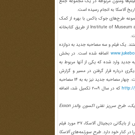
فیلم‌ها ومتون مربوطه در یک مجموعه جمع
یخ آلاسکا به انجام رسیده است.
جموعه طرح‌های جوک باکس با بهره از کمک
Institute of Museum a
از طریق کتابخانه
ت.
، پرمخاطب‌ترین طرح‌ها از میان 50 طرح هستند. یک فیلم و سه مصاحبه جدید به دوازده
www.jukebox
اضافه شده است. در بخش
جدید وارد شده که یکی از آنها مربوط به
گری درباره قرار گرفتن در مسیر و گزارش
است. چهار مصاحبه جدید نیز به به 14 مصاحبه
http:/
که در سال 2009 تکمیل شد، اضافه
یک
،
طرح سرریز نفتی اکسون والدز
Exxon
با 3848 عکس از بایگانی دیجیتال آلاسکا، 37 مورد فیلم
طرح سورتمه‌های آلاسکا