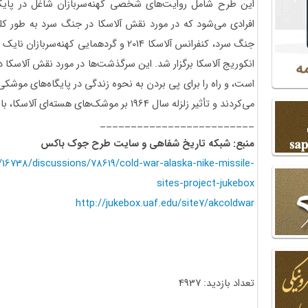
این طرح شامل روایت‌های شخصی کهنه‌سربازان شاغل در پایگاه
افرادی می‌شود که در مورد نقش آلاسکا در جنگ سرد به طور ک
انکوریج آلاسکا برگزار شد. این سرگذشت‌ها در مورد نقش آلاسکا در
است، و راه را برای پی بردن به نحوه زندگی در پایگاه‌های موش
می‌کردند و تأثیر زلزله سال 1964 بر موشک‌های هسته‌ای آلاسکا، باز می‌کند.
_________________________
منبع: شبکه تاریخ شفاهی و سایت طرح جوک باکس
/16738/discussions/78619/cold-war-alaska-nike-missile-
sites-project-jukebox
http://jukebox.uaf.edu/site7/akcoldwar
تعداد بازدید: 4937