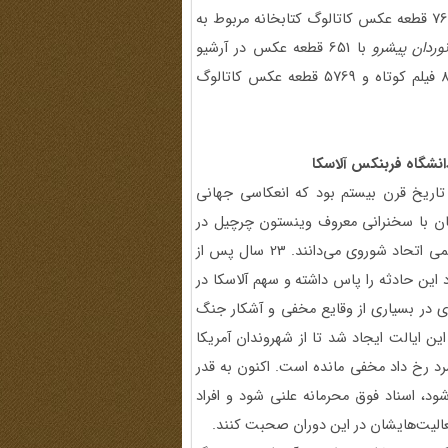
با 1571عکس در آرشیو دیجیتال آلاسکا، 15 مورد فیلم تاریخی و 761 قطعه عکس کاتالوگ کتابخانه مربوط به
وردان پیشرو
با 651 قطعه عکس در آرشیو
دیجیتال آلاسکا،82 مصاحبه دیگر در مجموعه تاریخ شفاهی، 82 فیلم کوتاه و 5769 قطعه عکس کاتالوگ
نشگاه فربنکس آلاسکا
اریخ قرن بیستم بود که انعکاسی جهانی
 سرد را از 5 مارس 1964 یعنی همزمان با سخنرانی معروف وینستون چرچیل در
مورد ایجاد «پرده آهنین»، تا 2 دسامبر سال1991 زمان انحلال رسمی اتحاد شوروی می‌دانند. 23 سال پس از
م گرفتند سالگرد این حادثه را پاس داشته و سهم آلاسکا در
ردی در بسیاری از وقایع مخفی و آشکار جنگ
این ایالت ایجاد شد تا از شهروندان آمریکا
رد رخ داد مخفی مانده است. اکنون به قدر
، اسناد فوق محرمانه علنی شود و افراد
فعالیت‌هایشان در این دوران صحبت کنند.