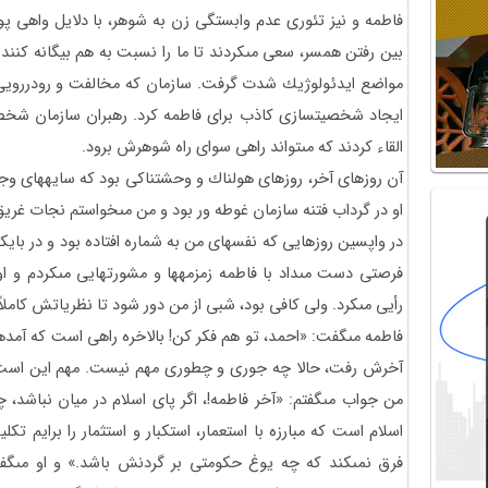
فاطمه و نيز تئورى عدم وابستگى زن به شوهر، با دلايل واهى پوي
بين رفتن همسر، سعى مى‏كردند تا ما را نسبت به هم بيگانه كنند. 
مواضع ايدئولوژيك شدت گرفت. سازمان كه مخالفت و رودررويى م
ايجاد شخصيت‏سازى كاذب براى فاطمه كرد. رهبران سازمان شخصي
القاء كردند كه مى‏تواند راهى سواى راه شوهرش برود.
آن روزهاى آخر، روزهاى هولناك و وحشتناكى بود كه سايه‏هاى وجو
او در گرداب فتنه سازمان غوطه ور بود و من مى‏خواستم نجات غريق
در واپسين روزهايى كه نفسهاى من به شماره افتاده بود و در بايكو
فرصتى دست مى‏داد با فاطمه زمزمه‏ها و مشورتهايى مى‏كردم و او
رأيى مى‏كرد. ولى كافى بود، شبى از من دور شود تا نظرياتش كامل
فاطمه مى‏گفت: «احمد، تو هم فكر كن! بالاخره راهى است كه آمده‏ا
آخرش رفت، حالا چه جورى و چطورى مهم نيست. مهم اين است كه ب
من جواب مى‏گفتم: «آخر فاطمه!، اگر پاى اسلام در ميان نباشد، 
اسلام است كه مبارزه با استعمار، استكبار و استثمار را برايم ت
فرق نمى‏كند كه چه يوغ حكومتى بر گردنش باشد.» و او مى‏گفت: