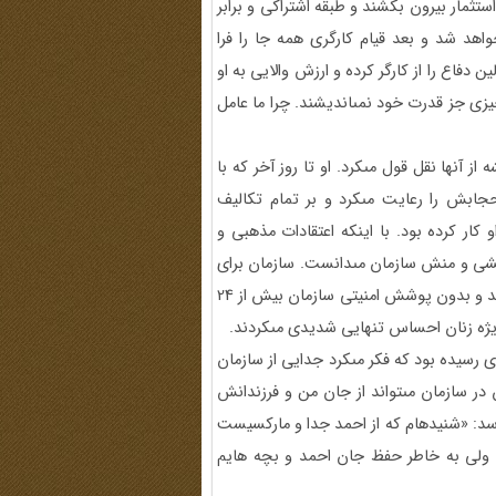
 استثمار بيرون بكشند و طبقه اشتراكى و برابر
واهد شد و بعد قيام كارگرى همه جا را فرا
 دفاع را از كارگر كرده و ارزش والايى به او
چيزى جز قدرت خود نمى‏انديشند. چرا ما عامل
ز آنها نقل قول مى‏كرد. او تا روز آخر كه با
حجابش را رعايت مى‏كرد و بر تمام تكاليف
ر كرده بود. با اينكه اعتقادات مذهبى و
 مشى و منش سازمان مى‏دانست. سازمان براى
آنها جا انداخته بود كه هرجا بروند، در معرض تهديد ساواك هستند و بدون پوشش امنيتى سازمان بيش از 24
بويژه زنان احساس تنهايى شديدى مى‏كردند.
اى رسيده بود كه فكر مى‏كرد جدايى از سازمان
در سازمان مى‏تواند از جان من و فرزندانش
پرسد: «شنيده‏ام كه از احمد جدا و ماركسيست
م، ولى به خاطر حفظ جان احمد و بچه هايم