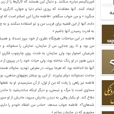
امپرياليسم مبارزه مى‏كنند. و دنبال اين هستند كه كارگرها را از زير
ايجاد كنند. آنها معتقدند كه روزى تمام دنيا و جهان، كارگرى خ
مى‏گيرد.» و من جواب مى‏گفتم: «فاطمه جان! اين اسلام است كه اولين
داده، آنها از اين قضيه براى فريب من و تو استفاده مى‏كنند و به 
به قدرت رسيدن آنها باشيم.»
فاطمه در اين مباحثات هيچ‏گاه نظرى از خود بروز نمى‏داد و هميشه ا
من بود و تا روز جدايى من از سازمان، نمازش را مى‏خواند و 
شرعيش استوار بود ولى سازمان به شدت روى چارچوب فكرى او كا
دينى هنوز در او رنگ نباخته بود، ولى حيات خود را در پيروى از
ساعت نمى‏توانند دوام بياورند. از اين رو بيشتر بچه‏هاى مذهبى، 
فاطمه نيز راهى را رفت كه من از اول، از آن مى‏ترسيدم. او به نقطه‏
مساوى است با مرگ و نيستى، و ديگر اينكه مى‏انديشيد با ماندن 
دفاع كند. او يكبار وقتى به ديدن مادرش مى‏رود، مادرش از او مى‏
شده‏اى؟». فاطمه جواب مى‏دهد: «مادر، من اعتقاد خودم را دار
مجبورم كه در سازمان بمانم.»