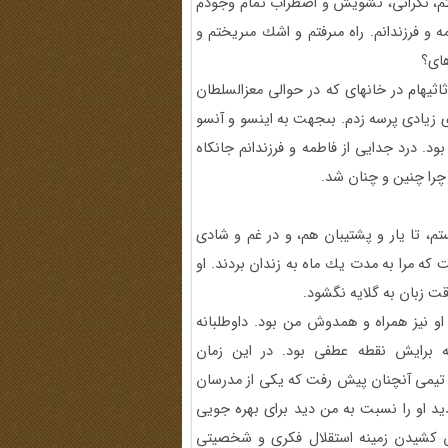
شتم، نگرانى، تشويش و اضطراب تمام وجودم
 و فرزندانم. راه مى‏رفتم و اشك مى‏ريختم و
‏اى؟
اثيه‏ام در خانه‏اى كه در حوالى معزالسلطان
 زيادى پرسه زدم. بى‏جهت به اين‏سو و آن‏سو
 بود. درد جدايى از فاطمه و فرزندانم جانكاه
 چرا چنين و چنان شد.
ماه سال 1352 پيوند زناشويى بستم، تا يار و پشتيبان هم، و در غم و شادى
كه مرا به مدت يك ماه به زندان بردند. او
ت زبان به گلايه نگشود.
 نيز همراه و همدوش من بود. داوطلبانه
 برايش نقطه عطفى بود. در اين زمان
ى تيمى آن‏چنان پيش رفت كه يكى از مدرسان
يد او را نسبت به من ديد براى بهره جويى
پيش كشيدن زمينه استقلال فكرى و شخصيتى