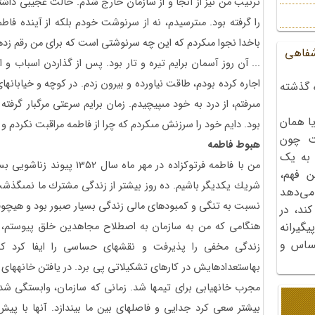
ترتيب من نيز از آنجا و از سازمان خارج شدم. حالت عجيبى دا
را گرفته بود. مى‏ترسيدم، نه از سرنوشت خودم بلكه از آينده فاطمه
باخدا نجوا مى‏كردم كه اين چه سرنوشتى است كه براى من رقم زده
شفاهی
... آن روز آسمان برايم تيره و تار بود. پس از گذاردن اسباب و اث
اجاره كرده بودم، طاقت نياورده و بيرون زدم. در كوچه و خيابانهاى
 گذشته
مى‏رفتم، از درد به خود مى‏پيچيدم. زمان برايم سرعتى مرگبار گرفته
ا همان
بود. دايم خود را سرزنش مى‏كردم كه چرا از فاطمه مراقبت نكردم و
ت چون
هبوط فاطمه
 به یک
من با فاطمه فرتوك‏زاده در مهر 
ن فهم،
شريك يكديگر باشيم. ده روز بيشتر از زندگى مشترك ما نمى‏گذشت 
می‌دهد
نسبت به تنگى و كمبودهاى مالى زندگى بسيار صبور بود و هيچ‏وق
کند، در
هنگامى كه من به سازمان به اصطلاح مجاهدين خلق پيوستم، او
گیرانه
احساس و
زندگى مخفى را پذيرفت و نقشهاى حساسى را ايفا كرد كه
به‏استعدادهايش در كارهاى تشكيلاتى پى برد. در يافتن خانه‏ها
مجرب خانه‏يابى براى تيمها شد. زمانى كه سازمان، وابستگى شد
بيشتر سعى كرد جدايى و فاصله‏اى بين ما بيندازد. آنها با 