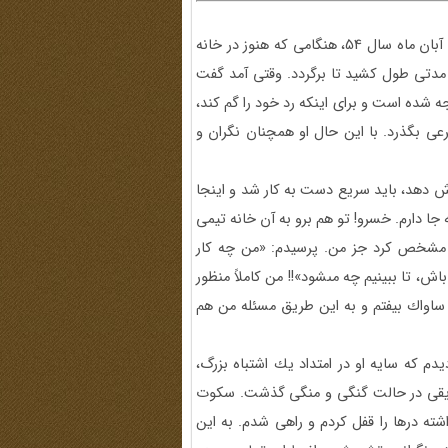
سازمان پس از نااميدى از من به فكر چاره‏اى ديگر افتاد. در اوايل آبان ماه سال 54، هنگامى كه هنوز در خانه
 مدتى طول كشيد تا برگردد. وقتى آمد گفت
‏هاى محله اشان مواجه شده است و براى اينكه رد خود را گم كند،
رعى بگذرد. با اين حال او همچنان نگران و
رش دهد، بايد سريع دست به كار شد و اينجا
 جا دارم. خسرو! تو هم برو به آن خانه تيمى
را مشخص كرد جز من. پرسيدم: «من چه كار
اش، تا ببينيم چه مى‏شود»!! من كاملاً منظور
ست ساواك بيفتم و به اين طريق مسئله من هم
م كه سايه او در امتداد يك اشتباه بزرگ،
 دقايقى در حالت گنگى و منگى گذشت. سكوت
اشته درها را قفل كردم و راهى شدم. به اين