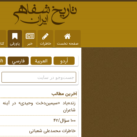
صفحه نخست
خاطرات
خبر
پاورقی
کتا
اُردو
العربية
فارسي
sh
آخرین مطالب
زنده‌یاد «سیمین‌دخت وحیدی» در آینه 
شاعران
100 سؤال/42
خاطرات محمد‌علی شعبانی