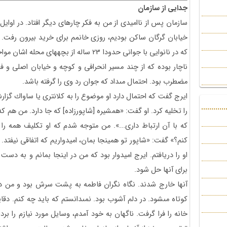
جدايى از سازمان
خيابان گرگان ساكن بوديم، روزى خانمم براى خريد بيرون رفت.
كه در نانوايى با جوانى حدودا 23 ساله از بچه
ناچار بوده كه از چند مسير انحرافى و كوچه و خيابان اصلى و ف
مضطرب بود. احتمال مى‏داد كه جوان رد وى را گرفته باشد.
ايرج گفت كه احتمال دارد او موضوع را به كلانترى يا ساواك گزا
را تخليه كرد. او گفت: «همشيره [شاپورزاده] كه جا دارد. من هم كه
كه با آن ارتباط دارى...». من متوجه شدم كه او تكليف همه 
كنم؟» گفت: «شاپور تو همين‏جا بمان، اميدواريم كه اتفاقى نيفتد. ب
او را دريافتم. ايرج اميدوار بود كه من در اينجا بمانم و به د
براى آنها حل شود.
آنها خارج شدند. نگاه نگران فاطمه به پشت سرش بود و من ديد
كوتاه مى‏شود. در دلم آشوب بود. نمى‏دانستم كه بايد چه كنم.
خانه را فرا گرفت. ناگهان به خود آمدم، وسايل مورد نيازم را برد