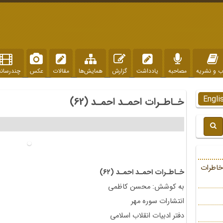
ب و نشریه
مصاحبه
یادداشت
گزارش
همایش‌ها
مقالات
عکس
چندرسانه
Engli
خـاطـرات احمـد احمـد (62)
خاطرات
خـاطـرات احمـد احمـد (۶۲)
به کوشش: محسن کاظمی
انتشارات سوره مهر
دفتر ادبيات انقلاب اسلامى