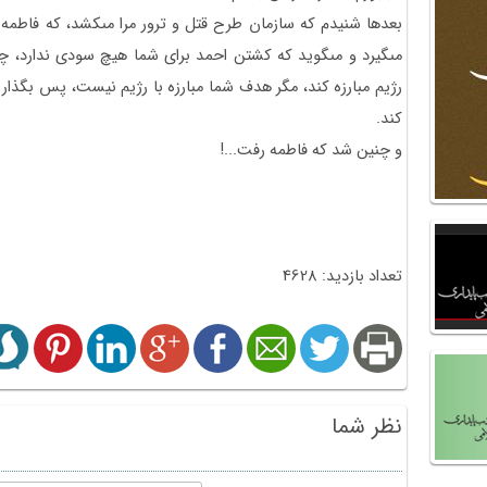
بعدها شنيدم كه سازمان طرح قتل و ترور مرا مى‏كشد، كه فاطمه ب
مى‏گيرد و مى‏گويد كه كشتن احمد براى شما هيچ سودى ندارد، چ
رژيم مبارزه كند، مگر هدف شما مبارزه با رژيم نيست، پس بگذاري
كند.
و چنين شد كه فاطمه رفت...!
تعداد بازدید: 4628
نظر شما