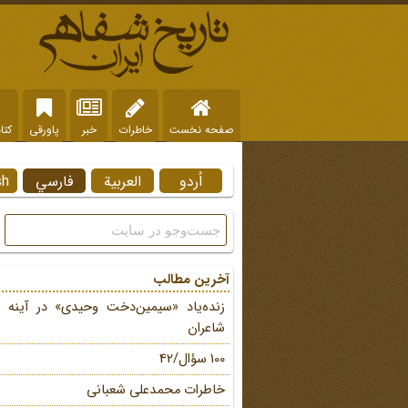
صفحه نخست
خاطرات
خبر
پاورقی
کتا
اُردو
العربية
فارسي
sh
آخرین مطالب
زنده‌یاد «سیمین‌دخت وحیدی» در آینه 
شاعران
100 سؤال/42
خاطرات محمد‌علی شعبانی