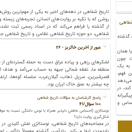
تاریخ شفاهی در دهه‌های اخیر به یکی از مهم‌ترین رو
روشی که با تکیه بر روایت‌های انسانی تجربه‌های زیسته و
شفاهی
از گذشته را فراهم می‌کند که در اسناد رسمی ثبت نشده
شفاهی، دو حوزه تاریخ شفاهی نظامی و تاریخ شفاهی جنگ 
 گذشته
عبور از آخرین خاکریز - 26
ا همان
ت چون
لشکرهای رزهی و پیاده عراق دست به حمله گسترده‌ای از چ
 به یک
منطقه ما، نقطه شمالی جبهه به حساب می‌آمد و هدف از
ن فهم،
قصرشیرین، سرپل ذهاب، گیلان‌غرب، سلسله کوه‌ها، ارتف
می‌دهد
چه بیشتر به عمق خاک ایران بود.
کند، در
گیرانه
پاسخ کارشناسان به سؤالات تاریخ شفاهی
احساس و
100 سؤال/41
نوستالژی (احساس عاطفیِ دلپذیر همراه با نوعی دلتنگی نسبت به موق
شکل‌گیری روایت دارد؟
در مصاحبه‌های تاریخ شفاهی، نوستالژی نقش کلیدی در ز
بلندمدت ایفا می‌کند. یادآوری گذشته معمولاً بازگویی 