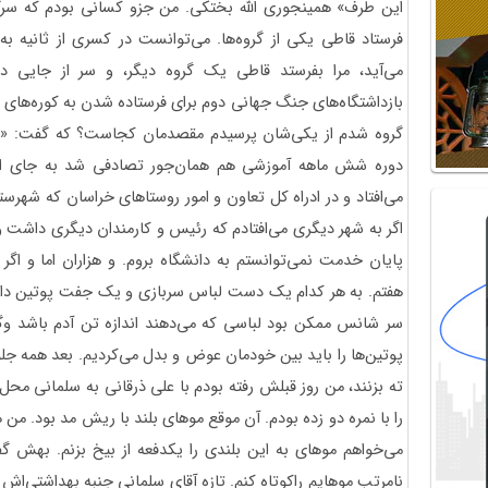
این طرف» همینجوری الله بختکی. من جزو کسانی بودم که سرگ
فرستاد قاطی یکی از گروه‌ها. می‌توانست در کسری از ثانیه به ف
می‌آید، مرا بفرستد قاطی یک گروه دیگر، و سر از جایی دی
بازداشتگاه‌های جنگ جهانی دوم برای فرستاده شدن به کوره‌های آ
گروه شدم از یکی‌شان پرسیدم مقصدمان کجاست؟ که گفت: «پادگ
دوره شش ماهه آموزشی هم همان‌جور تصادفی شد به جای استا
می‌افتاد و در ادراه کل تعاون و امور روستاهای خراسان که شهرس
اگر به شهر دیگری می‌افتادم که رئیس و کارمندان دیگری داشت و
پایان خدمت نمی‌توانستم به دانشگاه بروم. و هزاران اما و اگر 
هفتم. به هر کدام یک دست لباس سربازی و یک جفت پوتین دادند
سر شانس ممکن بود لباسی که می‌دهند اندازه تن آدم باشد وگرنه 
پوتین‌ها را باید بین خودمان عوض و بدل می‌کردیم. بعد همه جل
ته بزنند، من روز قبلش رفته بودم با علی ذرقانی به سلمانی محل
را با نمره دو زده بودم. آن موقع موهای بلند با ریش مد بود. من
می‌خواهم موهای به این بلندی را یکدفعه از بیخ بزنم. بهش گ
نامرتب موهایم راکوتاه کنم. تازه آقای سلمانی جنبه بهداشتی‌اش