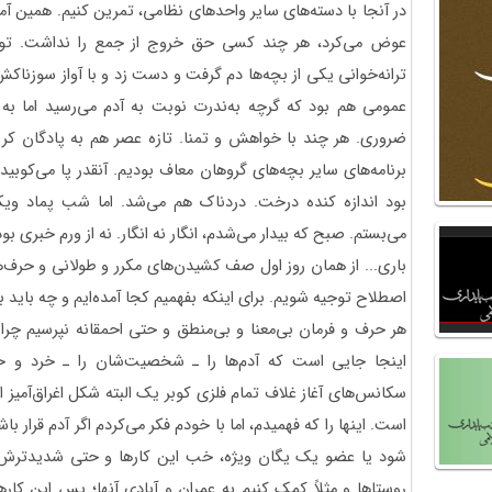
در آنجا با دسته‌های سایر واحدهای نظامی، تمرین کنیم. همین آمد
عوض می‌کرد، هر چند کسی حق خروج از جمع را نداشت. توی 
ترانه‌خوانی یکی از بچه‌ها دم گرفت و دست زد و با آواز سوزنا
عمومی هم بود که گرچه به‌ندرت نوبت به آدم می‌رسید اما به
ضروری. هر چند با خواهش و تمنا. تازه عصر هم به پادگان کرج ب
برنامه‌های سایر بچه‌های گروهان معاف بودیم. آنقدر پا می‌کوبی
بود اندازه کنده درخت. دردناک هم می‌شد. اما شب پماد وی
می‌بستم. صبح که بیدار می‌شدم، انگار نه انگار. نه از ورم خبری بود 
باری... از همان روز اول صف کشیدن‌های مکرر و طولانی و حرف‌ه
اصطلاح توجیه شویم. برای اینکه بفهمیم کجا آمده‌ایم و چه باید بکن
هر حرف و فرمان بی‌معنا و بی‌منطق و حتی احمقانه نپرسیم چرا.
اینجا جایی است که آدم‌ها را ـ شخصیت‌شان را ـ خرد و خمی
سکانس‌های آغاز غلاف تمام فلزی کوبر یک البته شکل اغراق‌آمیز
است. اینها را که فهمیدم، اما با خودم فکر می‌کردم اگر آدم قرار 
شود یا عضو یک یگان ویژه، خب این کارها و حتی شدیدترش ه
روستاها و مثلاً کمک کنیم به عمران و آبادی آنها؛ پس این کار