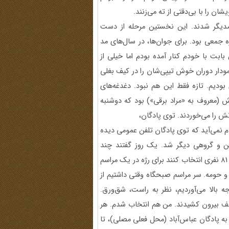
ن را با بی‌دقتی از ته می‌زنند.
دیگر شدند. این نخستین مرحله از دست
عی بود. برای جوان‌ها، در سال‌های مد
ابت با خودم کنار آمده بودم اما خیلی از
ودار دوران خوش تیپی‌شان را در کیف بغلی
بودیم. تازه فقط این هم نبود. دغدغه‌های
 (معروف به «مراد برقی») بود که دوشنبه
ش را می‌خوردند. توی پادگان،
دم نمی‌آید که توی پادگان تلفن عمومی دیده
 من و گروهی دیگر شد. یک روز گفتند چند
کارشناس رژه آمده‌اند و می‌خواهند از میان کل پادگان، یک دسته 81 نفری انتخاب کنند برای رژه در یک مراسم
و حومه. سر مراسم صبحگاه وقتی داشتیم از
گاه رژه می‌رفتیم. باید پا می‌کوبیدیم، پا را تا 90 درجه بالا می‌آوردیم، نظر به راست، شق‌ورق.
ز صف بیرون کشیدند. من هم انتخاب شدم. هر
به پادگان عباس‌آباد (محل فعلی مصلی)، تا