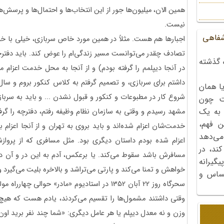
همین الان‌، میلیون‌ها جور از این انتخاب‌ها و احتمال‌ها و پرسش‌ه
نیست.
شفاهی
اجبارها هم هست. مثلاً در همین مورد خاص سربازی، خیلی با خود
تصادف چقدر می‌توانست مسیر زندگی‌ام را عوض کند. باید دفترچه
 گذشته
در آنجا دیپلمم را گرفته بودم) و از آنجا به محل خدمت اعزام 
داشتم برای سربازی، و تصمیم گرفتم به کلاس کنکور بروم و سال 
ا همان
شروع کار در مطبوعات و کنکور و قبول نشدن ... و باید به سرباز
ت چون
 به یک
مشهد رسیدم و وقتی به سازمان نظام وظیفه رفتم، دفترچه را گرف
ن فهم،
خدمت‌شان اعزام شده‌اند و باید بروی به تهران و از آنجا اعزام
می‌دهد
اعزام شده بودم داستان دیگری بود. مثل مسافری که از پروازش
کند، در
مسافرش باشد سقوط می‌کند. یا برعکس، آدم به این در و آن در
گیرانه
خواهش و تمنا می‌کند و پارتی می‌تراشد و بالاخره بلیت می‌گیرد 
احساس و
سحرگاه روز 22 آبان 1352 در استادیوم «مادر» حوا
وقتی داشتند مشمول‌ها را تقسیم می‌کردند، یادم هست که هیچ
وزن و نه معدل دیپلم یا هر عامل دیگری: «شما چند نفر برید اون‌ور