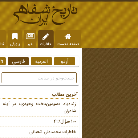
صفحه نخست
خاطرات
خبر
پاورقی
کتا
اُردو
العربية
فارسي
sh
آخرین مطالب
زنده‌یاد «سیمین‌دخت وحیدی» در آینه 
شاعران
100 سؤال/42
خاطرات محمد‌علی شعبانی