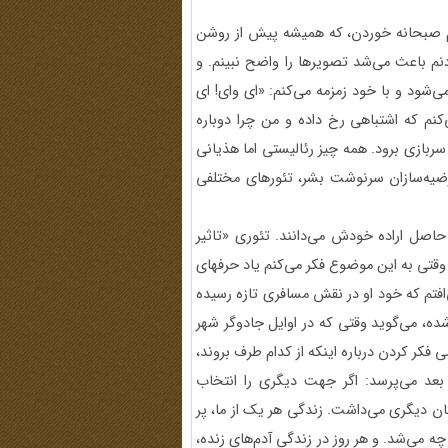
م صبحانه خوردن، که همیشه پیش از روشن
ودنم باعث می‌شد تصویرها را واضح نبینم. و
می‌شود و با خود زمزمه می‌کنم: «ای وای! ای
‌کنم که اشتباهی رخ داده و من چرا دوباره
 سربازی برود. همه چیز رئالیستی اما هذیانی
رضیه‌سازان سرنوشت بشر، تئورهای مختلفی
حاصل اراده خودش می‌دانند. تئوری «تاثیر
وقتی به این موضوع فکر می‌کنم یاد حرفهای
کلیتر در شروع فیلم اولش Slacker (تن پرور، 1991) می‌افتم که خود او در نقش مسافری تازه رسیده
ه، می‌گوید وقتی که در اوایل جادوگر شهر
 فکر کردن درباره اینکه از کدام طرف بروند،
. بعد می‌پرسد: اگر جهت دیگری را انتخاب
ان دیگری می‌داشت. زندگی هر یک از ما، پر
ه می‌شد. و هر روز در زندگی آدم‌های زنده،