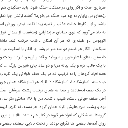
سربازی است و اگر روزی در مملکت جنگ شود، باید جنگیدن هم یا
رژه‌های بی پایان به چه درد جنگ می‌خورد؟ گفتند ارتش چرا ندار
باشد و این کارها حالت عذاب و تنبیه پیدا نکند، نوعی ورزش 
به یاد می‌آورم که توی خیابان مازندارانی (منشعب از میدان فوز
اتوبوس دو طبقه‌ای که هر آن امکان داشت حرکت کند. داشتم 
سبک‌بار. انگار هر قدمم دو سه متر می‌شد. یا انگار با اسکیت م
دانستن معنای فشار خون و تیروئید و قند و اوره و غیره سوخت و
با یک قالب کره و یک پیاله مربا و دو عدد چای شیرین بزرگ ... ک
همه افراد گروهان را به ترتیب قد در یک صف طولانی یک نفره ردیف
دو دسته. آسایشگاه 1، آسایشگاه 2. افراد ه
در یک صف ایستادند و بقیه به همان ترتیب پشت سرشان. صف‌های
آخر، سقف خیالی دسته، شیب 
بود و پشت سری‌هایش افراد همان گروه. هر دسته، نه نفری گروه 
گروه‌ها، به شکلی که افراد هر گروه در کنار هم باشند. بالا یا پا
روان آدم‌ها. بعضی ها نگران بودند از تخت بالایی بیفتند، بعضی‌