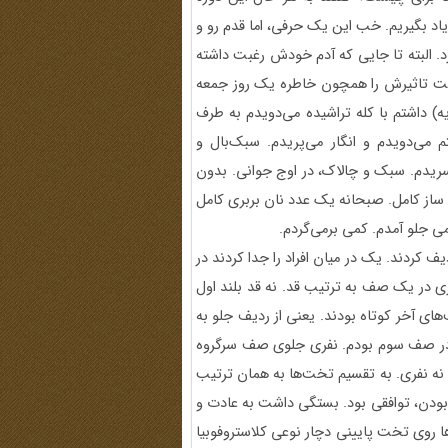
د بگیریم. خب این یک حرفی، اما قدم رو و
د. البته تا جایی که آدم خودش رغبت داشته
است تاثیرش را همچون خاطره یک روز جمعه
یه) داشتم با کله تراشیده می‌دویدم به طرف
می‌دویدم و انگار می‌پریدم. سبک‌بال و
ی‌سریدم. سبک و چالاک، در اوج جوانی. بدون
 ساز کامل. صبحانه یک عدد نان بربری کامل
می جلو آمدم. کمی برمی‌گردم.
 کردند. یک در میان افراد را جدا کردند در
ر آسایشگاه همان جوری در یک صف به ترتیب قد. نه قد بلند اول
 آخر کوتاه بودند. یعنی از ردیف جلو به
داشت. من با 178 سانتی متر قد، در صف سوم بودم. نفری جلوی صف سرگروه
نه نفری. به تقسیم تخت‌ها به همان ترتیب
یین بودن، توافقی بود. بستگی داشت به عادت و
ها روی تخت پایینی دچار نوعی کلاستروفوبیا