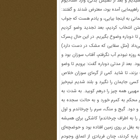
سیدیم و بعد از تفتیش بدنی، وارد استادیوم
هپیمایی آمده بود،‌ معترض شدند و گفتند‌‌:
سمانی به اینجا بیایی، و یادم هست که جواب
شستن انتخاب کردیم، بعد تجدید وضو کردیم
تا دوباره وضوع بگیریم. در این حال پسرک
می‌داد (مثل سقایی که مشک در دست دارد)
وزه نبودم آب نگرفتم، آفتاب سوزان بود و
بعد از مدتی دوباره گفت: برویم تا وضو
بزند، تا شاید کمی از گرمای سوزان خلاص
کسی جایمان را نگیرد و بلند شدیم نیم‌خیز
مهیبی همه چیز را درهم کوبید. به شدت به
 محکم به کمرم خورد و به حالت سجده به
د و دود. گیج و منگ، سرم را چرخاندم و اول
را به اطراف چرخاندم! کاشکی برای همیشه
ه بغل بر روی زمین افتاده بود و حوضچه‌ای
ه کردند،‌ چنان فریادی از اعماق وجودم