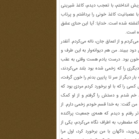
یش انداختم، با تعجب دیدم، کاغذ شیرینی
با عصبانیت کاغذ خونی را برداشتم و پرتاب
غشته شده است. خدایا:‌ آیا این حنای عشق
ه است.
ردم و از اعماق جان، ناله می‌کردم. آنقدر
ود ببیند. من هم دیوانه‌وار به این طرف و
ه خون بود. درست یادم هست وقتی به عقب
دیگری را که زخمی شده بود بلند می‌کردند،
 دیگر از سر تا پایین بدنم را خون گرفت،‌
سی را که با او برخورد کردم مردی بود که
د خم شدم و دستش را گرفتم و از او کمک
 من گفت: ‌به خدا قسم خودم زخمی دارم. از
ر رفتم و دیدم که همه‌ی جمعیت پراکنده
 که مضطرب به اطراف نگاه می‌کردم، یکی از
ید،‌ ناگهان با من برخورد کرد، اول مرا