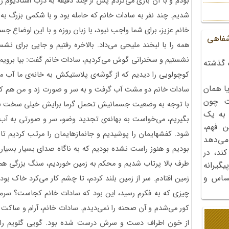
بودم و با آن بازی می‌کردم پس از چند دقیقه به درب استادیوم ر
شدیم. چند نفر به سادات خانم که حامله بود و با شکمی بزرگ به را
خانم عزیز، برای شما واجب نبود، با زبان روزه و با این اوضاع ج
شفاهی
همه را با لبخند ملیحی می‌داد. بالاخره رفتیم و جایی برای ن
نشستیم و سخنرانی گوش می‌کردیم، سادات خانم گفت:‌ بیا برویم 
 گذشته
کوچولویی را دیدیم که از گوشه‌ی پلاستیکش به خانه‌ی ما آب 
ا همان
سادات خانم دو مشت آب گرفت و به سر و صورت زد و من هم که ر
ت چون
با توجه به وضعیت جسمانیش تحمل گرما برایش خیلی سخت بود. 
 به یک
بگیریم، می‌خواست به بهانه‌ی تجدید وضو، سر و صورتی به آب 
ن فهم،
شود. کفشهایمان را پوشیدیم و جانمازهایمان را مرتب کردیم تا 
می‌دهد
بودیم و هنوز راست نشده بودیم که به ناگاه صدای بسیار بسیار 
کند، در
طرف بالا پرتاب شدیم و محکم به زمین خوردیم، سنگ بزرگی هم
گیرانه
احساس و
زمین افتادم. سر از زمین بلند کردم، تا چشم کار می‌کرد خاک بو
چیزی که به فکرم رسید، این بود که سادات خانم کجاست؟ سرم 
کور می‌شدم و آن صحنه را نمی‌دیدم. سادات خانم، آرام و ساکت ب
از خون اطراف دست و سرش درست شده بود. گویی گلویم را پار