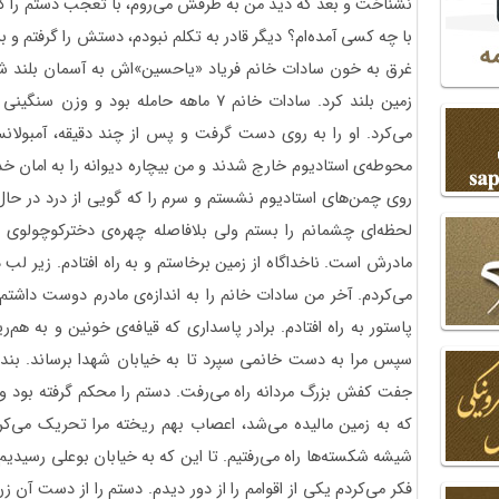
نشناخت و بعد که دید من به طرفش می‌روم، با تعجب دستم را گرف
با چه کسی آمده‌ام؟ دیگر قادر به تکلم نبودم، دستش را گرفتم و ب
غرق به خون سادات خانم فریاد «یاحسین»اش به آسمان بلند شد، 
زمین بلند کرد. سادات خانم 7 ماهه حامله بو
می‌کرد. او را به روی دست گرفت و پس از چند دقیقه، ‌آمبولانس
محوطه‌ی استادیوم خارج شدند و من بیچاره دیوانه را به امان خدا ر
روی چمن‌های استادیوم نشستم و سرم را که گویی از درد در حال 
لحظه‌ای چشمانم را بستم ولی بلافاصله چهره‌ی دخترکوچولوی
مادرش است. ناخداگاه از زمین برخاستم و به راه افتادم. زیر لب 
می‌کردم. آخر من سادات خانم را به اندازه‌ی مادرم دوست داشتم
پاستور به راه افتادم. برادر پاسداری که قیافه‌ی خونین و به هم‌ر
سپس مرا به دست خانمی سپرد تا به خیابان شهدا برساند. بند
جفت کفش بزرگ مردانه راه می‌رفت. دستم را محکم گرفته بود و
که به زمین مالیده می‌شد، اعصاب بهم ریخته مرا تحریک می‌کرد 
شیشه شکسته‌ها راه می‌رفتیم. تا این که به خیابان بوعلی رسیدیم.
فکر می‌کردم یکی از اقوامم را از دور دیدم. دستم را از دست آن