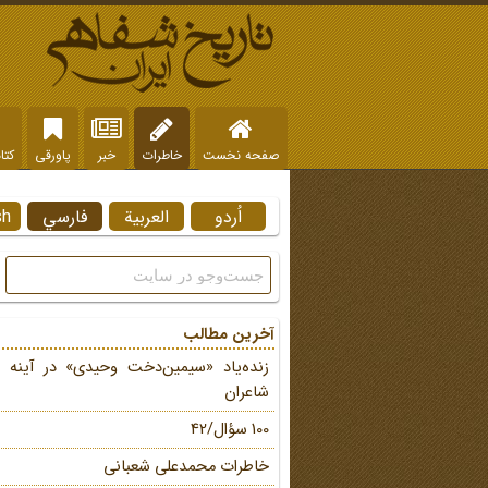
صفحه نخست
خاطرات
خبر
پاورقی
کتا
اُردو
العربية
فارسي
sh
آخرین مطالب
زنده‌یاد «سیمین‌دخت وحیدی» در آینه 
شاعران
100 سؤال/42
خاطرات محمد‌علی شعبانی