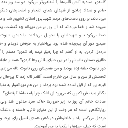
کلمه‌ی. «مادر» آتش قلب‌ها را شعله‌ورتر می‌کرد. دو سه روز بعد
خانم و تعداد زیادی از شهدای همان انفجار و انفجارهای دیگر 
می‌دادند، ‌بر روی دست‌های مردم شهیدپرور استان تشییع شد و
سپرده شد و خدا می‌داند که آن روز بر من دیوانه چه گذشت، پس 
صدا می‌کردند و شهیدشان را تحویل می‌دادند. با دیدن تابوت 
سیدی دور آن پیچیده شده بود بی‌اختیار به طرفش دویدم و خود
درددل کردن. به او گفتم که چرا رفیق نیمه راه شدی؟ دستم را 
دقایق دستان ناتوانم را در این دنیای فانی رها کردی؟ همه از علا
دور تابوت حلقه زده بودند و من همچنان روی تابوت ناله می‌زدم
تحملش از سن و سال من خارج است، آنقدر ناله زدم تا بی‌حال به ز
قبرهایی که از قبل آماده شده بود بردند و من هم دیوانه‌وار به دنب
بگذار ببینمش اکنون که می‌رود ای اشک چرا راه تماشا گرفته‌ای؟
سادات خانم آن روز به زیر خروارها خاک سرد مدفون شد ولی
زیارتگاهی است که هر وقت از این دنیای فانی،‌ خسته و دلتنگ می
درددل می‌کنم. یاد و خاطره‌اش در ذهن همه‌ی فامیل پای برجا و
است که خیلی چیزها را یکجا به من آموخت.