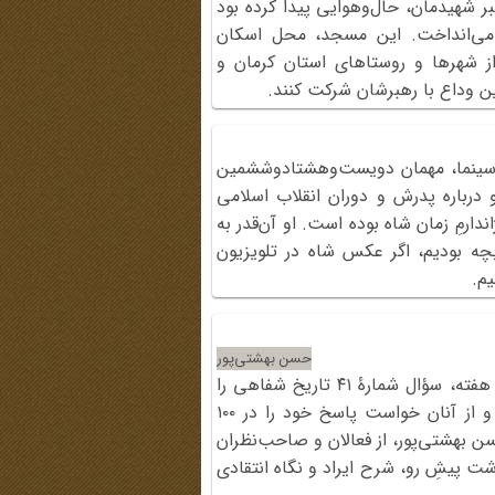
 شهیدمان، حال‌وهوایی پیدا کرده بود
 می‌انداخت. این مسجد، محل اسکان
 از شهرها و روستاهای استان کرمان و
ن وداع با رهبرشان شرکت کنند.
ن سینما، مهمان دویست‌وهشتادوششمین
طره (آذر 1396) بود. او درباره پدرش و دوران انقلاب اسلامی
ارمِ زمان شاه بوده است. او آن‌قدر به
چه بودیم، اگر عکس شاه در تلویزیون
م.
حسن بهشتی‌پور
سایت تاریخ شفاهی، مطابق روال هر هفته، سؤال شمارۀ ۴۱ تاریخ شفاهی را
برای کارشناسان این حوزه ارسال کرد و از آنان خواست پاسخ خود را در ۱۰۰
سن بهشتی‌پور، از فعالان و صاحب‌نظران
شت پیشِ رو، شرح ایراد و نگاه انتقادی