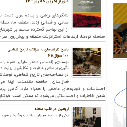
عبور از آخرین خاکریز - 26
لشکرهای رزهی و پیاده عراق دست به 
میانی و شمالی زدند. منطقه ما، نقط
از این تهاجم گسترده تسلط بر شهرها
سلسله کوه‌ها، ارتفاعات استراتژیک منطقه و پیش‌روی هر چ
پاسخ کارشناسان به سؤالات تاریخ شفاهی
100 سؤال/41
نوستالژی (احساس عاطفیِ دلپذیر همراه با 
تأثیری بر تداعی خاطرات و شکل‌گیری روایت دا
در مصاحبه‌های تاریخ شفاهی، نوستالژ
فعال‌سازی حافظه بلندمدت ایفا می‌ک
احساسات و تجربه‌های عاطفی را همراه دارد. گاهی پرس
شدن خاطرات و احساساتی می‌شود که ممکن است خوشایند ی
اربعین در قلب محله
یکی از مساجد میزبان مراسم بدرقۀ رهبر شهید