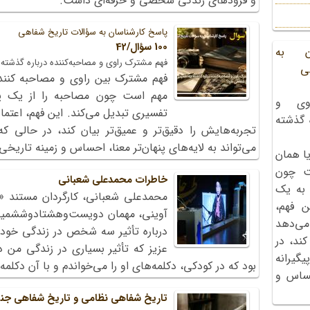
و فرودهای زندگی شخصی و حرفه‌ای داشت.
پاسخ کارشناسان به سؤالات تاریخ شفاهی
100 سؤال/42
ن به
فهم مشترک راوی و مصاحبه‌کننده درباره گذشته
ی
فهم مشترک بین راوی و مصاحبه کنند
مهم است چون مصاحبه را از یک پ
وی و
تفسیری تبدیل می‌کند. این فهم، اعتماد
ه گذشته
تجربه‌هایش را دقیق‌تر و عمیق‌تر بیان کند، در حالی که
می‌تواند به لایه‌های پنهان‌تر معنا، احساس و زمینه تاریخ
ا همان
ت چون
خاطرات محمد‌علی شعبانی
 به یک
محمد‌علی شعبانی، کارگردان مستند «
ن فهم،
می‌دهد
درباره تأثیر سه شخص در زندگی خود
کند، در
عزیز که تأثیر بسیاری در زندگی من د
گیرانه
بود که در کودکی، دکلمه‌های او را می‌خواندم و با آن دکل
احساس و
تاریخ شفاهی نظامی و تاریخ شفاهی ج