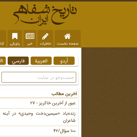
صفحه نخست
خاطرات
خبر
پاورقی
کتا
اُردو
العربية
فارسي
sh
آخرین مطالب
عبور از آخرین خاکریز - 27
زنده‌یاد «سیمین‌دخت وحیدی» در آینه 
شاعران
ه تاریخ شفاهی به روایت هوش مصنوعی
100 سؤال/42