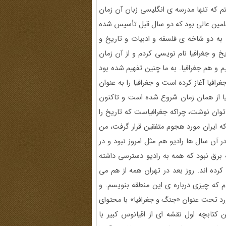
م که تنها مدرسه ی انگلیسی زبان آن زمان
معلمین عالی بود که دو سال قبل تأسیس شده
 به دو شاخه ی فلسفه و ادبیات و تاریخ و
خ و جغرافیا نام نویسی کردم و از آن زمان
م و هم جغرافیا. به ما چنین تفهیم شده بود
افیا آغاز کرده است و جغرافیا را به عنوان
یا از همان زمان شروع شده است و تاکنون
توان نوشت، چراکه جغرافیاست که تاریخ را
وجود می آورد. در این مورد من مثالی می زنم. در سال 1320 که ایران مورد هجوم متفقین قرار گرفت، من
 آن سال ها رادیو هم مثل امروز نبود و در
 برق نبود که همه به رادیو دسترسی داشته
 کرده اند. روز بعد در تهران همه از هم می
 که چیزی درباره ی این منطقه بنویسم. و
ابچه ای 20 صفحه ای در این مورد تحت عنوان «جنگ و جغرافیا» با محتوای
 کتابچه اول نقشه ای از اقیانوس کبیر با