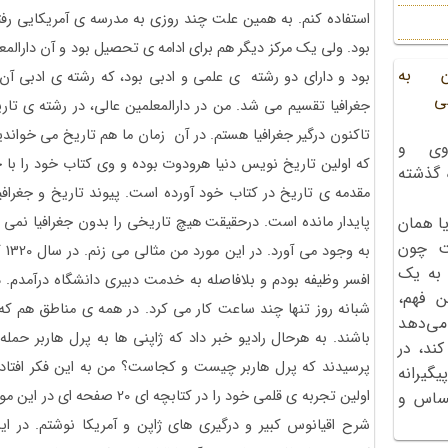
استفاده کنم. به همین علت چند روزی به مدرسه ی آمریکایی رفت
بود. ولی یک مرکز دیگر هم برای ادامه ی تحصیل بود و آن دارال
ن به
بود و دارای دو رشته ی علمی و ادبی بود، که رشته ی ادبی آن
ی
جغرافیا تقسیم می شد. من در دارالمعلمین عالی، در رشته ی تاری
تاکنون درگیر جغرافیا هستم. در آن زمان ما هم تاریخ می خواندی
وی و
که اولین تاریخ نویس دنیا هرودوت بوده و وی کتاب خود را با جغر
ه گذشته
مقدمه ی تاریخ در کتاب خود آورده است. پیوند تاریخ و جغراف
پایدار مانده است. درحقیقت هیچ تاریخی را بدون جغرافیا نمی 
ا همان
ت چون
به 
 به یک
افسر وظیفه بودم و بلافاصله به خدمت دبیری دانشگاه درآمدم. در
ن فهم،
شبانه روز تنها چند ساعت کار می کرد. در همه ی مناطق هم که
می‌دهد
باشند. به هرحال رادیو خبر داد که ژاپنی ها به پرل هاربر حمله
کند، در
پرسیدند که پرل هاربر چیست و کجاست؟ من به این فکر افتادم
گیرانه
اولین تجربه ی قلمی خود را در کت
احساس و
شرح اقیانوس کبیر و درگیری های ژاپن و آمریکا نوشتم. در این