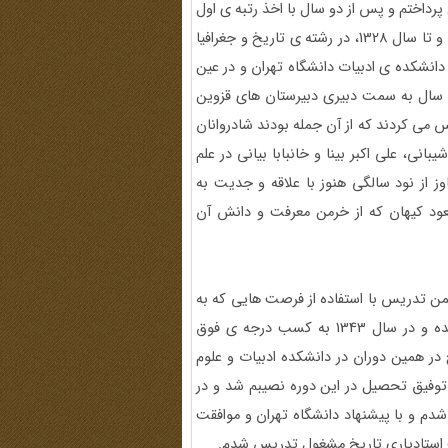
داختم و پس از دو سال با اخذ رتبه ی اول
امکان ادامه تحصیل در دوره ی لیسانس دانشسرای عالی را یافتم و تا سال 1328، در رشته ی تاریخ و جغرافیا
دانشکده ی ادبیات دانشگاه تهران و در عین
ن سال به سمت دبیری دبیرستان های قزوین
 می کردند که از آن جمله بودند شادروانان
نی، علی اکبر بینا و خانبابا بیانی در علم
 از نود سالگی هنوز با علاقه و جدیت به
عود کیهان که از خرمن معرفت و دانش آن
من تدریس با استفاده از فرصت هایی که به
دست آمد، در رشته ی فوق لیسانس علوم اجتماعی پذیرفته شده و در سال 1343 به کسب درجه ی فوق
در همین دوران در دانشکده ادبیات و علوم
توفیق تحصیل در این دوره نصیبم شد و در
لام شدم و با پیشنهاد دانشگاه تهران و موافقت
ت استادیاری تاریخ مشغول تدریس شدم.