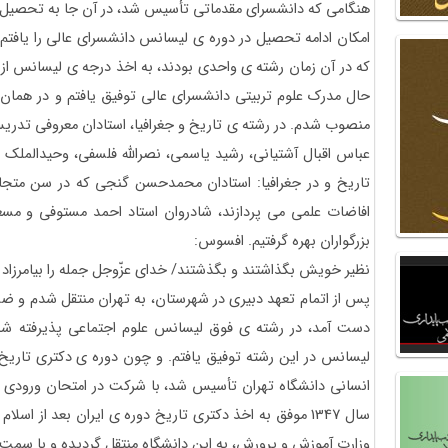
هنگامی که دانشسرای مقدماتی تأسیس شد، در آن جا به تحصیل پر
که در آن زمان رشته ی واحدی بودند، به اخذ درجه ی لیسانس از 
حال مدرک علوم تربیتی دانشسرای عالی توفیق یافتم و در هما
منصوب شدم. در رشته ی تاریخ و جغرافیا، استادان معروفی تدریس
عباس اقبال آشتیانی، رشید یاسمی، نصرالله فلسفی، وحیدالملک شیبا
تاریخ و در جغرافیا: استادان محمدحسن گنجی که در سن متجاوز
افاضات علمی می پردازند، شادروان استاد احمد مستوفی و مس
بزرگواران بهره گرفتیم. افسوس:
نظیر خویش بگذاشتند و بگذشتند/ خدای عزّوجل جمله را بیامرزاد
پس از اتمام تعهد دبیری در شهرستان، به تهران منتقل شدم و ض
لیسانس در این رشته توفیق یافتم. و چون دوره ی دکتری تاریخ 
انسانی دانشگاه تهران تأسیس شد، با شرکت در امتحان ورودی 
سال 1347 موفق به اخذ دکتری تاریخ دوره ی ایران بعد از اس
وزارت آموزش و پرورش، به این دانشگاه منتقل گردیده و با سم