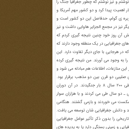
نوشتم و نیز نوشتم که چطور جغرافیا جنگ را
 اهمیت پیدا کرد و دو کشور مهم آمریکا و
جزیره ی گوام، حدفاصل این دو کشور است و
گر نیز در مجمع الجزایر هاوایی داشت و نیز
انش آن روز خود چنین نتیجه گیری کردم که
های جغرافیایی در یک منطقه وجود دارند که
 در هرجایی با جای دیگر تفاوت دارد. این
ا به وجود می آورند. من نتیجه گیری کرده
 این منازعات، اطلاعات هم مبادله می شود و
صلیبی دو قرن بین دو مذهب برقرار بود.
عیسویان در اروپای غربی و مسلمانان در خاورمیانه. این دو، طی 200 سال 8 بار جنگیدند. در آن دوران
ی ـ دو سال طی می کردند و با هزاران سوار
 شکست می خوردند و بازمی گشتند. هنگامی
دند و دانش جغرافیایی شان توسعه می یافت.
ریخی را بدون ذکر تأثیر عوامل جغرافیایی
یایی و زمینی بستگی دارد یا به پدیده های