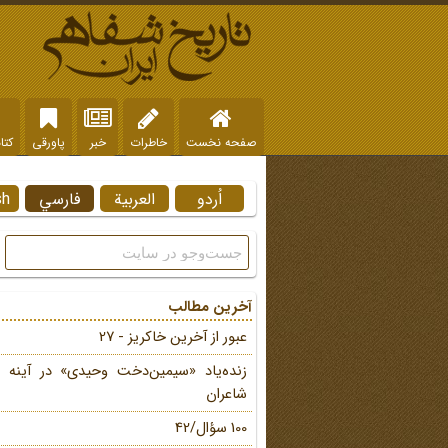
صفحه نخست
خاطرات
خبر
پاورقی
کتا
اُردو
العربية
فارسي
sh
آخرین مطالب
عبور از آخرین خاکریز - 27
زنده‌یاد «سیمین‌دخت وحیدی» در آینه 
شاعران
100 سؤال/42