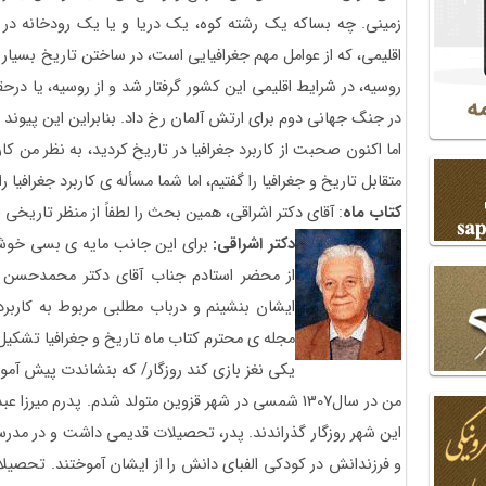
زمینی. چه بساکه یک رشته کوه، یک دریا و یا یک رودخانه د
اقلیمی، که از عوامل مهم جغرافیایی است، در ساختن تاریخ بسیار م
روسیه، در شرایط اقلیمی این کشور گرفتار شد و از روسیه، یا د
در جنگ جهانی دوم برای ارتش آلمان رخ داد. بنابراین این پیوند 
اما اکنون صحبت از کاربرد جغرافیا در تاریخ کردید، به نظر من کا
متقابل تاریخ و جغرافیا را گفتیم، اما شما مسأله ی کاربرد جغرافیا ر
کتاب ماه
: آقای دکتر اشراقی، همین بحث را لطفاً از منظر تاریخی ا
دکتر اشراقی:
برای این جانب مایه ی بسی خوشو
از محضر استادم جناب آقای دکتر محمدحسن
ایشان بنشینم و درباب مطلبی مربوط به کاربرد 
مجله ی محترم کتاب ماه تاریخ و جغرافیا تشکی
یکی نغز بازی کند روزگار/ که بنشاندت پیش آموز
من در سال1307 شمسی در شهر قزوین متولد شدم. پدرم میرزا
این شهر روزگار گذراندند. پدر، تحصیلات قدیمی داشت و در مدرسه
و فرزندانش در کودکی الفبای دانش را از ایشان آموختند. تحصیلا