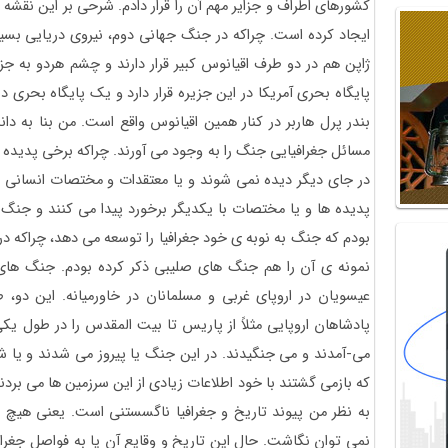
کشورهای اطراف و جزایر مهم آن را قرار دادم. شرحی بر این نقشه 
ایجاد کرده است. چراکه در جنگ جهانی دوم، نیروی دریایی بسیار
ژاپن هم در دو طرف اقیانوس کبیر قرار دارند و چشم هردو به 
پایگاه بحری آمریکا در این جزیره قرار دارد و یک پایگاه بحری دی
بندر پرل هاربر در کنار همین اقیانوس واقع است. من بنا به د
مسائل جغرافیایی جنگ را به وجود می آورند. چراکه برخی پدیده 
در جای دیگر دیده نمی شوند و یا معتقدات و مختصات انسانی که
پدیده ها و یا مختصات با یکدیگر برخورد پیدا می کنند و جنگ ر
بودم که جنگ به نوبه ی خود جغرافیا را توسعه می دهد، چراکه در
نمونه ی آن را هم جنگ های صلیبی ذکر کرده بودم. جنگ های 
پادشاهان اروپایی مثلاً از پاریس تا بیت المقدس را در طول یک
می-آمدند و می جنگیدند. در این جنگ یا پیروز می شدند و یا
که بازمی گشتند با خود اطلاعات زیادی از این سرزمین ها می بر
به نظر من پیوند تاریخ و جغرافیا ناگسستنی است. یعنی هیچ تا
نمی توان نگاشت. حال این تاریخ و وقایع آن یا به فواصل جغراف