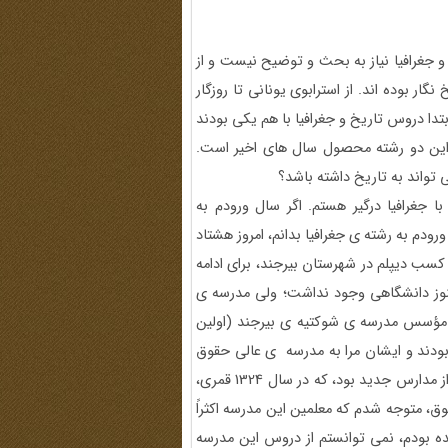
و جغرافیا نیاز به بحث و توضیح نیست و از
ار بوده اند. از استرابوی یونانی تا روزگار
تدا دروس تاریخ و جغرافیا با هم یکی بودند
 این دو رشته محصول سال های اخیر است.
تواند به تاریخ داشته باشد؟
ا جغرافیا درگیر هستم. اگر سال ورودم به
ورودم به رشته ی جغرافیا بدانم، امروز هشتاد
ا این دانش سروکار دارم. در سال 1309 پس از کسب دیپلم در شهرستان بیرجند، برای ادامه
نوز دانشگاهی وجود نداشت؛ ولی مدرسه ی
ی، مؤسس مدرسه ی شوکتیه ی بیرجند (اولین
بودند و ایشان مرا به مدرسه ی عالی حقوق
برد. مدرسه ی شوکتیه، پس از دارالفنون و رشدیه، اولین مدرسه از مدارس جدید بود، که در سال 1324 قمری،
، متوجه شدم که معلمین این مدرسه اکثراً
ه بودم، نمی توانستم از دروس این مدرسه