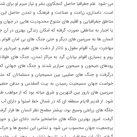
می-شود. علم جغرافیا حاصل کنجکاوی بشر و نیاز مبرم او برای ش
است. دامداری، زراعت و صناعت و فرهنگ و تمدن حاصل این
مناطق جغرافیایی و اقلیم های متنوع محدودیت هایی در جهان وجو
یا اجبار به مناطقی صورت گرفته که امکان زندگی بهتری در آن ج
انسان ها به سرزمین های دیگر و حتی جنگ های بی امان اقوام و 
مهاجرت بزرگ اقوام مغول و تاتار از دشت های عقیم و غیربارور به 
روم و بسیاری اقوام بیابان گرد به مراکز تمدن، جنگ های طولان
رودهای جیحون و سیحون سرازیر شدند و جنگ های جهانی که 
درگرفت و جنگ های صلیبی بین مسیحیان و مسلمانان که متناوب
خواست جهان مسیحیت رسیدن به بیت المقدس و مدفن حضرت 
سرزمین های بارور بین النهرین و شرق میانه بود که از مواهب طب
شود. از قدیم الایام منطقه ای که در شمال خط استوا و دارای آب
جلگه های زراعتی وسیع بود، بیشتر مطمح نظر انسان ها قرار گرف
گرفت. امروز بهترین جلگه های حاصلخیز مانند دلتای نیل و حوزه
پرجمعیت جهان محسوب می شود و تمامی این تجمع ها و حرکت 
گرفته، تأثیرات جغرافیایی را در تاریخ نشان می دهد. ابن خ