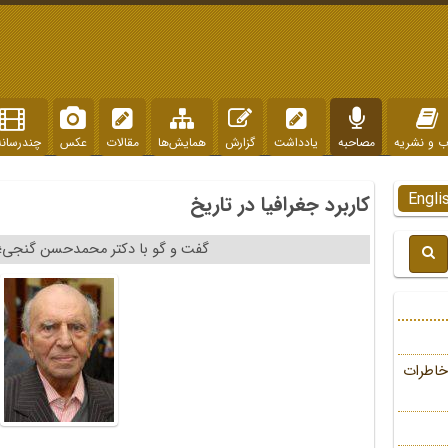
ب و نشریه
مصاحبه
یادداشت
گزارش
همایش‌ها
مقالات
عکس
چندرسانه
Engli
کاربرد جغرافیا در تاریخ
گفت و گو با دکتر محمدحسن گنجی؛ دک
خاطرات