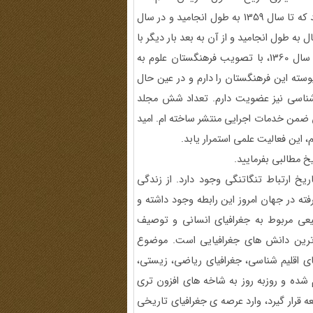
در سال1354 مدیریت گروه آموزشی تاریخ به اینجانب محول شد که تا سال 1359 به طول انجامید و در سال
 به طول انجامید و از آن به بعد بار دیگر با
سمت مدیریت گروه تاریخ تا سال 1382 انجام وظیفه کردم. در سال 1360، با تصویب فرهنگستان علوم به
ه این فرهنگستان را دارم و در عین حال
شناسی نیز عضویت دارم. تعداد شش مجلد
ون ضمن خدمات اجرایی منتشر ساخته ام. امید
این فعالیت علمی استمرار یابد.
خ مطالبی بفرمایید.
خ ارتباط تنگاتنگی وجود دارد. از زندگی
ه در جهان امروز این رابطه وجود داشته و
بیعی مربوط به جغرافیای انسانی و توصیف
ترین دانش های جغرافیایی است. موضوع
 اقلیم شناسی، جغرافیای ریاضی، زیستی،
شده و روزبه روز به شاخه های افزون تری
ه قرار گیرد، وارد عرصه ی جغرافیای تاریخی