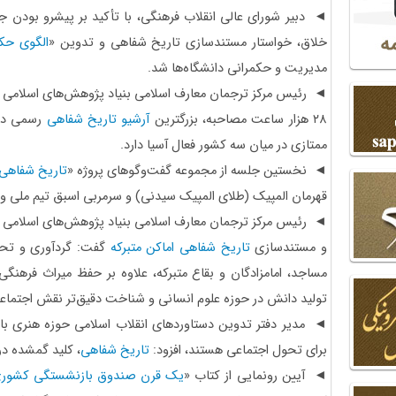
◄ دبیر شورای عالی انقلاب فرهنگی، با تأکید بر پیشرو بودن 
خلاق، خواستار مستندسازی تاریخ شفاهی و تدوین «
الگوی حکم
مدیریت و حکمرانی دانشگاه‌ها شد.
◄ رئیس مرکز ترجمان معارف اسلامی بنیاد پژوهش‌های اسلامی آس
۲۸ هزار ساعت مصاحبه، بزرگترین
آرشیو تاریخ شفاهی
رسمی در ک
ممتازی در میان سه کشور فعال آسیا دارد.
◄ نخستین جلسه از مجموعه گفت‌وگوهای پروژه «
تاریخ شفاهی 
قهرمان المپیک (طلای المپیک سیدنی) و سرمربی اسبق تیم ملی وزنه‌
◄ رئیس مرکز ترجمان معارف اسلامی بنیاد پژوهش‌های اسلامی 
و مستندسازی
تاریخ شفاهی اماکن متبرکه
گفت: گردآوری و تحلی
مساجد، امامزادگان و بقاع متبرکه، علاوه بر حفظ میراث فرهنگی 
تولید دانش در حوزه علوم انسانی و شناخت دقیق‌تر نقش اجتماعی 
◄ مدیر دفتر تدوین دستاوردهای انقلاب اسلامی حوزه هنری با 
برای تحول اجتماعی هستند، افزود:
تاریخ شفاهی
، کلید گمشده در
◄ آیین رونمایی از کتاب «
یک قرن صندوق بازنشستگی کشور