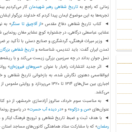
زمانی که راجع به
تاریخ شفاهی رهبر شهیدمان
تجربه‌ها به این موضوع ایمان پیدا کردم که خداوند بزرگوار ایشان 
◄ کتاب تاریخ شفاهی دفاع مقدس «
از آلاچیق تا سنگر
» به ن
عشایر، عباسعلی درگاهی، در جشنواره کوچ عشایر مغان رونمایی ش
◄ وزیر میراث فرهنگی، گردشگری و صنایع دستی با تأکید بر ضرور
تمدن ایران گفت: باید تندیس، شناسنامه و
تاریخ شفاهی بزرگان
نسل جوان بداند در چه سرزمین بزرگی زیست می‌کند و با ریشه‌ه
◄ اثر جدید انتشارات راه‌یار با عنوان «
سروهای فیروزه‌ای
» روان
ابوالقاسمی دهنوی نگارش شده، به بازخوانی تاریخ شفاهی و 
اجباری بین سال‌های ۱۳۱۴ تا ۱۳۲۰ می‌پردازد
می‌کشد.
◄ به مناسبت سوم خرداد، سالروز آزادسازی خرمشهر، از دو کت
عنوان‌های «
من و دژکوه
» و «
در دیده آب حسرت
» در یاسوج رونما
◄ با هدف ثبت و ضبط تاریخ شفاهی و ترویج فرهنگ ایثار و مقا
رمضان
» که با مشارکت ستاد هماهنگی کانون‌های مساجد استان خ