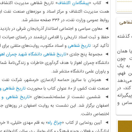
◄ کتاب «
پیشگامان اکتشاف
همت مدیریت اکتشاف و مرکز اسناد و موزه‌های صنعت نفت ای
روابط‌ عمومی وزارت نفت، در ۳۳6 صفحه منتشر شد.
شفاهی
◄ معاون سیاسی و اجتماعی استاندار آذربایجان شرقی در بازدید ا
 گذشته
حفظ و ثبت اسناد تاریخی را اقدامی ارزشمند در راستای صیانت
تأکید کرد:
تاریخ شفاهی
و اسناد مکتوب، روایت‌های متقنی برای ا
ا همان
◄ مجموعۀ پنج جلدی «
تاریخ شفاهی دانشگاه شهید چمران اهوا
ت چون
دانشگاه چمران اهواز با هدف گردآوری خاطرات و زندگی‌نامۀ ش
 به یک
و یاوران علمی دانشگاه منتشر شد.
ن فهم،
◄ همزمان با سالروز حماسه آزادسازی خرمشهر، شرکت نفت و گ
می‌دهد
کند، در
صنعت نفت کشور، از ۸۰ عنوان کتاب با محوریت
تاریخ شفاهی و
گیرانه
◄ ششمین نشست از سلسله‌نشست‌های «
تاریخ شفاهی و ت
احساس و
اصفهان برگزار شد. این نشست به روایت اصفهان در روزهای ج
اختصاص داشت.
◄ آیین رونمایی از کتاب «
چراغ راه
» به ق
ایثارگران و فعالان حوزه فرهنگ و کتاب‌خوانی در سالن کتابخانه عم