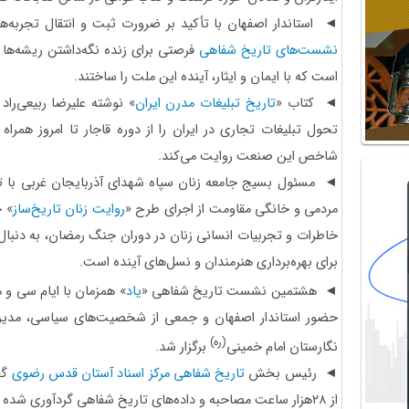
◄ استاندار اصفهان با تأکید بر ضرورت ثبت و انتقال تجربه‌ه
نشست‌های تاریخ شفاهی
فرصتی برای زنده نگه‌داشتن ریشه‌ها 
است که با ایمان و ایثار، آینده این ملت را ساختند.
◄ کتاب «
تاریخ تبلیغات مدرن ایران
» نوشته علیرضا ربیعی‌را
تحول تبلیغات تجاری در ایران را از دوره قاجار تا امروز همرا
شاخص این صنعت روایت می‌کند.
◄ مسئول بسیج جامعه زنان سپاه شهدای آذربایجان‌ غربی با تأ
مردمی و خانگی مقاومت از اجرای طرح «
روایت زنان تاریخ‌ساز
» خ
خاطرات و تجربیات انسانی زنان در دوران جنگ رمضان، به ‌دنبا
برای بهره‌برداری هنرمندان و نسل‌های آینده است.
◄ هشتمین نشست تاریخ شفاهی «
یاد
» همزمان با ایام سی و 
حضور استاندار اصفهان و جمعی از شخصیت‌های سیاسی، مدیرا
(ره)
نگارستان امام خمینی
برگزار شد.
◄ رئیس بخش
تاریخ شفاهی مرکز اسناد آستان قدس رضوی
گف
از ۲۸هزار ساعت مصاحبه و داده‌های تاریخ شفاهی گردآوری شده است.