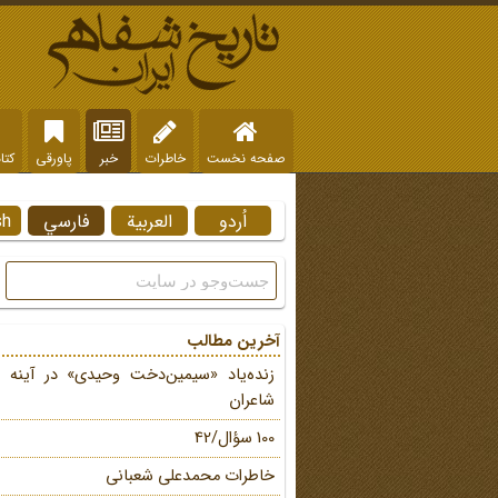
صفحه نخست
خاطرات
خبر
پاورقی
کتا
اُردو
العربية
فارسي
sh
آخرین مطالب
زنده‌یاد «سیمین‌دخت وحیدی» در آینه 
شاعران
100 سؤال/42
خاطرات محمد‌علی شعبانی