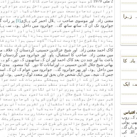
2 مئی 1979 کو سید موسیٰ موسوی صاحب، کاک احمد مفتی
عوام سے ملاقات کے لیے پاوہ شہر میں داخل ہوئے، عوام کی ج
اور انہوں نے جامع مسجد میں عوام سے خطاب کیا۔ ان دنوں، 
مصروف تھا لیکن استقبال کی تقریب میں شرکت کی وجہ سے می
 زہرا
مفتی زادہ اور موسوی صاحب نے ہلال احمر کی پہاڑی
[1]
پر رات گز
جوانرود تک ان کے ساتھ ساتھ گئے۔ جوانرود میں داخل ہونے سے پہل
جنہوں نے اپنی زندگی میں کبھی اتنی گاڑیاں اور اتنے لوگ
قریب پہنچیں اور انہوں نے حیرت سے ہمارے ایک دوست سے پوچھ
ہمارے ایک شوخ مزاج دوست نے کہا: ’’کچھ نہیں ہوا اماں، شاہ
سادہ لوح بوڑھی خاتون نے ہاتھوں کو آسمان کی طرف بلند کرک
کاک احمد مفتی زادہ اور شیخ عزالدین حسینی، کُردستان کے علاقے 
میں مفتی زادہ صاحب کا استقبال، پاوہ اور جوانرود میں کُردستان
باعث بنا اور چند دن بعد کاک احمد اور ان کے ساتھیوں کے دورے کو بے
انہ کا
بھائی شیخ جلال الدین حسینی نے اورامانات کا دورہ کیا؛ منصوبہ بندی ک
میں داخل ہوئے اور پھر جوانرود گئے۔ جوانرود میں عوام کے ان کے اس
جس کے نتیجے میں ایک شخص جاں بحق اور متعدد لوگ زخمی ہوئے او
مدرسۂ قرآن کے اراکین نے پییشگی معلومات کے تحت جوا
ے ایک
واقعے کی روک تھام کے لیے، منظم منصوبہ بندی کرلی تھی۔ 
کے وقت ہم نے اپنی پوری توانائی لگادی تھی کہ سنکی لوگ
سکیں۔ ماموستا شیخ جلال اور ان کے ساتھی، بہت پر امن ط
شہر میں داخل ہوگئے۔ ہم ان لوگوں کو پاوہ کی جامع مسجد 
کو ایک طرف رکھ کر ان کے استقبال اور تقریر سنے آئی ہوئی 
ایک رکن نے شیخ صاحب کو خوش آمدید کہا اور اس کے بعد ح
 اقتباس
پارٹی کی جانب سے کُردستان کی خودمختاری سے متعلق ایک م
ں کے روپ
آزاد اور قوم پرست عالم دین تھے۔ نہ ان کا ڈیموکریٹک 
ھی پولی
اپنے بھائی شیخ عزالدین کی طرح کوملہ پارٹی کی سربراہی
وہاں گئے
وہ کسی بھی گروہ یا پارٹی سے وابستہ نہیں تھے، لیکن انہ
 اللہ کی
بھائی کے حکم پر آپ لوگوں کی خدمت میں حاضر ہوا ہوں۔
تے ہوئے