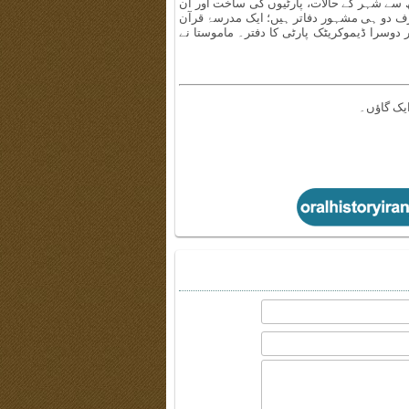
ھ سے شہر کے حالات، پارٹیوں کی ساخت اور ان
صرف دو ہی مشہور دفاتر ہیں؛ ایک مدرسۂ قرآن
وسرا ڈیموکریٹک پارٹی کا دفتر۔ ماموستا نے
یک گاؤں۔