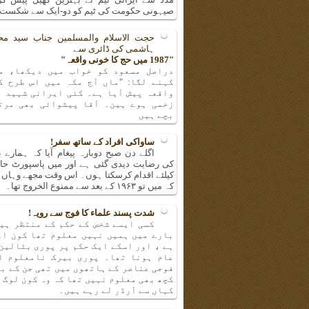
صیہونی حکومت کی ٹیم کو دو-ایک سے شکست 
حجت الاسلام والمسلمین جناب سید مح
ہاشمی کی ڈائری سے
"1987 میں حج کا خونی واقعہ"
دراصل مسعود کو خواب میں دیکھا، م
کہنے لگا: "ماں آج مکہ میں اس طرح ک
واقعہ پیش آیا ہے۔ کئی ایرانی شہید ا
زخمی ہوے ہین۔ آقا پیشوائی بھی مرت
بچے ہیں
ساواکی افراد کے ساتھ سفر!
اگلے دن صبح دوبارہ پیغام آیا کہ ہمارے ب
کی رضایت دیدی گئی ہے اور میں پاسپورٹ حا
کیلئے اقدام کرسکتا ہوں۔ اس وقت مجھے وہاں پر
کہ میں تو ۱۹۶۳ کے بعد سے ممنوع الخروج تھا۔
شدت پسند علماء کا فوج سے رویہ!
کسی ایسے شخص کے حکم کے منتظر ہیں
بارے میں ہمیں نہیں معلوم تھا کون او
ہے ، اور اسکے ایک حکم پر پوری بٹالین
عام ہونا تھا۔ پوری بیرک نامعلوم ا
فوجی عناصر کے ہاتھوں میں تھی جن کے ب
کچھ بھی معلوم نہیں تھا کہ وہ کون لوگ 
کہاں سے آرڈر لے رہے ہیں۔