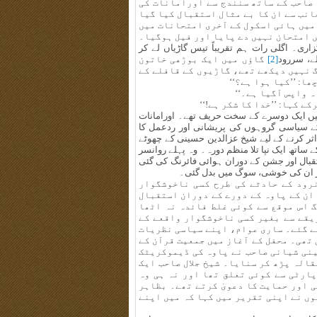
 زادہ صاحب کے ساتھ سنندج سے اورامانات کی
انب سے ان کا بے مثال استقبال کیا گیا
میں ہائی اسکول کے آخری امتحانات میں
ں امتحان نہیں دے پایا اور فیل ہوگیا۔
اری۔ اگلی رات ہم تقریباً تیس گاڑیاں لے کر
ے، سررود
[2]
گاؤں میں ایک بوڑھی خاتون
 نہیں دیکھے تھے، گاڑیوں کے قافلے کے
ا: ’’کیا ہوا ہے؟‘‘
 واپس آگیا ہے۔‘‘
ے کہا: ’’خدا کا شکر ہے!‘‘
میں ایک دوسرے کے سخت حریف تھے۔ اورامانات
 کے سیاسی گروہوں کی پریشانی اور ردعمل کا
 اثر کرنے کے لیے شیخ عزالدین حسینی کے چھوٹے
ے ساتھ ایک نپا تلا منظم دورہ۔ وہ پہلے روانسر
تقبال اور جشن کے دوران ہوائی فائرنگ کی گئی
ر ان کی خوشی، سوگ میں بدل گئی۔
نرود کے حادثے کی طرح کسی ناخوشگوار
ان کے پاوہ کے دورے کے دوران استقبال
 اس موقع سے کوئی غلط فائدہ نہ اٹھا
ریقے سے بغیر کسی ناخوشگوار واقعے کے
لے گئے۔ ساری عوام، اپنے سیاسی نظریات
تھی۔ محفل کے آغاز میں جمعیت قرآن کے
سینی شیانی صاحب نے پاوہ کی ڈیموکریٹک
قالہ پڑھ کر سنایا۔ شیخ جلال صاحب ایک
پارٹی سے کوئی تعلق تھا اور نہ ہی وہ
 اور حمایت کا دعویٰ کرتے تھے۔ بظاہر
وں نے اپنی تقریر میں کہا کہ میں اپنے