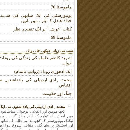
ماموستا 70
یونیورسٹی کی ایک ساتھی کی شہیدہ
حداد عادل کے بارے میں باتیں
کتاب "عرشہ" پر ایک تنقیدی نظر
ماموستا 69
سب سے زیادہ دیکھے جانے والے
شہید کاظم عاملو کی زندگی کی روداد: ب
خواب
ایک ادھوری روداد (روایتِ ناتمام)
محمد ہادی اردبیلی کی یادداشتوں س
اقتباس
جنگ اور حکومت
محمد ہادی اردبیلی کی یادداشتوں سے ایک
کچھ مومن اور انقلابی نوجوان تماشائیو
میں امجدیہ اسٹیڈیم کے اندر پہنچ گئے۔ ہم ب
ٹیکنک یونیورسٹی کے کچھ مذہبی طلبہ کے ساتھ 
اور اسٹینڈز پر بیٹھ گئے۔ مقابلہ شروع ہوا اور
مدد سے ایرانی ٹیم نے بہترین کھیل پیش کر