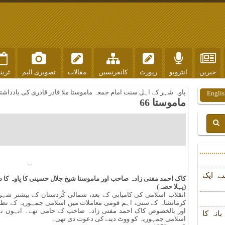
خبریں
انٹرویو
رپورٹ
کانفرنسیں
مقالات
تصویری البم
ٹرین
پاوہ شہر کے اہل سنت امام جمعہ ماموستا ملا قادر قادری کی یادداشت
Englis
ماموستا 66
ے ایک
کاک احمد مفتی زادہ صاحب اور ماموستا شیخ جلال حسینی کا پاوہ کا د
(پہلا حصہ)
انقلاب اسلامی کی کامیابی کے بعد، شمالی کُردستان کے بیشتر شہرو
کرمانشاہ کے سنی، اہم قومی معاملات میں اسلامی جمہوریہ کے نظام 
اور بالخصوص کاک احمد مفتی زادہ صاحب کے حامی تھے۔ انہوں نے 
انہ کا
اسلامی جمہوریہ کو ووٹ دینے کی دعوت دی تھی۔