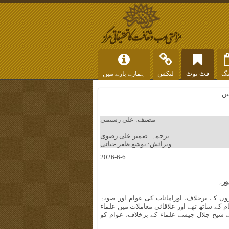
نگ
فٹ نوٹ
لنکس
ہمارے بارے میں
یں
مصنف: علی رستمی
ترجمہ: ضمیر علی رضوی
ویرائش: یوشع ظفر حیاتی
2026-6-6
ورہ
ں کے برخلاف، اورامانات کی عوام اور صوبۂ
کے ساتھ تھے اور علاقائی معاملات میں علماء
شیخ جلال جیسے علماء کے برخلاف، عوام کو