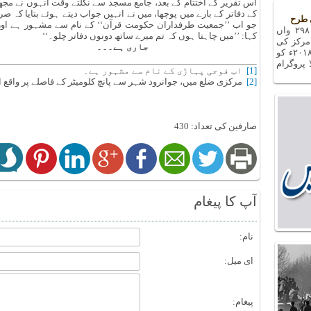
اس تقریر کے اختتام کے بعد، جامع مسجد سے نکلتے وقت انہوں نے مج
کے دفاتر کے بارے میں پوچھا، میں نے انہیں جواب دیتے ہوئے بتایا کہ 
 طرح
جو اب ’’جمعیت طرفداران حکومت قرآن‘‘ کے نام سے مشہور ہے اور د
دفاع مقدس سے متعلق یادوں بھری رات کا ۲۹۸ واں
کہا: ’’میں چاہتا ہوں کہ تم میرے ساتھ دونوں دفاتر چلو۔‘‘
مرکز کی
جاری ہے۔۔۔
کوششوں سے، جمعرات کی شام، ۲۷ دسمبر ۲۰۱۸ء کو
 پروگرام
[1]
اب فوجی پہاڑی کے نام سے مشہور ہے۔
[2]
مرکزی ضلع میں، جوانرود شہر سے پانچ کلومیٹر کے فاصلے پر واقع ا
صارفین کی تعداد: 430
آپ کا پیغام
نام:
ای میل:
پیغام: