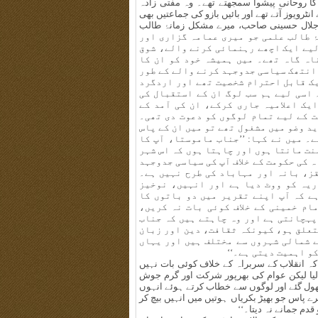
 کا روحانی پیشوا سمجھتے تھے۔ وہ مفتی زادہ
رویوز آتے تھے اور بائیں بازو کی جماعتیں بھی
 جلال حسینی صاحب، میرے مشکل زمانۂ طالب
 تھے اور سن 1976 میں میرے زماںۂ طالب علمی جو میری عمامہ گزاری اور
لیے ایک اچھے رہنمائی کرنے والے، شوق
اہ گاہ تھے۔ میں ہمیشہ خود کو ان کا
 انتھک سیاسی جدوجہد کرنے والے کے طور
ک قابل احترام شخصیت تھے اور اردگرد
۔ اسی لیے ہم سب لوگ ان کے استقبال کی
یک اعلامیہ جاری کرکے، ان کی آمد کے
 کے لیے تمام لوگوں کو دعوت دی تھی۔
د وضو میں مشغول تھے تو میں ان کے پاس
۔ میں نے کہا: ’’جناب ماموستا، آپ کا
منت مانتا ہوں اور چاہتا ہوں کہ اس شہر
 کی حکومت کے خلاف آپ کی سیاسی جدوجہد
قز، بانہ اور مہاباد کی طرح نہیں ہے۔
ریہ کو ووٹ دیا ہے اور انہیں، نوخیز
ے کہ آپ اپنے تقریر میں دو باتوں کا
ام خمینی کے خلاف کوئی بات نہ کریں،
 پہچانتی ہے اور وہ چاہتے ہیں کہ جناب
تعلق ہو، کیونکہ ثقافت، دین اور زبان
 شمالی شہروں سے مختلف ہیں اور یہاں
و اہمیت دیتی ہے۔‘‘
کہ انقلاب کے سربراہ کے خلاف کوئی بات نہیں
م لیا لیکن عوام کی بھرپور شرکت اور گرم جوش
ول گئے اور لوگوں سے خطاب کرتے ہوئے انہوں
میرے پاس جو بھیڑ بکریاں ہوتیں میں انہیں بیچ کر
دم جمانے نہ دیتا۔‘‘