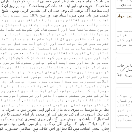
مہاباد کے امام جمعہ شیخ عزالدین حسینی اپنے آپ کو کوملہ پارٹی
دے دی۔
صاحب کے حریف تھے اور اپنے اقدامات کی وضاحت کے لیے ہر روز ان کے انٹ
اپنے مقاصد آگے بڑھنے کی وجہ سے ان کی تشہیر کرتی تھیں۔ شیخ
علمی میں بانہ میں میرے استاد
مد جواد
اجازت نامے پر اختتام پذیر ہوا، کے اواخر میں وہ میرے 
دلانے والے، مددگار اور میرے لیے ایک قابل اطمینان پن
مرہون منت مانتا تھا اور انہیں شاہ کی حکومت کے خلاف ایک
جھے سے
پر دیکھتا تھا۔ بانہ کی عوام کی نظروں میں ماموستا، ای
ا خونی
کے اور کُرد علاقوں میں ان کا ایک خاص مقام و مرتبہ تھا
ور کئی
تقریب میں شریک ہوئے تھے اور ان کی آمد سے قبل ہم نے ا
ے مرتے
خیرمقدم کے ساتھ ساتھ ان کے استقبال کی تقریب میں شرکت
استقبال کی تقریب کے اختتام پذیر ہونے کے بعد جب وہ تجدی
گیا اور میں نے ہمدردی میں کچھ نکات ان کے گوش گزار کیے
مجھ پر حق ہے اور میں اپنے آپ کو آپ کی زحمتوں کا مرہون 
اہر جانے
میں آپ کی عزت بنی رہے۔ جناب عالی دوسروں سے الگ ہیں۔ شاہ
صل کرنے
کو میں بھلا نہیں سکتا، لیکن جان لیجیے کہ پاوہ شہر، س
 پتہ چلا
یہاں تہران اور قم سے بھی زیادہ لوگوں نے اسلامی جمہو
اسلامی جمہوریہ سے بہت امیدیں ہیں۔ میری آپ سے گزارش ہ
خیال رکھیں؛ ایک تو یہ کہ اس تحریک کے سربراہ یعنی ام
دوسرا یہ کہ ہماری عوام، آپ کو ایک عالم دین کے طور پر
عالی کی تقریر بیشتر دینی، اخلاقی اور تربیتی امور سے م
 جس کے
کے اشتراک کے باوجود، پاوہ اور اورامانات، کُردستان کے
ر کہاں
کی اکثر عوام، نسلی اور قومی امور سے زیادہ مذہبی امور ک
 کا قتل
بظاہر ماموستا نے میری بات مان لی اور اپنی تقریر میں نہ صرف یہ 
ور غیر
کی بلکہ انہوں نے ان کی تعریف کی اور متعدد بار امام خمینی کا نا
ارے میں
استقبال کے باعث وہ جوش میں آگئے اور میری دوسری درخواست کو بھ
ہیں اور
نے کہہ دیا: ’’اے پاوہ کے لوگو! اگر آپ کے یہ پہاڑ میرے پاس ہوتے، تو 
سارہ پیسہ اسلحے میں لگا دیتا اور اس علاقے میں اسلامی جمہوریہ کو ق