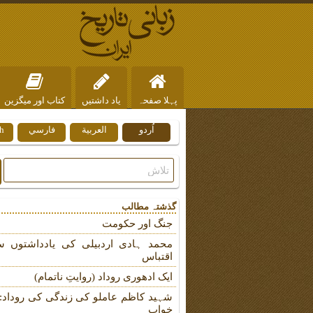
پہلا صفحہ
یاد داشتیں
کتاب اور میگزین
اُردو
العربية
فارسي
h
ہم سے رابطہ
گذشتہ مطالب
جنگ اور حکومت
محمد ہادی اردبیلی کی یادداشتوں س
اقتباس
ایک ادھوری روداد (روایتِ ناتمام)
شہید کاظم عاملو کی زندگی کی روداد: ب
خواب