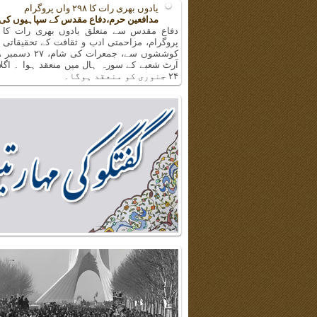
یادوں بھری رات کا ۲۹۸ واں پروگرام
مدافعین حرم،دفاع مقدس کے سپاہیوں کی
پروگرام، مزاحمتی ادب و ثقافت کے تحقیقاتی 
آرٹ شعبے کے سورہ ہال میں منعقد ہوا ۔ اگلا
۲۴ جنوری کو منعقد ہوگا۔