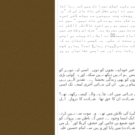
بر ملی، لیکن میرا دل یہی کہہ رہا تھا
میں نے اپنی عقل کی بات مان لی کہ "وہ
 پچھلے چند مہینوں سے بیٹھ گئی تھی،
یے فکر مند ہونے کی بات نہیں۔" میں نے
وں نہیں ہو رہی تھی، حالانکہ ڈاکٹر نے
خدمت میں مصروف ہے۔" صرف اس وقت جب میں
امام خمینیؒ نے ایک رات پہلے ہی اپنی
 سمجھ نہ سکی۔ یہ کیسی داستان ہے کہ
کے منادی (پیام رساں) تھے؟ ہماری کچھ
رکھا ہے، اور جب ایسی نشانیاں ہم پر
بر خوداپنے بچوں کو دوں۔ اسی لیے دوپہر کو
س ہم انہیں دیکھ نہیں سکتے اور یہ کوئی بڑی
وں کو بھی زندگی بخشتا ہے۔ تقدیر الٰہی یہی
نام رہیں۔ ان کی تنہائی آخری لمحے تک اسی
تنہائی میں اتنے چاہنے والے کیسے رکھتے تھے؟
شہادت ان کا حق تھا۔ شہادت کا دروازہ اہل
گی) کی تلاش میں تھے۔ وہ موت سے نہیں ڈرتے
ہ ایک ایسا وجود ہے جس کے باطن سے پروانے کو
خود شمع بن جائیں اور عشق، کربلا اور "ہل من
شہادت) میں پایا اور وہیں سے امام حسین علیہ