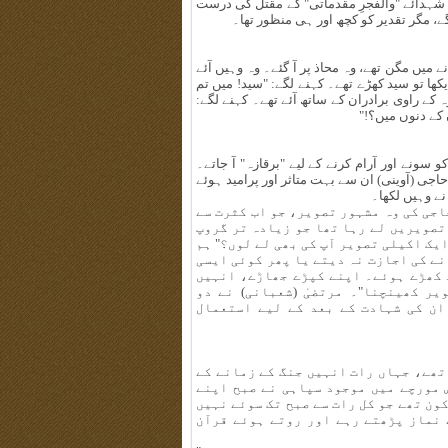
شہدائے "والفجرِ مقدماتی" کے مقتل کی درست
گے، مگر تقدیر کو کچھ اور ہی منظور تھا۔
 میں مگن تھے، وہ محاذ پر آ گئے۔ وہ وہیں آئے
ا تو سید کھڑے تھے۔ کہنے لگے: "سید! میں تم
وہ کے راوی برادران کے ساتھ آئے تھے۔ کہنے لگے:
 کے دنوں میں؟!"
 سونے اور آرام کرنے کے لیے "برقازہ" آ جاتے۔
جی (آوینی) ان سے بہت متاثر اور پرامید ہوئے
نے وہیں لکھا۔
اجی کی وہ مشہور تصویر، جو اب کثرت سے
تصویریں لے رہا تھا جو زیادہ تر گروپ
ایک اکیلی تصویر آپ کی بھی لے لوں؟" ہم
نے کی اجازت نہ دیتے یا پھر کوئی ایسی
 کھڑے ہوئے۔ اپنے کپڑے جھاڑے، انہیں
یر کھینچنا"۔ مرتضیٰ (شعبانی) نے دو
ان کی شہادت کے بعد کے لیے استعمال
 تھے، جہاں رات انہیں جنگ کے زمانے کے
 مورچے میں موجود سپاہی نے صبح اپنے
ون تھے جو کل رات سے صبح تک سوئے نہیں
 نماز پڑھتے رہے اور روتے ہوئے قرآن