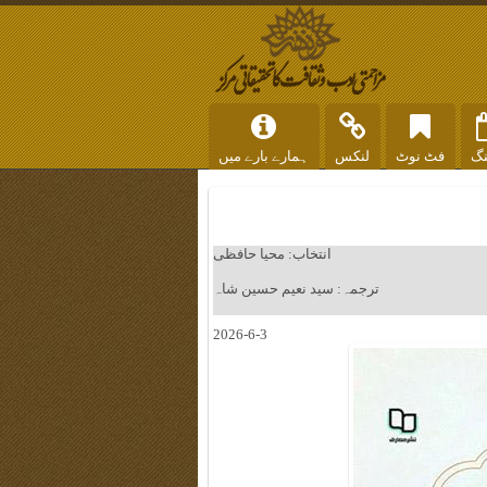
نگ
فٹ نوٹ
لنکس
ہمارے بارے میں
انتخاب: محیا حافظی
ترجمہ: سید نعیم حسین شاہ
2026-6-3