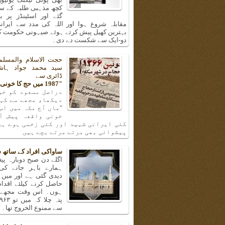
کچھ مذہبی طلبہ کے سا
گئے اور اسٹینڈز پر ب
مقابلہ شروع ہوا اور اللہ کی مدد سے ایرانی
بہترین کھیل پیش کرتے ہوئے صیہونی حکومت کی
دو-ایک سے شکست دے دی۔
حجت الاسلام والمسلم
سید محمد جواد ہا
ڈائری سے
"1987 میں حج کا خونی واقعہ"
دراصل مسعود کو خو
دیکھا، مجھے سے کہن
"ماں آج مکہ میں اس
خونی واقعہ پیش آ
کئی ایرانی شہید اور کئی زخمی ہوے ہی
پیشوائی بھی مرتے مرتے بچے ہیں
ساواکی افراد کے ساتھ 
اگلے دن صبح دوبارہ پیغا
ہمارے باہر جانے کی
دیدی گئی ہے اور میں 
حاصل کرنے کیلئے اقدا
ہوں۔ اس وقت مجھے و
سے ممنوع الخروج تھا۔