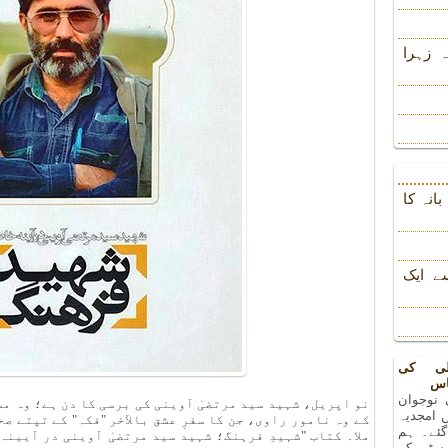
 زہرا
انہ کا
ے ایک
لی کی
اس
 نوجوان
نو اپریل، شہید سید مرتضیٰ آوینی کی برسی کا دن ہے؛ وہ م
 امجدیہ
کے وہ نامور راوی، جن کا سفرِ عشق بالآخر "فکہ" کے تپتے ص
 گئے۔ ہم
ملا۔ کتاب "شہیدِ فرہنگ؛ شہید سید مرتضیٰ آوینی در آیین
رسٹی کے