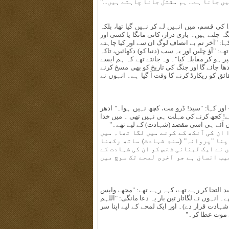
 جانا ہے... ہم مقتل جانا چاہتے ہیں..."
کی قسم، میں انہیں لے کر نہیں گیا تھا، بلکہ
گہ چلتے ہیں۔ بازی دراز، کانی مانگا یا کسی اور
ہا: "آخر تم بے انصاف لوگ ان سے اور کیا چاہتے
ے: "آؤ چلیں اور یہ سب (دنیا کو) دکھائیں، تاکہ
 ہو کر مقابلہ کیا"۔ وہ جانتے تھے کہ ہم ایسے
 جائے گا اور جنگ کی تاریخ کو بھی مسخ کرنے
ق کو ریکارڈ کرنے کا وقت آ گیا ہے۔ انہوں نے
ور کہا: "سید! ڈرو مت، کچھ نہیں ہوا۔" ادھر
تھے! کچھ کرنے کی مہلت ہی نہیں تھی ۔ میں خدا
اں آئے ہی اسی مقصد (شہادت) کے لیے تھے۔"
 ان کی آنکھ کے کونے میں لگا تھا۔ میں
نا "پروانہ" (سندِ شہادت) ساتھ رکھنا
 نے ایک لبنانی شخص کو ان کی شہادت کے
یب انسان ہے جو آخری لمحے تک سوچ میں
د التجا کر رہے تھے، کہہ رہے تھے: "مجھے واپس
۔ انہوں نے لگاتار تین بار یہ دعا مانگی: "اللہم
ہادت قرار دے)۔ اور ایک لمحے کے لیے اپنا سر
ی موت عطا کر۔"