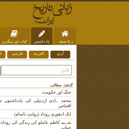
پہلا صفحہ
یاد داشتیں
کتاب اور میگزین
اُردو
العربية
فارسي
h
ہم سے رابطہ
گذشتہ مطالب
جنگ اور حکومت
محمد ہادی اردبیلی کی یادداشتوں س
اقتباس
ایک ادھوری روداد (روایتِ ناتمام)
شہید کاظم عاملو کی زندگی کی روداد: ب
خواب