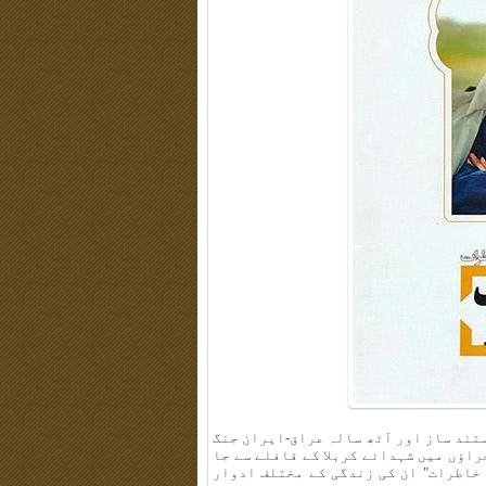
ستند ساز اور آٹھ سالہ عراق-ایران جنگ
حراؤں میں شہدائے کربلا کے قافلے سے جا
ہ خاطرات" ان کی زندگی کے مختلف ادوار