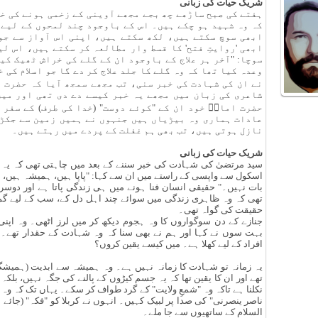
شریک حیات کی زبانی
ہفتے کی صبح ساڑھے چھ بجے مجھے آوینی کے زخمی ہونے کی خ
کہ وہ شہید ہو چکے ہیں۔ اس کے باوجود چند لمحوں کے لیے 
ابھی سوچ سکتے ہیں، لکھ سکتے ہیں، اپنی اس آواز سے جو
ابھی 'روایتِ فتح' کا قسط وار مطالعہ کر سکتے ہیں، اس ل
سوچا: "آخر ہر علاج کے باوجود ان کے گلے کی خراش ٹھیک کی
وعدہ کیا تھا کہ وہ گلے کا جلد علاج کر دے گا جو اسلام کی 
نے ان کی شہادت کی خبر سنی، تب مجھے سمجھ آیا کہ حضرت 
شاعری کی زبان میں مجھے یہ خبر کیسے دے دی تھی اور میں
حضرت امامؒ خود ان کے "کوئے دوست" (خدا کی طرف) کے سفر 
عادات ہماری وہ بیڑیاں ہیں جنہوں نے ہمیں زمین سے جکڑ 
نازل ہوتی ہیں، تب بھی ہم غفلت کے پردے میں رہتے ہیں۔
شریک حیات کی زبانی
سید مرتضیٰ کی شہادت کی خبر سننے کے بعد میں چاہتی تھی کہ یہ خ
اسکول سے واپسی کے راستے میں ان سے کہا: "پاپا ہیں، ہمیشہ ہیں، ب
بات نہیں۔" حقیقی انسان فنا ہونے میں ہی زندگی پاتا ہے اور دوسر
تھی کہ وہ ظاہری زندگی میں سوائے چند اہل دل کے، سب کے لیے گم
حقیقت کی گواہ تھی۔
جنازے کے دن سوگواروں کا وہ ہجوم دیکھ کر میں لرز اٹھی۔ وہ اپنی 
بہت سوں نے کہا اور ہم نے بھی سنا کہ وہ شہادت کے حقدار تھے۔ 
افراد کے لیے کھلا ہے۔ میں کیسے یقین کروں؟
یہ زمانہ تو شہادت کا زمانہ نہیں ہے۔ وہ ہمیشہ سے ابدیت (ہمیش
تھے اور ان کا یقین تھا کہ یہ جسم کیڑوں کے پالنے کی جگہ نہیں، بلک
نکلنا ہے تاکہ وہ "شمعِ ولایت" کے گرد طواف کر سکے۔ یہاں تک کہ وہ 
ناصر ینصرنی" کی صدا پر لبیک کہیں۔ انہوں نے کربلا کو "فکہ" (جائے 
السلام کے ساتھیوں سے جا ملے۔