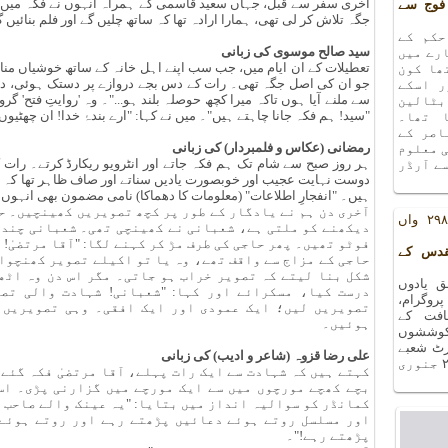
آخری سفر سے قبل، جہاں سعید قاسمی کے ہمراہ انہوں نے فکہ میں 
فوج سے
جگہ تلاش کر لی تھی، ہمارا ارادہ تھا کہ ساتھ چلیں گے اور فلم بنائیں 
حکم کے
سید صالح موسوی کی زبانی
رے میں
تعطیلات کے ان ایام میں، جب سب اپنے اہل خانہ کے ساتھ خوشیاں منانے
ھا کون
جو ان کی اصل جگہ تھی۔ رات کے دس بجے دروازے پر دستک ہوئی، دیکھ
ر اسکے
سے ملنے آیا ہوں تاکہ میرا کچھ حوصلہ بلند ہو..."۔ وہ 'روایتِ فتح' گر
بٹالین
"سید! ہم فکہ جانا چاہتے ہیں"۔ میں نے کہا: "ارے بندۂ خدا! ان چھٹیوں
 تھا۔
اصر کے
رمضانی (عکاس و فلمبردار) کی زبانی
ی معلوم
ہر روز صبح سے شام تک ہم فکہ جاتے اور انٹرویو ریکارڈ کرتے۔ رات کو
ے آرڈر
دوست نہایت عجیب اور خوبصورت یادیں سناتے اور صاف ظاہر تھا کہ حا
ہیں۔ "انفجارِ اطلاعات" (معلومات کا دھماکا) نامی مضمون بھی انہوں 
آخری دن ہم نے یادگار کے طور پر کچھ تصویریں کھینچیں۔ ح
یادوں بھری رات کا ۲۹۸ واں
دیکھنے کو ملتی ہے، شعبانی نے کھینچی تھی۔ شعبانی چند 
فوٹو تھیں۔ پھر حاجی کی طرف مڑ کر کہنے لگا: "آقا مرتضیٰ! 
قدس کے
حاجی کے مزاج سے واقف تھے، وہ یا تو اکیلے تصویر کھنچوا
شکل بنا لیتے کہ تصویر خراب ہو جاتی۔ مگر اس دن وہ اٹھ
 یادوں
درست کیا، مسکرائے اور کہا: "شعبانی! شہادت والی تصو
ا ۲۹۸ واں پروگرام،
تصویریں لیں؛ ایک عمودی اور ایک افقی۔ وہی تصویریں 
افت کے
ہوئیں۔
کوششوں
۲۷ دسمبر ۲۰۱۸ء کو آرٹ شعبے
علی رضا قزوہ (شاعر و ادیب) کی زبانی
کے سورہ ہال میں منعقد ہوا ۔ اگلا پروگرام ۲۴ جنوری
کہتے ہیں کہ شہادت سے ایک رات پہلے، آقا مرتضیٰ فکہ گئے
بچے کھچے مورچوں میں سے ایک مورچے میں گزارنی پڑی۔ اس
کمانڈر کو سوالیہ انداز میں بتایا: "یہ عینک والے صاحب ک
اور مسلسل روتے ہوئے دعائیں پڑھتے رہے اور روتے ہوئے
پڑھتے رہے!"۔