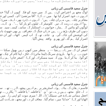
آقا مرتضیٰ مسلسل کہے جا رہے تھے: "ہمیں جوانوں کے مقتل میں
جنرل سعید قاسمی کی زبانی
لوگ مجھ پر اعتراض کرتے ہیں کہ میں سید کو فکہ کیوں لے گیا؟ خدا 
انہوں نے خود اصرار کیا تھا۔ میں نے کہا: "آقا مرتضیٰ! آئیے کسی اور ج
مقام پر چلتے ہیں، مہران چلتے ہیں"۔ انہوں نے (درد بھرے لہجے میں) ک
ہو؟ انہوں نے ریت کے تیرہ کلومیٹر کے ٹیلوں کو پار کیا ہے"۔ وہ کہتے تھ
لوگوں کو بتائیں کہ ہمارے جوانوں نے استکبار کے سامنے کیسے سینہ سپر
دنوں کی طرف بڑھ رہے ہیں جہاں جنگ کے جغرافیے پر بھی جھوٹ باندھا
کی کوشش کی جائے گی۔ وہ جانتے تھے کہ اب کیمرہ اٹھانے اور ان حقائ
اصرار کیا، ہم گئے اور پھر وہ واقعہ پیش آگیا۔
جنرل سعید قاسمی کی زبانی
اصغر ان کے سرہانے پہنچا — یہ منظر میں کبھی نہیں بھول سکتا — ا
خون بہہ رہا تھا۔ بارودی سرنگ (لینڈ مائن) کے ٹکڑے اپنا کام کر چکے 
کو گواہ بنا کر کہتا ہوں کہ سید مسکرائے اور کہا: "اصغر جان! ہم یہ
آقا سعید یزدان پرست کا بھی یہی حال تھا۔ بم کا ایک ٹکڑا
اسے نکالنے لگا تو کہنے لگے: "اسے رہنے دو۔" وہ وہاں اپ
چاہتے تھے۔ وہ بھی اچانک موت کا شکار نہیں ہوئے تھے۔ میں
وقت کی تصویریں دکھائیں، تو وہ کہنے لگا کہ یہ کیسا عج
ڈوبا ہوا ہے، غور و فکر کر رہا ہے۔
جنرل سعید قاسمی کی زبانی
قاسم دہقان کے بنائے ہوئے اسٹریچر پر ہم انہیں پیچھے لا رہے تھے۔ سی
نہ لے جاؤ۔ مجھے یہیں رہنے دو۔" وہ "یا فاطمہ! یا فاطمہ!" پکار رہے تھے
اجعل مماتی شہادة فی سبیلک" (اے اللہ! میری موت کو اپنی راہ میں ش
اٹھایا اور کہا: "خدایا! میرے تمام گناہ معاف کر دے اور مجھے شہادت ک