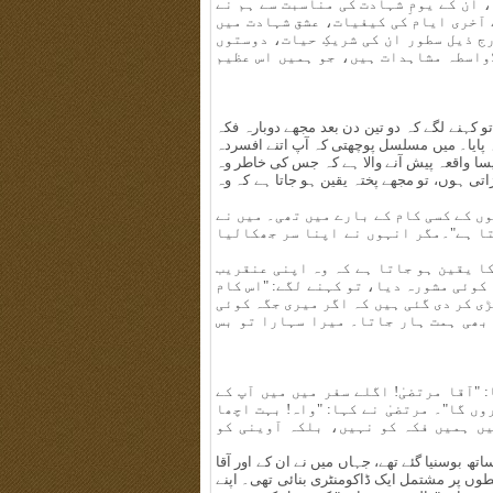
ان کے یومِ شہادت کی مناسبت سے ہم نے
 آخری ایام کی کیفیات، عشق شہادت میں
ج ذیل سطور ان کی شریکِ حیات، دوستوں
اواسطہ مشاہدات ہیں، جو ہمیں اس عظیم
و کہنے لگے کہ دو تین دن بعد مجھے دوبارہ فکہ
دہ پایا۔ میں مسلسل پوچھتی کہ آپ اتنے افسردہ
یسا واقعہ پیش آنے والا ہے کہ جس کی خاطر وہ
تی ہوں، تو مجھے پختہ یقین ہو جاتا ہے کہ وہ
ں کے کسی کام کے بارے میں تھی۔ میں نے
تا ہے"۔مگر انہوں نے اپنا سر جھکالیا
کا یقین ہو جاتا ہے کہ وہ اپنی عنقریب
کوئی مشورہ دیا، تو کہنے لگے: "اس کام
ی کر دی گئی ہیں کہ اگر میری جگہ کوئی
بھی ہمت ہار جاتا۔ میرا سہارا تو بس
 "آقا مرتضیٰ! اگلے سفر میں میں آپ کے
ں گا"۔ مرتضیٰ نے کہا: "واہ! بہت اچھا
یں ہمیں فکہ کو نہیں، بلکہ آوینی کو
ھ بوسنیا گئے تھے، جہاں میں نے ان کے اور آقا
وں پر مشتمل ایک ڈاکومنٹری بنائی تھی۔ اپنے