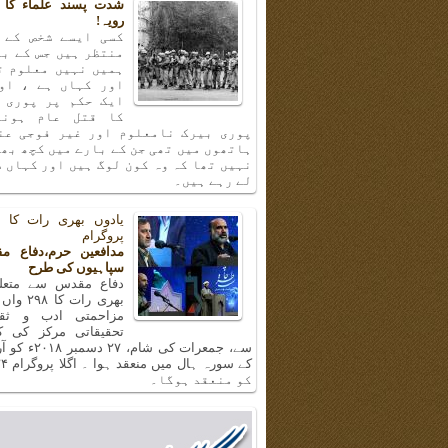
شدت پسند علماء کا 
رویہ!
کسی ایسے شخص کے 
منتظر ہیں جس کے با
ہمیں نہیں معلوم ت
اور کہاں ہے ، او
ایک حکم پر پوری 
کا قتل عام ہونا
پوری بیرک نامعلوم اور غیر فوجی عن
ہاتھوں میں تھی جن کے بارے میں کچھ بھ
نہیں تھا کہ وہ کون لوگ ہیں اور کہاں س
لے رہے ہیں۔
پروگرام
مدافعین حرم،دفاع م
سپاہیوں کی طرح
دفاع مقدس سے متعلق
بھری رات ک
مزاحمتی ادب و ثق
تحقیقاتی مرکز کی 
سے، جمعرات کی شام، 
کو منعقد ہوگا۔