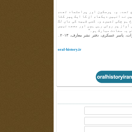
ع تھے۔ وہ پرسکون اور پراعتماد تھے،
یں نے انہیں دیکھا، ان کا ایک پیر کٹا
 ہو چکی تھیں، وہ کسی شہید کی ماں لگ
ی آواز پر روتی رہی ہوں اور مجھے نہیں
کو یہ سعادت مبارک ہو۔"
ماخذ: کتاب 'شہیدِ فرہنگ؛ شہید سید مرتضیٰ آوینی در آیینہ خاطرات، یاسر عسکری، دفتر نشر معارف، ۲۰۱۳۔
oral-history.ir