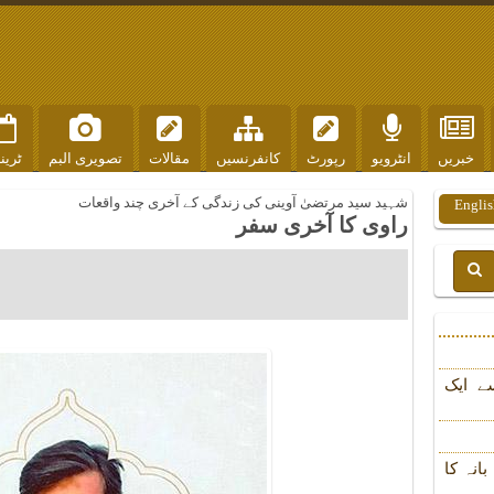
خبریں
انٹرویو
رپورٹ
کانفرنسیں
مقالات
تصویری البم
ٹرین
شہید سید مرتضیٰ آوینی کی زندگی کے آخری چند واقعات
Englis
راوی کا آخری سفر
ے ایک
انہ کا