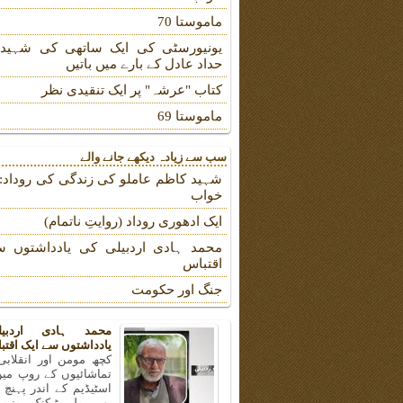
ماموستا 70
یونیورسٹی کی ایک ساتھی کی شہیدہ
حداد عادل کے بارے میں باتیں
کتاب "عرشہ" پر ایک تنقیدی نظر
ماموستا 69
سب سے زیادہ دیکھے جانے والے
شہید کاظم عاملو کی زندگی کی روداد: ب
خواب
ایک ادھوری روداد (روایتِ ناتمام)
محمد ہادی اردبیلی کی یادداشتوں س
اقتباس
جنگ اور حکومت
محمد ہادی اردبی
یادداشتوں سے ایک اقتب
کچھ مومن اور انقلابی
تماشائیوں کے روپ میں
اسٹیڈیم کے اندر پہنچ
بھی پولی ٹیکنک یونیو