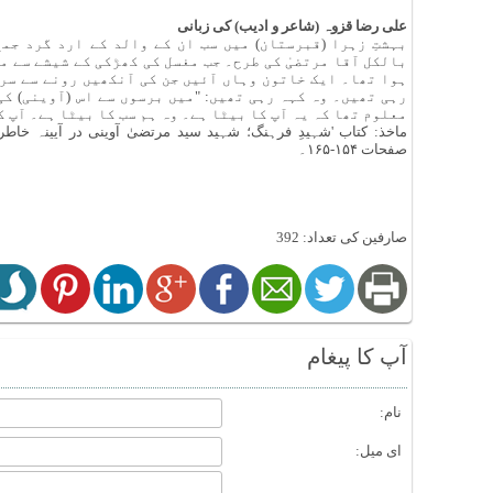
علی رضا قزوہ (شاعر و ادیب) کی زبانی
بہشتِ زہرا (قبرستان) میں سب ان کے والد کے ارد گرد جم
بالکل آقا مرتضیٰ کی طرح۔ جب مغسل کی کھڑکی کے شیشے سے م
ہوا تھا۔ ایک خاتون وہاں آئیں جن کی آنکھیں رونے سے سرخ
رہی تھیں۔ وہ کہہ رہی تھیں: "میں برسوں سے اس (آوینی) ک
معلوم تھا کہ یہ آپ کا بیٹا ہے۔ وہ ہم سب کا بیٹا ہے۔ آپ 
صفحات ۱۵۴-۱۶۵۔
صارفین کی تعداد: 392
آپ کا پیغام
نام:
ای میل: