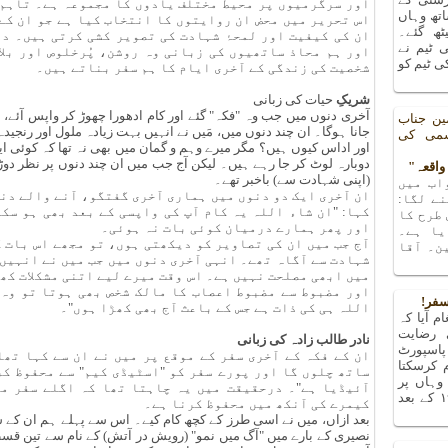
اور سرگرمیوں پر محیط مختلف یادوں کا مجموعہ ہے۔ تاہم، 
تھ وہاں
اس تحریر میں محض ان روایتوں کا انتخاب کیا ہے جو ان کے
یٹھ گئے۔
ان کی کیفیت اور لمحۂ شہادت کی تصویر کشی کرتی ہیں۔ در
 ٹیم نے
اور ہم محاذ ساتھیوں کی زبانی وہ روشن، پُرخلوص اور بل
 ٹیم کو
شخصیت کی زندگی کے آخری ایام کا ہم سفر بناتے ہیں۔
شریکِ
حیات کی زبانی
آخری دنوں میں جب وہ "فکہ" گئے اور کام ادھورا چھوڑ کر واپس آئے، ت
ین جناب
جانا ہوگا۔ ان چند دنوں میں، مَیں نے انہیں بہت زیادہ ملول اور رنجی
شمی کی
اور اداس کیوں ہیں؟ مگر میرے وہم و گمان میں بھی نہ تھا کہ کوئی ا
دوبارہ لوٹ کر جا رہے ہیں۔ لیکن آج جب میں ان چند دنوں پر نظر دوڑا
(اپنی شہادت سے) باخبر تھے۔
اب میں
ان آخری ایک دو دنوں میں ہماری آخری گفتگو، آنے والے دنو
ے لگا:
کہا: "ان شاء اللہ یہ کام آپ کی واپسی کے بعد بھی ہو سک
 طرح کا
اور پھر ہمارے درمیان کوئی بات نہ ہوئی۔
یا ہے۔
آج جب میں ان کی تصاویر کو دیکھتی ہوں، تو مجھے اس بات 
ن۔ آقا
شہادت سے آگاہ تھے۔ انہی آخری دنوں میں جب میں نے انہیں 
میں ابھی مصلحت نہیں ہے۔ اس وقت میرے لیے اتنی مشکلات کھڑ
اور مضبوط سے مضبوط اعصاب کا مالک شخص بھی ہوتا تو وہ 
سفر!
اللہ ہی کی ذات ہے جس کے باعث آج بھی کھڑا ہوں"۔
م آیا کہ
 رضایت
نادر طالب زادہ کی زبانی
پاسپورٹ
ان کے فکہ کے آخری سفر کے موقع پر میں نے ان سے کہا تھا:
م کرسکتا
ساتھ چلوں گا اور پورے سفر کو "اسٹیڈی کیم" سے محفوظ کرو
ہاں پر
آئیڈیا ہے"۔ درحقیقت میں یہ چاہتا تھا کہ اگلے سفر م
پتہ چلا کہ میں تو ۱۹۶۳ کے بعد
کیمرے کی آنکھ میں محفوظ کرنا ہے۔
بعد ازاں، میں نے اسی طرز کے کچھ کام کیے۔ اس سے پہلے ہم ان کے سات
نصیری کے بارے میں "آگ میں نمو" (رویش در آتش) کے نام سے تین قسط