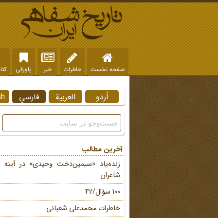
صفحه نخست
خاطرات
خبر
پاورقی
کتا
اُردو
العربية
فارسي
sh
آخرین مطالب
زنده‌یاد «سیمین‌دخت وحیدی» در آینه 
شاعران
100 سؤال/42
خاطرات محمد‌علی شعبانی