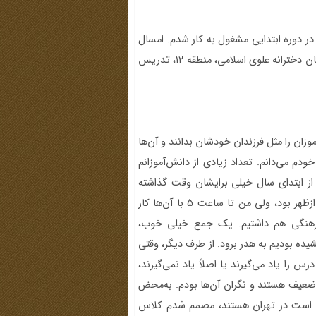
قریباً از ۱۳۸۶ در مناطق مختلف تهران تدریس کرده‌ام و از ۱۳۹۴ در دوره ابتدایی مشغول به کار شدم. امسال
(زمان مصاحبه؛ اردیبهشت 1405) در پایه‌های پنجم و ششم دبستان دخترانه علوی ‌اسلامی، منطقه ۱۲، تدریس
وزان را مثل فرزندان خودشان بدانند و آن‌ها
ودم می‌دانم. تعداد زیادی از دانش‌آموزانم
ز ابتدای سال خیلی برایشان وقت گذاشته
بودم. با اینکه قبل از جنگ، ساعت تعطیلی مدرسه ساعت 1 بعدازظهر بود، ولی من تا ساعت 5 با آن‌ها کار
فرهنگی هم داشتیم. یک جمع خیلی خوب،
یده بودیم به هدر برود. از طرف دیگر، وقتی
 را یاد می‌گیرند یا اصلاً یاد نمی‌گیرند،
 ضعیف هستند و نگران آن‌ها بودم. به‌محض
ف است در تهران هستند، مصمم شدم کلاس