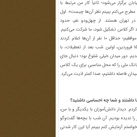
ن برگزار می‌شود؛ ثانیاً کار من مرتبط با
 مطرح می‌کنم ببینم نظر آن‌ها چیست». اول
 در تهران هستند. از چهل‌ودو نفر، حدود
ند اگر کلاس تشکیل شود، ما شرکت می‌کنیم.
بعد با مادرها مطرح کردم و نظرشان را پرسیدم. مادرها گفتند موافقیم؛ حداقل 10 نفر از آن‌ها اعلام کردند
فرزندانشان در کلاس‌های حضوری در خیابان شرکت می‌کنند. ۱۵ فروردین، اولین شب بعد از تعطیلات، با
دیم. دور میدان خیلی شلوغ بود؛ دنبال جای
انک ملی را که محل مناسبی برای یک کلاس
یدان فاصله داشتیم، صدا کمتر اذیت می‌کرد.
 داشتند و شما چه احساسی داشتید؟
دم. دیدار دانش‌آموزان با یکدیگر و با من،
. حدود 40 روز بود که همدیگر را ندیده بودیم. آن شب با بچه‌ها گفت‌وگو
واستم آزمایش کنم ببینم آیا این کار شدنی