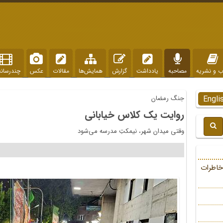
ب و نشریه
مصاحبه
یادداشت
گزارش
همایش‌ها
مقالات
عکس
چندرسانه
Engli
جنگ رمضان
روایت یک کلاس خیابانی
وقتی میدان شهر، نیمکتِ مدرسه می‌شود
خاطرات