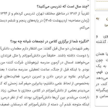
*چند سال است که تدریس می‌کنید؟
ت
ن به
ی
می‌کنم.
وی و
*انگیزه شما از برگزاری کلاس در تجمعات شبانه چه بود؟
ه گذشته
رهبر شهیدمان دو سال قبل گفتند: من انتظار دارم معلمان، دانش‌آم
ا همان
را دوست داشته باشند. حقیقتاً من دانش‌آموزانم را مثل فرزندان خ
ت چون
می‌خواهند امسال در آزمون مدرسه تیزهوشان شرکت کنند؛ من ا
 به یک
ن فهم،
می‌کردم. علاوه بر درس دادن و تمرین درسی، فعالیت‌های 
می‌دهد
به‌خصوص از لحاظ علمی داشتیم؛ بنابراین حیفم ‌آمد زحمتی که کش
کند، در
گیرانه
می‌دیدم بعضی از دانش‌آموزانم در کلاس مجازی با سختی زیاد درس
احساس و
ناراحت می‌شدم. بین آن‌ها دانش‌آموزانی بودند که از نظر درسی
اینکه متوجه شدم آن دسته از دانش‌آموزانم که درسشان ضعی