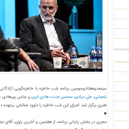
سیصدوهفتادوسومین برنامه شب خاطره با خاطره‌گویی آزادگان
شعبانی
،
علی مرادی
،
محسن جنت
،
هادی ایزی
هنری برگزار شد. اجرای این شب خاطره را داوود صالحی برعهده د
■
مجری در بخش پایانی برنامه، از هفتمین و آخرین راوی، آقای عب