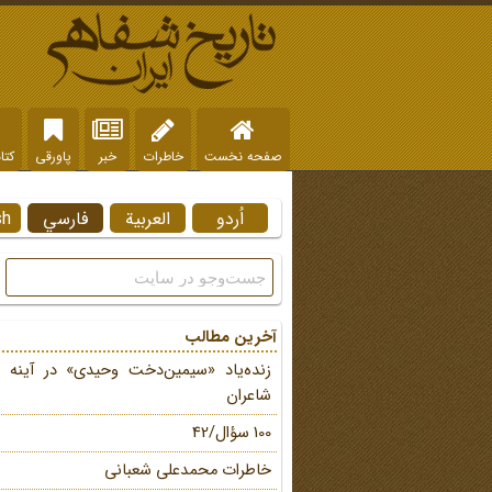
صفحه نخست
خاطرات
خبر
پاورقی
کتا
اُردو
العربية
فارسي
sh
آخرین مطالب
زنده‌یاد «سیمین‌دخت وحیدی» در آینه 
شاعران
100 سؤال/42
خاطرات محمد‌علی شعبانی