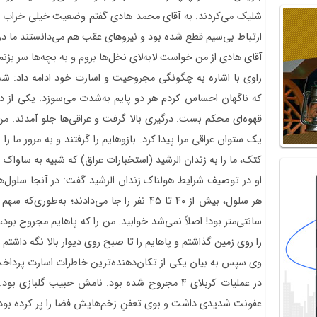
شلیک می‌کردند. به آقای محمد هادی گفتم وضعیت خیلی خراب ا
ارتباط بی‌سیم قطع شده بود و نیروهای عقب هم می‌دانستند ما در م
آقای هادی از من خواست لابه‌لای نخل‌ها بروم و به بچه‌ها سر بزن
راوی با اشاره به چگونگی مجروحیت و اسارت خود ادامه داد: شب‌
که ناگهان احساس کردم هر دو پایم به‌شدت می‌سوزد. یکی از دوست
قهوه‌ای محکم بست. درگیری بالا گرفت و عراقی‌ها جلو آمدند. من
یک ستوان عراقی مرا پیدا کرد. بازوهایم را گرفتند و به مرور ما ر
کتک، ما را به زندان الرشید (استخبارات عراق) که شبیه به ساواک ب
سانتی‌متر بود! اصلاً نمی‌شد خوابید. من را که پاهایم مجروح بود،
را روی زمین گذاشتم و پاهایم را تا صبح روی دیوار بالا نگه داشتم
وی سپس به بیان یکی از تکان‌دهنده‌ترین خاطرات اسارت پرداخت و
در عملیات کربلای ۴ مجروح شده بود. نامش حبیب گلباز
عفونت شدیدی داشت و بوی تعفنِ زخم‌هایش فضا را پر کرده بود. ا