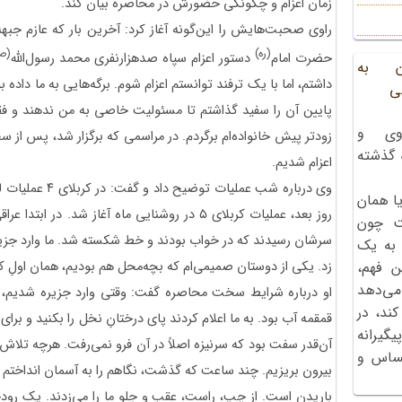
زمان اعزام و چگونگی حضورش در محاصره بیان کند.
(ره)
(ص
حضرت امام
دستور اعزام سپاه صدهزارنفری محمد رسول‌الله
ن به
داشتم، اما با یک ترفند توانستم اعزام شوم. برگه‌هایی به ما داده بو
ی
پایین آن را سفید گذاشتم تا مسئولیت خاصی به من ندهند و فق
وی و
زودتر پیش خانواده‌ام برگردم. در مراسمی که برگزار شد، پس از سخ
ه گذشته
اعزام شدیم.
ا همان
روز بعد، عملیات کربلای ۵ در روشنایی ماه آغاز شد. 
ت چون
سرشان رسیدند که در خواب بودند و خط شکسته شد. ما وارد جزی
 به یک
زد. یکی از دوستان صمیمی‌ام که بچه‌محل هم بودیم، همان اولِ ک
ن فهم،
می‌دهد
او درباره شرایط سخت محاصره گفت: وقتی وارد جزیره شدیم، ت
کند، در
قمقمه آب بود. به ما اعلام کردند پای درختانِ نخل را بکنید و برای
گیرانه
آن‌قدر سفت بود که سرنیزه اصلاً در آن فرو نمی‌رفت. هرچه تلاش 
احساس و
بیرون بریزیم. چند ساعت که گذشت، نگاهم را به آسمان انداختم و 
باریدن است. از چپ، راست، عقب و جلو ما را می‌زدند. یک رودخا