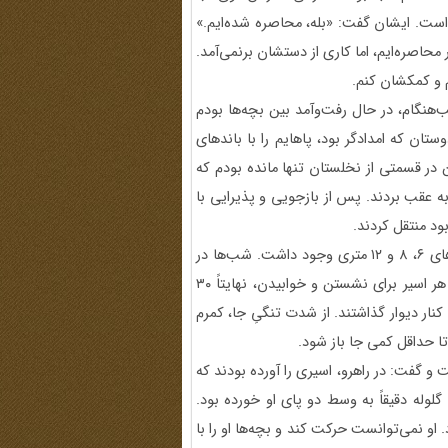
ست. ایشان گفت: «بله، محاصره شده‌ایم.»
حاصره‌ایم، اما کاری از دستشان برنمی‌آمد.
م و کمکشان کنم.
هنگام، در حال رفت‌وآمد بین بچه‌ها بودم
ان که امدادگر بود، پاهایم را با باندهای
 در قسمتی از نخلستان تنها مانده بودم که
ا به عقب بردند. پس از بازجویی و پذیرایی با
ود منتقل کردند.
او در توصیف شرایط هولناک زندان الرشید گفت: در آنجا سلول‌های ۶، ۸ و ۱۲ متری وجود داشت. شب‌ها در
هر سلول، بیش از ۴۰ تا ۴۵ نفر را جا می‌دادند؛ به‌طوری‌که سهم هر اسیر برای نشستن و خوابیدن، نهایتاً ۳۰
 کنار دیوار گذاشتند. از شدت تنگیِ جا، کمرم
 تا حداقل کمی جا باز شود.
 گفت: در راهرو، اسیری را آورده بودند که
ی بود. گلوله دقیقاً به وسط دو پای او خورده بود.
و نمی‌توانست حرکت کند و بچه‌ها او را با