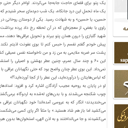
یک پتو برای قضای حاجت جابه‌جا می‌کردند. اواخر دیگر حتی ج
یک ماه تحملِ این دردِ جانکاه، یک شب دم‌دمای سحر شنیدم که سه
حسین، یا حسین» و به شهادت رسید. یکی از دوستان روحانی در 
راوی با بغض، از معجزه‌ای که در آن لحظه رخ داد پرده برداشت و
شهید گلبازی را درون همان پتو ببرند و تحویل عراقی‌ها دهند، م
پیش خودم گفتم نفسم را حبس کنم تا بوی عفونت اذیتم نکند. ا
پشت سر ضربه ملایمی به من زد و من ناخواسته نفس عمیقی کشی
این ۶۰ و چند سال عمرم، چنین عطر بهشتی و اصیلی را است
نمی‌داد. این بوی عطر چنان واضح بود که حتی نگهبانان عراقی 
که لباس‌هایتان را درآورده‌اید، این عطر را از کجا آورده‌اید؟!»
او در پایان به روحیه عجیب آزادگان اشاره کرد و افزود: امدادها
چوب شکنجه می‌شدند و با بدن‌های له‌شده به اردوگاه برمی‌گشتند
می‌خندیدند؛ انگار که به عروسی آمده‌اند! خود نگهبانان عراقی می
می‌کشید اما باز هم شاد هستید.» یا مثلاً اگر پای کسی می‌شکست
می‌کشیدند و جا می‌انداختند و به اذن الهی، استخوان‌ها بدون هی