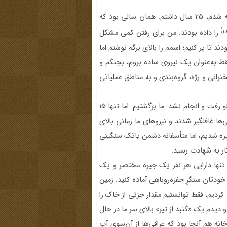
راوی صحبت‌هایش را این‌گونه آغاز کرد: آخرین بار که عازم جبهه شدم، ۲۵ سال داشتم. همان سالی بود که
)
را داده بودند. من برای رفتن کمی مشکل
دند تا پر کنیم؛ اسمم را بالای برگه نوشتم اما
ط به‌عنوان یک نیروی ساده بروم، بجنگم و
نرانی و رژه، گروه‌بندی و به مناطق عملیاتی
وی درباره شب عملیات توضیح داد و گفت: در کربلای ۴ عملیات لو رفت و انجام نشد. ما برگشتیم. اما تنها ۱۵
در ابتدا عراقی‌ها غافلگیر شدند و نیروهای ما زمانی بالای
ره شدیم، اما متأسفانه دشمن پاتک سنگینی
ار به شهادت رسید.
نها دارایی هر نفر یک جیره مختصر و یک
 خودتان سنگرِ حفره‌روباهی آماده کنید. زمین
کردیم، فقط توانستیم مقدار جزئی از خاک را
دیدم یک «گنبد از تیر» بالای سر ما در حال
نه هم آنجا بود که عراقی‌ها از آن‌سوی آب