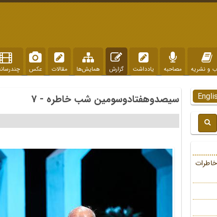
ب و نشریه
مصاحبه
یادداشت
گزارش
همایش‌ها
مقالات
عکس
چندرسانه
Engli
سیصدوهفتادوسومین شب خاطره - 7
خاطرات