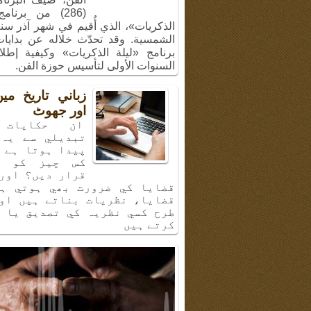
(286) من برنام
الشمسية. وقد تحدّث خلاله عن بدايا
برنامج «ليلة الذكريات» وكيفية إطل
السنوات الأولى لتأسيس حوزة الفن.
زباني تاريخ م
اور جھوٹ
ان حكايات 
تبديلي سے يہ 
پيدا ہوتا ہے 
كس چيز كو ب
قرار ديں؟ اور
قضايا كي ضرورت بھي ہوتي ہي
قضايا، نظريات بناتے ہيں او
طرح كسي نظريہ كي تصديق يا 
كرتے ہيں