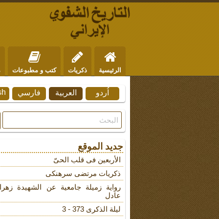
الرئيسية
ذكريات
كتب و مطبوعات
م
sh
اُردو
العربية
فارسي
من نحن
للتواصل
جديد الموقع
الأربعین فی قلب الحیّ
ذکریات مرتضى سرهنکی
روایة زمیلة جامعیة عن الشهیدة زهرا
عادل
لیلة الذکرى 373 - 3