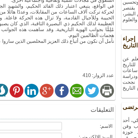
الشفوي في مجالات علمية وثقافية واجتماعية أخرى.
 وتحسين
في الواقع، ينبغي اعتبار ذلك القائد الحكيم، والشهيد ال
 يقتصر
لحركة تركت آلاف الساعات من المقابلات، وعددًا هائلًا من ا
البشر،
الحبيبة وللأجيال القادمة، ولا تزال هذه الحركة فاعلة. 
والعلوم
العظيمة لذلك الحكيم ذي البصيرة الثاقبة، الذي كان يصبو
مُلِمًّا بجوانب الهوية التاريخية. وقد ساهمت هذه الجوا
هجمات الظالمين اليوم.
راء
نأمل أن نكون من أتباع ذلك العزيز المخلصين الذين ساروا 
تاريخ
علم عن
لتاريخ
ساعات
عدد الزوار: 410
ودراسة
، نجحت
التاريخ
تضى
التعليقات
ي، أحد
ب وفن
الاسم:
ـ حوزة
البريد الإلكتروني:
مج رقم