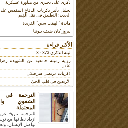
ذکری علی تحیری من مناورة عسکریة
تحلیل تأثیر ذکریات الدفاع المقدس على
الجدید: التطبیق فی نقل القِیَم
مائدة "الهفت سین" الفریدة
نیروز کان ضیف بیوتنا
الأكثر قراءة
لیلة الذکرى 373 - 3
روایة زمیلة جامعیة عن الشهیدة زهرا
عادل
ذکریات مرتضى سرهنکی
الأربعین فی قلب الحیّ
الترجمة في ال
الشفوي والأ
المحتملة
للترجمة تاريخ عري
ازداد نطاقها مع توس
تواصل الإنسان. ولع