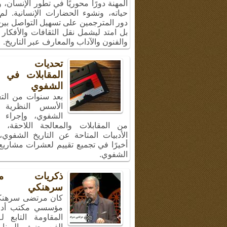
المهنة دورًا محوريًا في تطور الإنسان،
حياته، ونشوء الحضارات الإنسانية. لم
دور المترجمين على تسهيل التواصل بين 
بل امتد ليشمل نقل الثقافات والأفكار 
والفنون والآداب والمعارف عبر التاريخ.
تحديات إج
المقابلات في ال
الشفوي
بعد سنوات من الت
الأسس النظرية ل
الشفوي، وإجراء 
من المقابلات والمعالجة اللاحقة، 
الأدبيات المتاحة عن التاريخ الشفوي
أخيرًا في تجميع تقييم لعشرات مشاريع 
الشفوي.
ذكريات مر
سرهنكي
كان مرتضى سرهنك
مؤسسي مكتب أد
المقاومة التابع ل
الفن، ضيف البرنا