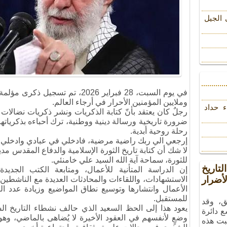
 الجیل
في يوم السبت، 28 فبراير 2026، تم تس
وملايين المؤمنين الأحرار في أرجاء العالم.
ء حداد
رجلٌ كان يعتقد بأنّ كتابة الذكريات ونشر ذكريات نضالات 
ضرورة تاريخية ورسالة دينية ووطنية، ترك أحباءه بذكرياتهم
رحلة روحية أبدية.
إرجعي الي ربك راضية مرضية، فادخلي في عبادي وادخلي 
لا شك أن كتابة تاريخ الثورة الإسلامية والدفاع المقدس مدي
للثورة، سماحة آية الله السيد علي خامنئي.
تاريخ
إن الدراسة المتأنية للأعمال، ومتابعة الكتب الجديد
ضرار
الاستشهادات، واللقاءات والمحادثات العديدة مع الناشطين
الأعمال وانتشارها وتوسيع نطاق المواضيع وزيادة عدد القر
للمستقبل.
ق، وقد
يعود هذا إلى الحظ السعيد الذي حالف نشطاء التاريخ ا
ع دائرة
وضعٍ لأنفسهم في العقود الأخيرة لا يُضاهى بالماضي، وهو و
بت هذه