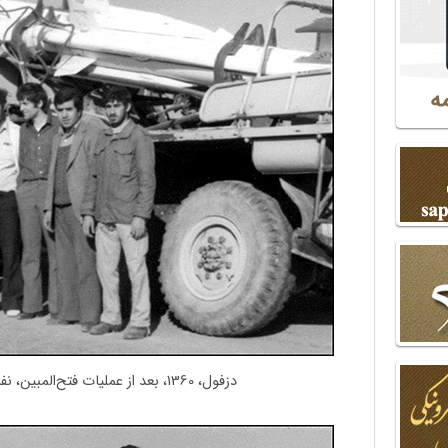
دزفول، 1360، بعد از عملیات فتح‌المبین، نفر دوم از سمت راست