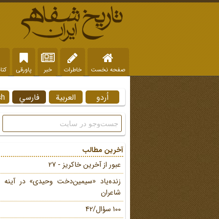
صفحه نخست
خاطرات
خبر
پاورقی
کتا
اُردو
العربية
فارسي
sh
آخرین مطالب
عبور از آخرین خاکریز - 27
زنده‌یاد «سیمین‌دخت وحیدی» در آینه 
شاعران
100 سؤال/42