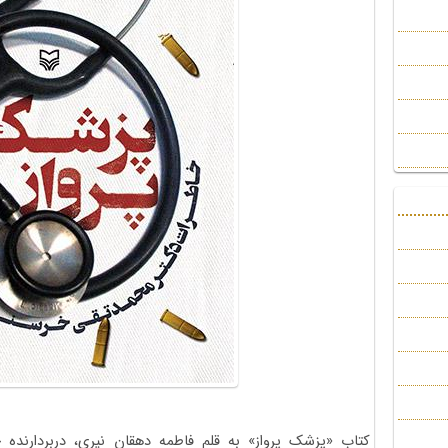
کتاب «پزشک پرواز» به قلم فاطمه دهقان نیری، دربردارنده