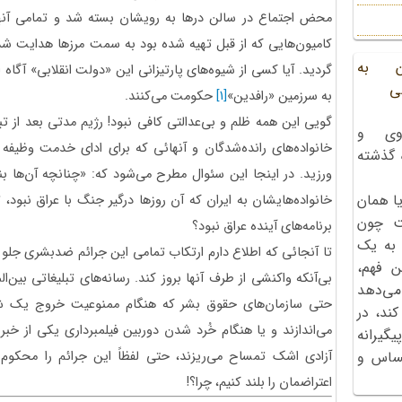
محض اجتماع در سالن درها به رویشان بسته شد و تمامی آنها 
کامیون‌هایی که از قبل تهیه شده بود به سمت مرزها هدایت ش
ن به
گردید. آیا کسی از شیوه‌های پارتیزانی این «دولت انقلابی» آگاه
ی
به سرزمین «رافدین»
[1]
حکومت می‌کنند.
گویی این همه ظلم و بی‌عدالتی کافی نبود! رژیم مدتی بعد از تبع
وی و
خانواده‌های رانده‌شدگان و آنهائی که برای ادای خدمت وظی
ه گذشته
ورزید. در اینجا این سئوال مطرح می‌شود که: «چنانچه آن‌ها بنا 
ا همان
خانواده‌هایشان به ایران که آن روزها درگیر جنگ با عراق نبود، ت
ت چون
برنامه‌های آینده عراق نبود؟
 به یک
تا آنجائی که اطلاع دارم ارتکاب تمامی این جرائم ضدبشری ج
ن فهم،
بی‌آنکه واکنشی از طرف آنها بروز کند. رسانه‌های تبلیغاتی بین‌
می‌دهد
حتی سازمان‌های حقوق بشر که هنگام ممنوعیت خروج یک شه
کند، در
می‌اندازند و یا هنگام خُرد شدن دوربین فیلمبرداری یکی از خبر
گیرانه
آزادی اشک تمساح می‌ریزند، حتی لفظاً این جرائم را محکوم ن
احساس و
اعتراضمان را بلند کنیم، چرا؟!