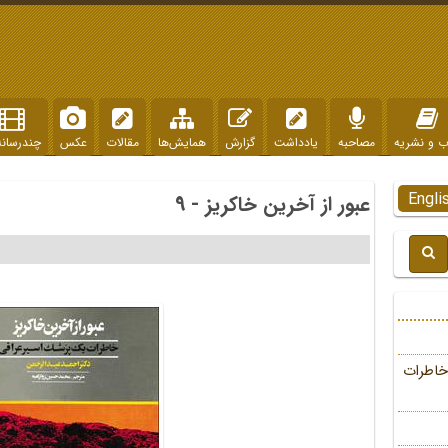
ب و نشریه
مصاحبه
یادداشت
گزارش
همایش‌ها
مقالات
عکس
چندرسانه
Engli
عبور از آخرین خاکریز - 9
خاطرات