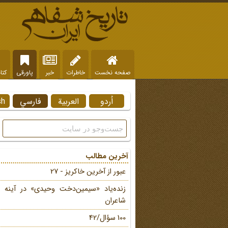
صفحه نخست
خاطرات
خبر
پاورقی
کتا
اُردو
العربية
فارسي
sh
آخرین مطالب
عبور از آخرین خاکریز - 27
زنده‌یاد «سیمین‌دخت وحیدی» در آینه 
شاعران
100 سؤال/42