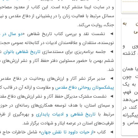
و در سایت ایبنا منتشر کرده است. این کتاب از معدود مصا
مسائل مرتبط با فعالیت زنان را در پشتیبانی از دفاع مقدس و نی
ن به
جنگ، روایت می‌کند.
ی
◄ نشست نقد و بررسی کتاب تاریخ شفاهی «
دو سال در دا
نویسنده، منتقدان و علاقه‌مندان ادبیات در کتابخانه عمومی حجت‌ا
وی و
◄ جلسه برنامه‌ریزی برای مستندسازی
تاریخ شفاهی بانوان
نق
ه گذشته
ششم بهمن با حضور مسئولین دفتر حفظ آثار و نشر ارزش‌های د
ا همان
شد.
ت چون
◄ مدیر مرکز نشر آثار و ارزش‌های روحانیت در دفاع مقد
 به یک
پیشکسوتان روحانی دفاع مقدس
و مقاومت و ارائه آن در قالب کت
ن فهم،
◄ نشست مشترک مدیرکل حفظ آثار و نشر ارزش‌های دفاع مقدس
می‌دهد
و سیمای استان، با هدف توسعه همکاری‌های رسانه‌ای در حو
کند، در
مرتبط با
تاریخ شفاهی و ادبیات پایداری
و بهره‌گیری از ظرف
گیرانه
احساس و
ظرفیت‌های استان در عرصه ایثار و شهادت برگزار شد.
◄ کتاب «
از حیات داوود تا نقش جهان