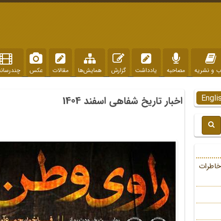
ب و نشریه
مصاحبه
یادداشت
گزارش
همایش‌ها
مقالات
عکس
چندرسانه
Engli
اخبار تاریخ شفاهی اسفند 1404
خاطرات