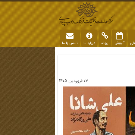
‌ای
آموزش
پیوند
درباره ما
تماس با ما
03 فروردین 1405