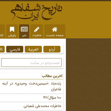
صفحه نخست
خاطرات
خبر
پاورقی
کتا
اُردو
العربية
فارسي
sh
آخرین مطالب
زنده‌یاد «سیمین‌دخت وحیدی» در آینه 
شاعران
100 سؤال/42
خاطرات محمد‌علی شعبانی