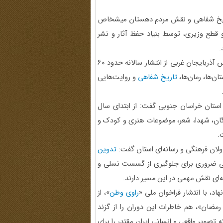
 تاریخ شفاهی و نقش مردم دهستان میشخاص
بهه‌ها در دوران دفاع مقدس، در ۴۳۸ صفحه و قطع وزیری، توسط بنیاد حفظ آثار و نشر
.
◄ معاون ادبیات اداره کل حفظ آثار و نشر ارزش‌های دفاع مقدس آذربایجان ‌غربی از انتشار سالانه حدود ۶۰
ن‌ها، رمان‌ها،
تاریخ شفاهی
و روایت‌هایی
ستان خراسان جنوبی گفت: از ابتدای سال
گان، شهدا، شعر، موضوعات هنری و کودک و
.
تدوین
ی ضروری برای جلوگیری از گسست نسلی و
ای نقش مهمی در این مسیر دارند.
، با انتشار فراخوان ملی «
راوی وطن
»، از
رمضان»، هم خاطرات این دوران را از گزند
ویرِ واقعی و انسانیِ ایرانِ مقتدر را برای