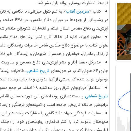
توسط انتشارات یوسفی روانه بازار نشر شد.
◄ کتاب «
سرزمین آفتاب
» به قلم بتول میرزائی، با نگاهی به
در پشتیبانی از ج
ارزش‌های دفاع مقدس استان ایلام و انتشارات قلاویزان منتشر شد
عنوان کتاب با موضوع دفاع مقدس شامل خاطرات رزمندگان، داستا
از زندگی مادران، خواهران و همسران شهیدان و رزمندگان خبر داد.
◄ مدیرکل حفظ آثار و نشر ارزش‌های دفاع مقدس و مقاومت ا
جاری ۶۴ عنوان کتاب در حوزه‌های
تاریخ شفاهی
، خاطرات رزمند
نوجوان تولید شده که بخشی از آنها تدوین و به چاپ رسیده است
◄ استاندار آذربایجان شرقی روز سه‌شنبه 28 اسفند در جمع مسوولان فرهنگی و رسانه‌ای استان گفت:
تاریخ شفاهی
و مستندسازی رویدادهای این دوره حساس اقدام
فراموشی حافظه تاریخی جامعه است و کمیته‌های فرهنگی و رسانه‌
◄ معاونت فرهنگی جهاد دانشگاهی با مشارکت واحد هنر این نهاد
هم‌وطنان دعوت کرد با اشتراک‌گذاری روایت‌های خود از «جنگ 
فراموشی حفظ کنند و هم به عنوان یکی از هزاران صدایی باشند که تص