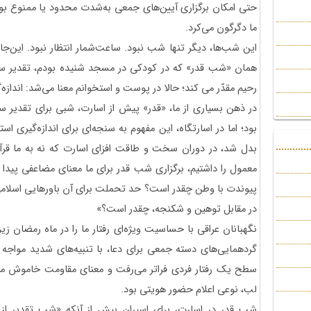
حتی امکان برگزاری آیین‌های جمعی به‌شدت محدود یا ممنوع بو
ما دگرگون می‌کرد.
این شب‌ها، دیگر تنها شب نبود. ساعت‌شمار انتظار نبود. این‌جا، 
همان «شب قدر» که در کودکی در مسجد شنیده بودم، تقدیر سال
رحیم مقدّر می کند؛ حالا در پوست و استخوانم معنا می‌شد: اند
در ذهن بسیاری از ما، «قدر» پیش از اسارت، شبی برای تقدیر س
بود؛ اما در اسارتگاه، این مفهوم به سنجه‌ای برای اندازه‌گیری
بدل ‌شد، در دوران سخت و طاقت افزای اسارت که نه به ما قرآ
معمول را داشتیم، برگزاری شب قدر برای ما معنای مضاعفی پیدا م
پیوندت با وطن چقدر است؟ حد تحملت برای آن باورهایی اسلامی
در مقابل توهین و شکنجه، چقدر است؟»
نگهبانان عراقی با حساسیت ویژه‌ای رفتار ما را در ماه رمضان زیر
گردهمایی‌های دسته جمعی برای دعا، با تنبیه‌های شدید مواجه
سطح یک رفتار فردی فراتر می‌رفت و معنای مقاومت خاموش می‌
لب، نوعی اعلام حضور هویتی بود.
شب قدر در اسارت، برای اسیران بیش از آنکه «شب تقدیر ا