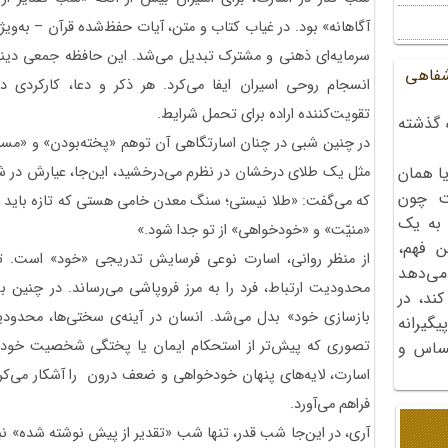
آگاهانه» بود. در غیاب کتاب و متن، آیات حفظ‌شده قرآن – به‌وی
سرمایه‌ای ذهنی و مشترک تبدیل می‌شد. این حافظه جمعی دی
شفاهی
انسجام روحی اسیران ایفا می‌کرد. هر ذکر و دعا، کارکردی
تقویت‌کننده اراده برای تحمل شرایط.
 گذشته
در چنین شبی در چنان اسارتگاهی آن توهم «پخته‌بودن» و «مس
مثل یک طلای درخشان در نظرم می‌درخشید، این‌جا، عیارش در ش
ا همان
ت چون
که می‌گفت: «طلا نیستی؛ سنگ معدن خامی هستی که تازه باید 
 به یک
«منیّت» و «خودخواهی» از تو جدا شود.»
ن فهم،
از منظر روانی، اسارت نوعی فرسایش تدریجی «خود» است. تح
می‌دهد
محدودیت ارتباط، فرد را به مرز فروپاشی می‌رساند. در چنین 
کند، در
بازسازی خود» بدل می‌شد. انسان در آینه‌ی سختی‌ها، محدود
گیرانه
تصوری که پیش‌تر از استحکام ایمان یا پختگی شخصیت خود داش
احساس و
اسارت، لایه‌های پنهان خودخواهی و ضعف درون را آشکار می‌ک
فراهم می‌آورد.
آری، در این‌جا شب قدر، تنها شب «تقدیر از پیش نوشته شده» نب