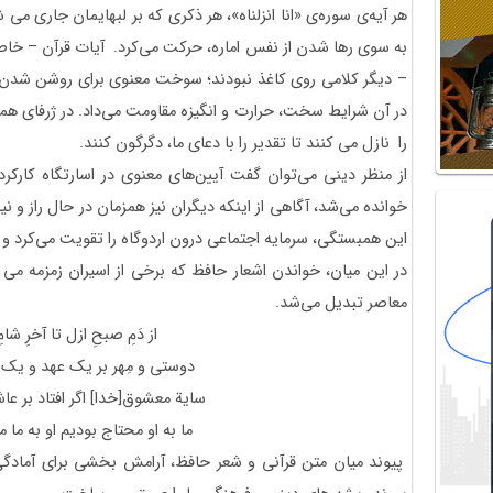
هر آیه‌ی سوره‌ی «انا انزلناه»، هر ذکری که بر لبهایمان جاری می 
به سوی رها شدن از نفس اماره، حرکت می‌کرد. آیات قرآن – خا
– دیگر کلامی روی کاغذ نبودند؛ سوخت معنوی برای روشن شدن ای
در آن شرایط سخت، حرارت و انگیزه مقاومت می‌داد. در ژرفای 
را نازل می کنند تا تقدیر را با دعای ما، دگرگون کنند.
از منظر دینی می‌توان گفت آیین‌های معنوی در اسارتگاه کارکرد
خوانده می‌شد، آگاهی از اینکه دیگران نیز همزمان در حال راز و 
این همبستگی، سرمایه اجتماعی درون اردوگاه را تقویت می‌کرد و ب
در این میان، خواندن اشعار حافظ که برخی از اسیران زمزمه می
معاصر تبدیل می‌شد.
از دَمِ صبحِ ازل تا آخرِ شامِ
دوستی و مِهر بر یک عهد و یک 
سایة معشوق[خدا] اگر افتاد بر ع
ما به او محتاج بودیم او به ما 
پیوند میان متن قرآنی و شعر حافظ، آرامش بخشی برای آمادگی