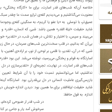
پیوند ریشه های دینی و فرهنگی ما را عمیق می ساخت.
خلاصه آن‌که شب‌های قدر اسارت، برای ما «کارگاه پختگی» بود
معنویت می‌گذاشتیم و می‌دیدیم کفه‌ی ترازو سمت ما چقدر سبک 
عمیق‌تر، با توسلی به «یا عفو یا کریم»، به سنگینی‌ کفه‌ی وجودما
شاید حقیقت «لیلة القدر» همین باشد: شبی که انسان، «قدر» و ان
می‌بیند و سپس، با اختیار و تلاش، در همان شب، در «تقدیر» خود ت
بی‌آن که بدانیم، در قلبِ سخت‌ترین شب‌های عمرمان، در حال زی
شبی که در آن، تقدیر، با قلمی بر لوحی از نور، بر اراده‌ی آهنین، ب
اسارتگاه به قوام و پختگی می‌رسید، نوشته می‌شد. این بود «قدر» م
شب‌های قدر اسارت، در نهایت، تجربه‌ای از «تقدیرسازی در دل تقد
نداشتیم، اما می‌توانستیم نسبت خود را با آن شرایط تعیین ک
بازپس‌گیری عاملیت انسانی در دل بی‌قدرتی بود. اسارتگاه آینه‌ا
شاید حقیقت لیلةالقدر برای ما همین بود: دیدن اندازه خویش د
اندازه. به قول حافظ:
در شبِ قدر ار صَبوحی کرده‌ام،
سرخوش آمد یار و جامی بر کنار