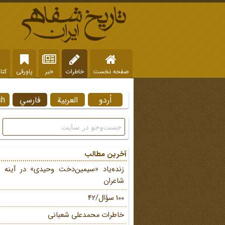
صفحه نخست
خاطرات
خبر
پاورقی
کتا
اُردو
العربية
فارسي
sh
آخرین مطالب
زنده‌یاد «سیمین‌دخت وحیدی» در آینه 
شاعران
100 سؤال/42
خاطرات محمد‌علی شعبانی