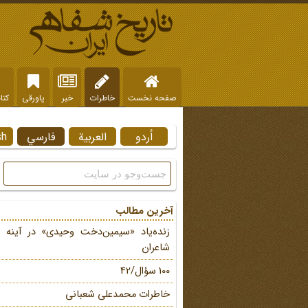
صفحه نخست
خاطرات
خبر
پاورقی
کتا
اُردو
العربية
فارسي
sh
آخرین مطالب
زنده‌یاد «سیمین‌دخت وحیدی» در آینه 
شاعران
100 سؤال/42
خاطرات محمد‌علی شعبانی