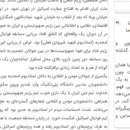
داخل فلسطین، رژیم جعلی و غاصب اسرائیل را تشکیل دادند. لیکن 
خیابان ویلا که بعد از انقلاب به خیابان شهید نجات‌اللهی نامگ
ن به
اقتصادی، نظامی و اطلاعاتی بین رژیم صهیونیستی و ایران به ص
ی
در آن دوران یک واقعه‌ای که اتفاق افتاد برپایی مسابقه فوتبال
امجدیه (استادیوم شهید شیرودی فعلی) بود. غرض از برپایی این م
وی و
ه گذشته
رژیم شاه برای نفوذ صهیونیست‌ها در بین جوانان تصمیم به انجا
روز مسابقه دور زمین بازی، بالای محل استقرار تماشاچیان یک در
ا همان
کوتاه از هم و به تعداد زیادی برافراشته شده بود.
ت چون
یکسری از جوانان مومن و انقلابی به داخل استادیوم امجدیه بین ت
 به یک
دانشجویان متدین دانشگاه پلی‌تکنیک وارد شدیم وروی سکو
ن فهم،
خداوند تیم ملی ایران با یک بازی خوب، تیم رژیم صهیونیستی ر
می‌دهد
کند، در
همراهی دانشجویان مومن و انقلابی شعارهای گسترده‌ای به نف
گیرانه
می‌دادند. شدت احساسات مردم در استادیوم به حدی بود که روزن
احساس و
تیم فوتبال اسرائیل شکست خورد. در پایان مسابقه جمعیت با هد
به طرف پرچم‌های دور استادیوم رفته و همه پرچم‌های اسرائیل