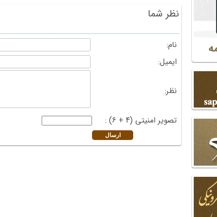
نظر شما
نام:
ایمیل:
نظر:
تصویر امنیتی (4 + 6) :