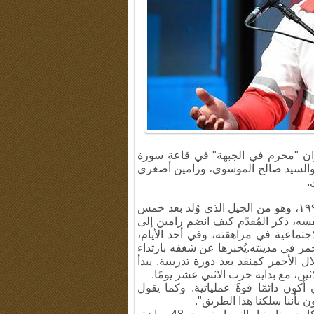
ى الـ 370 في 24 يوليو 2025 تحت عنوان "محرم في الجبهة" في قاعة سورة
، والسيد صالح الموسوي، ورامين أصغري
.
الراوي الثالث للبرنامج، رامين أصغري، من مواليد مايو ١٩٩٣، وهو من الجيل الذي وُلد بعد خمس
ه، ذكر المُقدّم كيف انضم رامين إلى
لاجتماعية في مراهقته، وفي أحد الأيام،
مر في مدينته.يُخبرها عن شغفه بارتداء
 الأحمر كمنقذ بعد دورة تدريبية. يبدأ
ثين، مع بداية حرب الاثني عشر يومًا.
ن أكون دائمًا قوةً عملياتية. وكما يقول
بأننا سلكنا هذا الطريق".