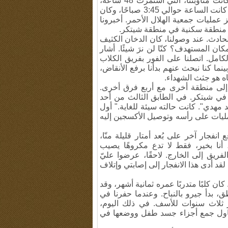
في الليلة التي بدأ فيها الهجوم، كنتُ مناوبًا في القاعدة. كانت مناوبتنا، التي استمرت 48 ساعة،
على وشك الانتهاء وكان من المفترض أن نعود إلى منازلنا. كانت الساعة حوالي 3:45 صباحًا، وكان
 عمليات جمعية الهلال الأحمر. أخبرونا
إلى منطقة سكنية في منطقة شيتكر.
حادث. عند وصولنا، كان الدخان الكثيف
مكان المستهدف؟ كنّا لن نرَ شيئًا. أشار
ل. اتصلنا على الفور بفريق الكلاب
ور في المنطقة. وبينما كنا نبحث عنهم بدأنا برفع الأنقاض،
ه هو جثث الشهداء.
ب إلى منطقة أخرى مع أربع فرق أخرى.
 في شيتكر. في الطابق الثالث من أحد
سيد مهدي". كانت حالته سيئة للغاية." أول
مليات على رأسه وتوصيل الأكسجين إليه
انفجار آخر على بُعد أمتار قليلة منّا،
 أنا بخير، فقط لا تدع مكروهًا يصيب
ريق إلى الخارج. لاحقًا، عرضوا عليّ
لقد أدى هذا الانفجار إلى إصابتي وإتلاف
 كان كلبًا متدربًا عمره ثمانية أشهر، وقد
، بدأ جيرو بالنباح. وعندما حفرنا في
 ثلاث سنوات للأسف. في ذلك اليوم،
 أحاول جمع أجزاء جسد طفل ووضعها في