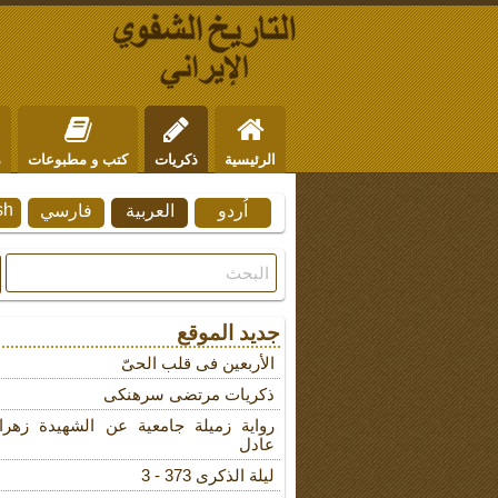
الرئيسية
ذكريات
كتب و مطبوعات
م
sh
اُردو
العربية
فارسي
من نحن
للتواصل
جديد الموقع
الأربعین فی قلب الحیّ
ذکریات مرتضى سرهنکی
روایة زمیلة جامعیة عن الشهیدة زهرا
عادل
لیلة الذکرى 373 - 3