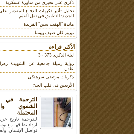
ذکری علی تحیری من مناورة عسکریة
تحلیل تأثیر ذکریات الدفاع المقدس على
الجدید: التطبیق فی نقل القِیَم
مائدة "الهفت سین" الفریدة
نیروز کان ضیف بیوتنا
الأكثر قراءة
لیلة الذکرى 373 - 3
روایة زمیلة جامعیة عن الشهیدة زهرا
عادل
ذکریات مرتضى سرهنکی
الأربعین فی قلب الحیّ
الترجمة في ال
الشفوي والأ
المحتملة
للترجمة تاريخ عري
ازداد نطاقها مع توس
تواصل الإنسان. ولع