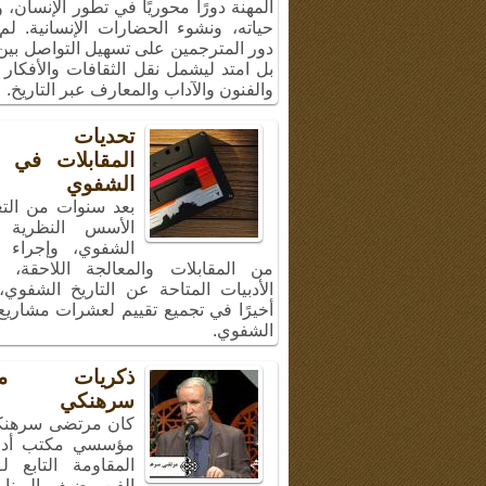
المهنة دورًا محوريًا في تطور الإنسان،
حياته، ونشوء الحضارات الإنسانية. لم
دور المترجمين على تسهيل التواصل بين 
بل امتد ليشمل نقل الثقافات والأفكار 
والفنون والآداب والمعارف عبر التاريخ.
تحديات إج
المقابلات في ال
الشفوي
بعد سنوات من الت
الأسس النظرية ل
الشفوي، وإجراء 
من المقابلات والمعالجة اللاحقة، 
الأدبيات المتاحة عن التاريخ الشفوي
أخيرًا في تجميع تقييم لعشرات مشاريع 
الشفوي.
ذكريات مر
سرهنكي
كان مرتضى سرهنك
مؤسسي مكتب أد
المقاومة التابع ل
الفن، ضيف البرنا