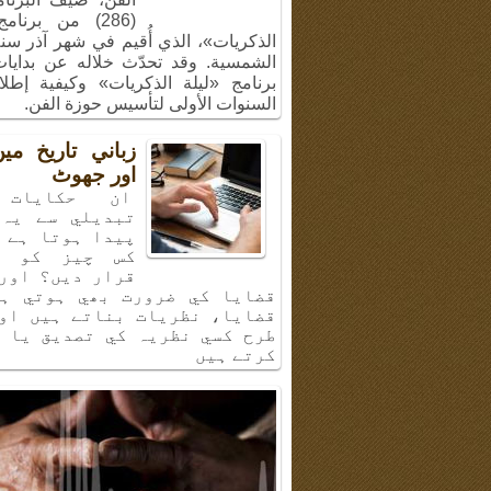
(286) من برنام
الشمسية. وقد تحدّث خلاله عن بدايا
برنامج «ليلة الذكريات» وكيفية إطل
السنوات الأولى لتأسيس حوزة الفن.
زباني تاريخ م
اور جھوٹ
ان حكايات 
تبديلي سے يہ 
پيدا ہوتا ہے 
كس چيز كو ب
قرار ديں؟ اور
قضايا كي ضرورت بھي ہوتي ہي
قضايا، نظريات بناتے ہيں او
طرح كسي نظريہ كي تصديق يا 
كرتے ہيں