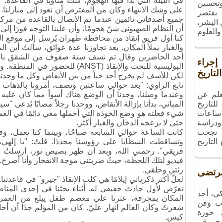
 وتحسين
 يقتصر
جميع أصدقائي نائمين عندما تم الاتصال بالقاعدة من مركز
البشر،
أن النظام الصهيوني شنّ هجومًا، وأن علينا التوجه فورًا 
والعلوم
كنا أول فريق إنقاذ من محافظة طهران يُرسل إلى موقع ال
والغبار يملأ المكان. بعد تجاوزنا عدة عوائق، سألتُ أين ال
أحد الحاضرين وقال تم نسف ستة صفوف من الشقق بالكام
راء
البوليسية للبحث والإنقاذ (ANST) للحض
تاريخ
لكن للأسف لم يخرج أحد حياً من بين الأنقاض وكل ما وجدنا
تابع الراوي: "بعد حوالي ساعتين ونصف، أمرونا بالذها
علم عن
وعندما وصلنا، وجدنا أن الوضع هناك أسوأ مما كان عليه
لتاريخ
المباني، بدأنا بإزالة الأنقاض، ووجدنا رجلاً مصابًا يُدعى "
ساعات
شيء فعلته هو وضع الخوذة التي أحملها معي دائمًا في الع
ودراسة
حتى لا يزعجه الدخان والغبار أكثر.
، نجحت
كانت الساعة حوالي السابعة صباحًا، وبينما كنا نعمل، وقع 
التاريخ
وتساقطت الشظايا على رؤوسنا مجددًا. قلتُ: "يا إلهي،
فريقي". رحمني الله، وبعد أن ظهر بصيص نور، أرسلتُ الف
فيديو لتلك اللحظة، حيثُ ضربتني موجة الانفجار وأنا أصرخ. 
رئتي وحلقي.
تضى
لعلّ أكثر ذكرياتي إيلامًا هي كلب الإنقاذ "جيرو" في قاعدتنا.
تعرّض لأول حادث حقيقي له. أثناء بحثنا في إحدى المناطق
ي، أحد
المكان بمجرفة، عثرنا علي معصم طفل يبلغ من العمر
ب وفن
شعرتُ وكأن العالم انهار عليّ. كان من المؤلم جدًا أن
ـ حوزة
كيس.
مج رقم