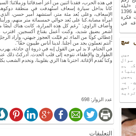
في هذه الحرب، فقدنا اثنين من أعز أصدقائنا وزملائنا؛ ا
ج «ليلة
كانا بداخل سيارة إسعاف استُهدفت في منطقة دوكوهه
الذكريات»، الذي أُقيم في شهر آذر سنة 1396
الإسعاف، وعلى بُعد مئة متر، استشهد أمير حسن، الذي
ت فكرة
امرأة مصابة.كنا على بُعد حوالي خمسمائة متر منهم، ورأين
اقه في
وأضاف الراوي: "رغم كل هذه المرارة، كانت هناك أيضًا
أشعر بضيق شديد، وكنت أعمل بقناع أكسجين. اقترب م
إعطائي كوبًا من الماء. ثم قبّلت العجوز جبهتي، وأراد الرج
يں سچ
"أنتم تعملون بجد من أجلنا. لدينا أناس طيبون حقًا".
في الختام، لا بد لي من القول إنه في ذروة أي حادثة، يهر
ميں
الطوارئ والإطفاء، نتوجه إلى قلب الحدث. أدركتُ ذلك عن
سوال
وكنا نُقدم الإغاثة. اخترنا هذا الزي بقلوبنا، ونخدم الشعب بكل
كہ ہم
نياد
 ہميں
۔ يہ
ر اسي
ترديد
عدد الزوار: 698
التعليقات