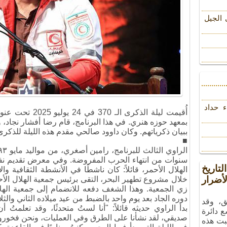
 الجیل
ء حداد
أُقيمت ليلة الذكر
بمعهد حوزه هنري. في هذا البرنامج، قام رضا أفشار نجاد
ببيان ذكرياتهم. وكان داوود صالحي مقدم هذه الليلة للذكرى
■
سنوات من انتهاء الحرب المفروضة. وفي معرض تقديم نفس
تاريخ
الهلال الأحمر، قائلاً: كان ناشطًا في الأنشطة الثقافية وا
ضرار
خلال مشروع تطهير البحر، التقى برئيس جمعية الهلال الأح
زي الجمعية. وهذا الشغف دفعه للانضمام إلى جمعية الهلال
دوره الجاد بعد يوم واحد بالضبط من عيد ميلاده الثاني والثلا
ق، وقد
بدأ الراوي حديثه قائلاً: "أنا لستُ متحدثًا، وقد تعلمتُ أ
ع دائرة
صديقي، لقد نشأنا على الطرق وفي العمليات، ونحن فخورون 
بت هذه