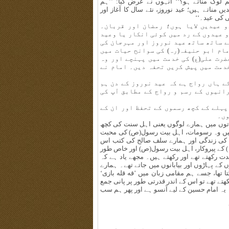
م لوگ مناتے ہو؟‘‘ انہوں نے عرض کیا: ’’ہم
ناتے ہیں؛ عید نوروز، نئے سال کا آغاز اور
ی کی عید۔‘‘
و عیدیں لایا ہوں؛ رمضان اور قربان۔
و عیدوں کے رد میں کوئی انکار یا وعید
ے ساتھ ساتھ عید نوروز اور مہرجان کی
ام ابو حنیفہ(رہ) کی سوانح حیات میں
ضرت علی(ع) کی خدمت میں پہنچے اور وہ
دمت میں پیش کریں تحفہ دیں۔ امام نے
کے ہاں رواج ہے کہ عید نوروز کے دن ہم
انیوں کے رسم و رواج کے مطابق آپ کی
پہلے کے کچھ رسموں کے تحفظ اور ان کے
وں۔
اتوں میں ہمارے لوگوں یعنی اہل سنت کی کچھ
یں وہ رسومات، اہل بیت رسول(ص) کی محبت
وں کی زندگی اور ہمارے سلف صالح کی کتب اس
 کے پیروکار، اہل بیت رسول(ص) اور خاص طور
رکھتے تھے اور رکھتے ہیں۔ مجھے یاد ہے کہ
ں کے پہاڑوں اور بیابانوں میں جاتے تھے۔ ہمارے
ا تھا، جسے ہم مقامی زبان میں ’قه قله بازی‘
تے تھے تو اس کے اندر قدرتی طور پر پانی جمع
 یہ امام حسین کے لیے آنسو ہے اور پھر ہم سب