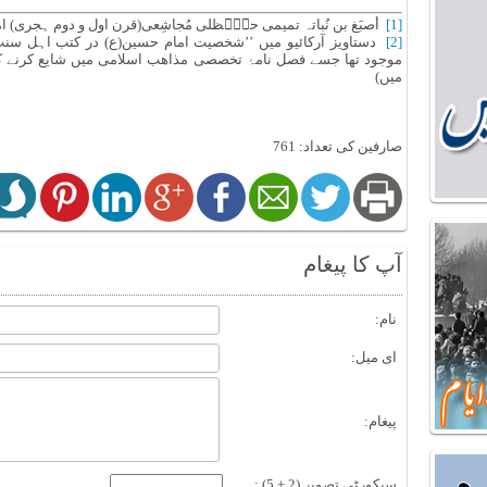
[1]
أصبَغ بن نُباتہ تمیمی حنْؓظلی مُجاشِعی(قرن اول و دوم ہجری) 
[2]
دستاویز آرکائیو میں ’’شخصیت امام حسین(ع) در کتب اہل سنت‘
موجود تھا جسے فصل نامۂ تخصصی مذاھب اسلامی میں شایع کرنے کے لی
میں)
صارفین کی تعداد: 761
آپ کا پیغام
نام:
ای میل:
پیغام:
سیکورٹی تصویر (2 + 5) :