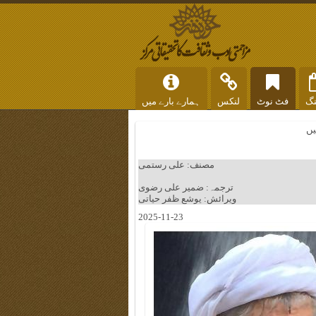
نگ
فٹ نوٹ
لنکس
ہمارے بارے میں
یں
مصنف: علی رستمی
ترجمہ: ضمیر علی رضوی
ویرائش: یوشع ظفر حیاتی
2025-11-23