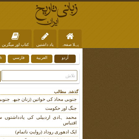
پہلا صفحہ
یاد داشتیں
کتاب اور میگزین
اُردو
العربية
فارسي
h
ہم سے رابطہ
گذشتہ مطالب
جنوبی محاذ کی خواتین (زنان جبهہ جنوبی
جنگ اور حکومت
محمد ہادی اردبیلی کی یادداشتوں س
اقتباس
ایک ادھوری روداد (روایتِ ناتمام)