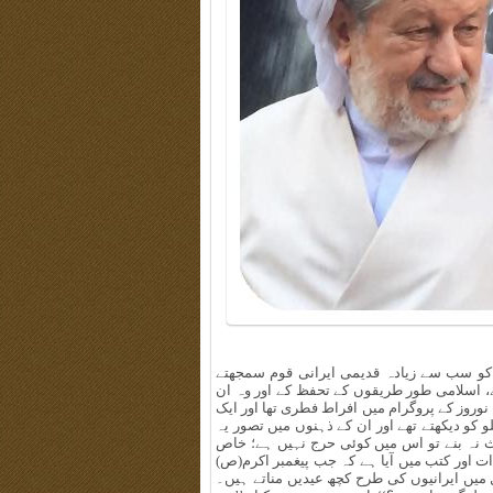
 کو سب سے زیادہ قدیمی ایرانی قوم سمجھتے
، اسلامی طور طریقوں کے تحفظ کے اور وہ ان
نوروز کے پروگرام میں افراط فطری تھا اور ایک
کو دیکھتے تھے اور ان کے ذہنوں میں تصور یہ
ث نہ بنے تو اس میں کوئی حرج نہیں ہے؛ خاص
ت اور کتب میں آیا ہے کہ جب پیغمبر اکرم(ص)
ل میں ایرانیوں کی طرح کچھ عیدیں مناتے ہیں۔