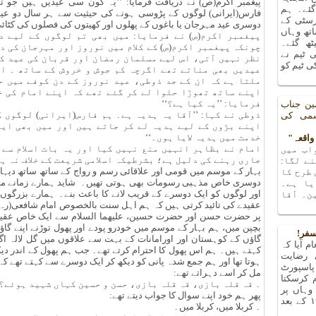
پیغمبر اکرم(ص) نے دریافت فرمایا: ’’یہ کون سی عیدیں ہیں جو ت
 گئے۔ ہم
فارس(ایرانی) لوگوں کے پڑوسی ہونے کی حیثیت سے ہر سال دو عیدیں م
رسٹی کے
دوسری عید مہرجان یا باغوں کے پھلوں اور کھیتوں کی فصلوں کی کٹائ
تھ وہاں
پیغمبر اکرم(ص) نے فرمایا: میں بھی تم لوگوں کے لیے د
یٹھ گئے۔
چونکہ پیغمبر اکرم(ص) کے کلام میں نوروز اور مہرجان کی د
 ٹیم نے
نظر نہیں آتی، اس لیے مسلمان رمضان اور قربان کی عید ک
 ٹیم کو
عیدیں بھی مناتے تھے اگرچہ کم جوش و خروش کے ساتھ ۔ ام
ملتا ہے کہ ان کے جد ذوطی، عید نوروز کے دن کوفے میں ح
اپنے ساتھ تھوڑا حلوا لے کر گئے تھے کہ اپنے امام کی خ
فرمایا: ’’یہ کیا ہے؟‘‘
ین جناب
ذوطی نے کہا: ’’آقا یہ ہدیہ ہے۔ ہم فارس(ایرانی) لوگوں 
شمی کی
اپنے بڑوں کے لیے ہدیہ لے کر جاتے ہیں اور میں بھی ایر
خدمت میں ہدیہ لایا ہوں۔‘‘
امام نے بظاہر انہیں منع نہیں کیا اور یہ بات اسلام سے 
اب میں
جاری رہنے کی دلیل ہے؛ بشرطیکہ اسلامی شریعت کے خلاف نہ ہ
ے لگا:
بہار کے موسم میں قومی اور علاقائی رسم و رواج کے ساتھ ساتھ دیہ
 طرح کا
دوسری خاص مذہبی رسومات بھی ہوتی تھیں۔ شاید ہمارے زمانے م
یا ہے۔
اور لوگوں کو ایک دوسرے کے قریب لانے کا باعث بنے۔ ہمارے بزرگ
ن۔ آقا
عقیدے کی تائید کرتی ہیں کہ ہم اہل سنت بالخصوص امام شافعی(رہ)
پر حضرت حسن اور حضرت حسین، علیھما السلام سے ایک خاص عقیدت 
بچپن میں، ہم بہار کے موسم میں خودرو پودے اور پھول توڑنے اپنے گاؤ
سفر!
گاؤں کے کوہستان اور اورامانات کے بہت سے علاقوں میں گل لالہ اگت
م آیا کہ
کہتے ہیں۔ ہم اس پھول کا احترام کرتے تھے۔ جب ہم پھول کے اندر دیکھ
 رضایت
ہوتا تھا اور ہم جمع شدہ پانی کو دیکھ کر ایک دوسرے سے کہتے تھے کہ
پاسپورٹ
مل کر اسے دہراتے تھے:
م کرسکتا
۔ قہ قلہ بازی، قہ قلہ بازی، حسن و حسین کہاں شہید ہوئے؟
ہاں پر
پھر ہم خود اپنے سوال کا جواب دیتے تھے:
پتہ چلا کہ میں تو ۱۹۶۳ کے بعد
۔ کربلا میں، کربلا میں۔