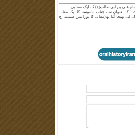
امام علی بن ابی طالب(ع) کے ایک صحابی
‘ کے عنوان سے جناب ماموستا کا ایک مقالہ
ے بھیجا گیا تھا(مقالے کا پورا متن ضمیمہ ج