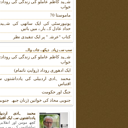
شہید کاظم عاملو کی زندگی کی روداد: ب
خواب
ماموستا 70
یونیورسٹی کی ایک ساتھی کی شہیدہ
حداد عادل کے بارے میں باتیں
کتاب "عرشہ" پر ایک تنقیدی نظر
سب سے زیادہ دیکھے جانے والے
شہید کاظم عاملو کی زندگی کی روداد: ب
خواب
ایک ادھوری روداد (روایتِ ناتمام)
محمد ہادی اردبیلی کی یادداشتوں س
اقتباس
جنگ اور حکومت
جنوبی محاذ کی خواتین (زنان جبهہ جنوبی
محمد ہادی اردبی
یادداشتوں سے ایک اقتب
کچھ مومن اور انقلابی
تماشائیوں کے روپ میں