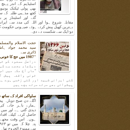
اسٹیڈیم کے اندر پہنچ
بھی پولی ٹیکنک یونیو
کچھ مذہبی طلبہ کے سا
گئے اور اسٹینڈز پر ب
مقابلہ شروع ہوا اور اللہ کی مدد سے ایرانی
بہترین کھیل پیش کرتے ہوئے صیہونی حکومت کی
دو-ایک سے شکست دے دی۔
حجت الاسلام والمسلم
سید محمد جواد ہا
ڈائری سے
"1987 میں حج کا خونی واقعہ"
دراصل مسعود کو خو
دیکھا، مجھے سے کہن
"ماں آج مکہ میں اس
خونی واقعہ پیش آ
کئی ایرانی شہید اور کئی زخمی ہوے ہی
پیشوائی بھی مرتے مرتے بچے ہیں
ساواکی افراد کے ساتھ 
اگلے دن صبح دوبارہ پیغا
ہمارے باہر جانے کی
دیدی گئی ہے اور میں 
حاصل کرنے کیلئے اقدا
ہوں۔ اس وقت مجھے و
سے ممنوع الخروج تھا۔