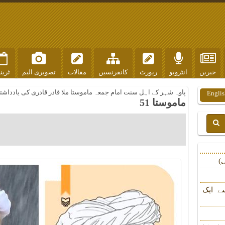
خبریں
انٹرویو
رپورٹ
کانفرنسیں
مقالات
تصویری البم
ٹرین
پاوہ شہر کے اہل سنت امام جمعہ ماموستا ملا قادر قادری کی یادداشت
Englis
ماموستا 51
)
ے ایک