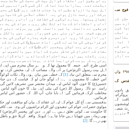
ہم اس یقین اور اعتقاد کو اہل بیت کی محبت کی علامت سمج
دیکھتے تھے۔ ہمارا ماننا تھا کہ اگر کسی گھرانے میں کسی
فوج سے
اہل بیت یا ازواج مطہرات یا جناب فاطمہ زہرا(س) کی محبو
برکت اور رحمت نازل ہوتی ہے۔ انقلاب اسلامی کی کامیابی
حکم کے
نقصان پہنچا۔ ہمارے لوگوں کی ثقافت اور آداب و رسوم کی
رے میں
آداب و اعتقادات کے ساتھ تنگ نظر رویہ، عوام کی ہٹ دھ
ھا کون
فریقوں نے دانستہ یا غیر دانستہ طور پر مروّجہ دینی ث
ر اسکے
فریق، شیعہ بھی اور سنی بھی قصوروار ہیں۔ میں بالکل یق
بٹالین
اور اداروں کا رویہ اور دوسری طرف ہمارے لوگوں کی ہٹ دھ
 تھا۔
کو فراموشی کی جانب لے گئی۔ امام حسین(ع) کی شہادت کے 
اصر کے
تھی نہ ہوتی ہے، لیکن پیغمبر اکرم(ص) کے ان عزیز اور نو
ی معلوم
مقام کے احترام کی خاطر محرم کے ایام میں بالخصوص نو ا
ے آرڈر
روزہ رکھتے ہیں اور بہت احترام کے ساتھ یہ ایام گزارتے 
ہوتی ہے کہ ہم سے کوئی ایسا کام نہ ہوجائے جس سے پیغمبر 
اسی طرح، آئمہ جمعہ کا معمول تھا کہ وہ ہر سال محرم میں اپنے ا
اہل بیت رسول اکرم(ص) پر آنے والے مصائب کے لیے مختص کرتے تھے 
یادوں بھری رات کا ۲۹۸ واں
محرم سے متعلق ابن نباتہ
[1]
کے خطبے میں بیان ہونے والے نکات کو لوگو
اس خطبے کا مضمون یہ ہے: اے لوگو جان لو کہ قیامت کے دن جناب 
قدس کے
حسین(ع) کا خون آلود لباس لیے میدان محشر میں تشریف لائیں گی 
راستہ دو تاکہ رسول اللہ(ص) کی بیٹی اپنے بیٹے کا خون آلود لباس اپ
 یادوں
مخاطب کرکے فرمائیں گی: اے بابا جان، آپ اللہ کے حضور اس لبا
ا ۲۹۸ واں پروگرام،
فرمائیں۔
افت کے
بدقسمتی سے آج کل عوام کے لیے ان عقائد کے بیان کو منافقت اور حکو
کوششوں
مولوی حضرات، عوام کی تنقیدوں اور الزام تراشیوں کی وجہ سے کا
۲۷ دسمبر ۲۰۱۸ء کو آرٹ شعبے
کا حکومت سے کوئی تعلق نہیں ہے اور یہ دین اور پیغمبر اکرم(ص
کے سورہ ہال میں منعقد ہوا ۔ اگلا پروگرام ۲۴ جنوری
بھی زمانے میں چھپایا نہیں جانا چاہیے؛ کیونکہ واقعہ کربلا حق و 
بھی رہے گا۔
[2]