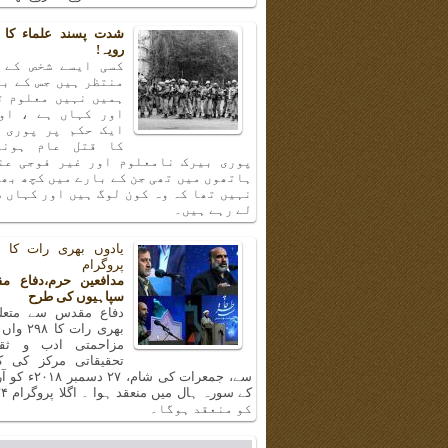
شدت پسند علماء کا 
رویہ!
کسی ایسے شخص کے 
منتظر ہیں جس کے با
ہمیں نہیں معلوم ت
اور کہاں ہے ، او
ایک حکم پر پوری 
کا قتل عام ہونا
پوری بیرک نامعلوم اور غیر فوجی عن
ہاتھوں میں تھی جن کے بارے میں کچھ بھ
نہیں تھا کہ وہ کون لوگ ہیں اور کہاں س
لے رہے ہیں۔
پروگرام
مدافعین حرم،دفاع م
سپاہیوں کی طرح
دفاع مقدس سے متعلق
بھری رات ک
مزاحمتی ادب و ثق
تحقیقاتی مرکز کی 
سے، جمعرات کی شام، 
کو منعقد ہوگا۔