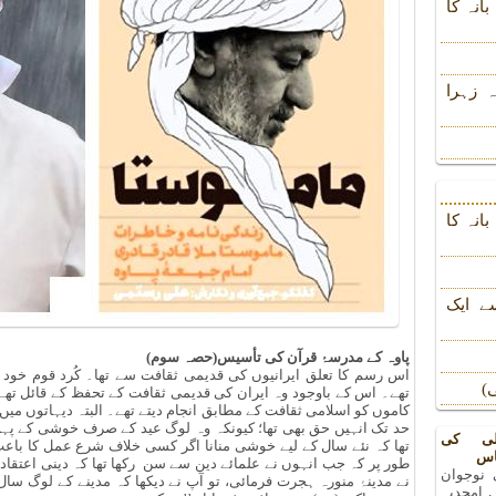
انہ کا
 زہرا
انہ کا
ے ایک
پاوہ کے مدرسۂ قرآن کی تأسیس(حصہ سوم)
اس رسم کا تعلق ایرانیوں کی قدیمی ثقافت سے تھا۔ کُرد قوم خود
)
تھے۔ اس کے باوجود وہ ایران کی قدیمی ثقافت کے تحفظ کے قائل تھے
کاموں کو اسلامی ثقافت کے مطابق انجام دیتے تھے۔ البتہ دیہاتوں میں 
حد تک انہیں حق بھی تھا؛ کیونکہ وہ لوگ عید کے صرف خوشی کے پہلو 
لی کی
تھا کہ نئے سال کے لیے خوشی منانا اگر کسی خلاف شرع عمل کا باع
اس
طور پر کہ جب انہوں نے علمائے دین سے سن رکھا تھا کہ دینی اعتقادا
 نوجوان
نے مدینۂ منورہ ہجرت فرمائی، تو آپ نے دیکھا کہ مدینے کے لوگ سا
 امجدیہ