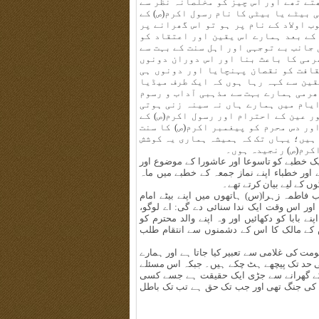
ھتے تھے اور اس چیز کو مخلصانہ نظر سے
 بیٹے یا بیٹی کا نام رسول اکرم(ص) کے
ب اولاد کے نام پر ہو تو اس گھرانے پر
 کے بعد ہمارے اس یقین اور اعتقاد کو
 جانب بے توجہی اور اہل سنت کے بہت سے
رمی کا باعث بنا اور اس دوران دونوں
قافت کو نقصان پہنچایا اور دونوں ہی
ین سے کہہ رہا ہوں کہ ایک طرف میڈیا
رمی ہمارے بہت سے مذہبی آداب و رسوم
ایام میں ہمارے ہاں نہ سینہ زنی ہوتی
ر عین کے احترام اور رسول اکرم(ص) کے
ور دس محرم کو پیغمبر اکرم(ص) کا سنت
ہیں؛ یہاں تک کہ ہمیشہ ہماری یہ کوشش
اکرم(ص) رنجیدہ ہوں۔
یک خطبے کو تاسوعا اور عاشورا کے موضوع اور
اور خطباء اپنے نماز جمعہ کے خطبے میں ماہ
ں کے لیے بیان کرتے تھے۔
فاطمہ زہرا(س) ہاتھوں میں اپنے بیٹے امام
اور اس وقت ایک ندا سنائی دے گی: اے لوگو،
نے بابا کو دکھائیں اور وہ اپنے والد محترم کو
س کے مالک کا اس کے دشمنوں سے انتقام طلب
مت کی غلامی سے تعبیر کیا جاتا ہے اور ہمارے
فی حد تک پیچھے ہٹ چکے ہیں۔ جبکہ اس مسئلے
) کے گھرانے سے جڑی ایک حقیقت ہے جسے کسی
باطل کی جنگ تھی اور جب تک حق ہے تب تک باطل