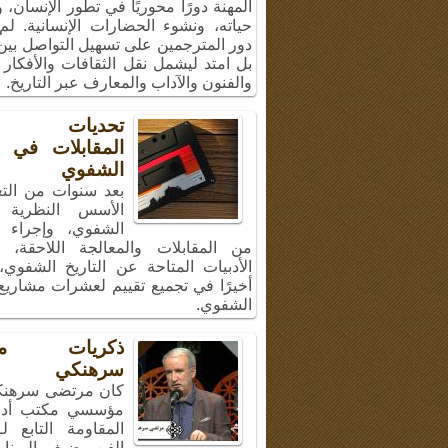
المهنة دورًا محوريًا في تطور الإنسان،
حياته، ونشوء الحضارات الإنسانية. لم
دور المترجمين على تسهيل التواصل بين 
بل امتد ليشمل نقل الثقافات والأفكار 
والفنون والآداب والمعارف عبر التاريخ.
تحديات إج
المقابلات في ال
الشفوي
بعد سنوات من الت
الأسس النظرية ل
الشفوي، وإجراء 
من المقابلات والمعالجة اللاحقة، 
الأدبيات المتاحة عن التاريخ الشفوي
أخيرًا في تجميع تقييم لعشرات مشاريع 
الشفوي.
ذكريات مر
سرهنكي
كان مرتضى سرهنك
مؤسسي مكتب أد
المقاومة التابع ل
الفن، ضيف البرنا