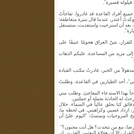
 قيلولة قصيرة".
ميع أفراد القاعدة قد غادروا. تفاجأتُ
 وكدتُ أعتذر، عندما قال بنبرة متعاطفة:
آن، بعد أن استرخيت واستعديت، ستستقل
ارة".
للقرار، شنّ العراق هجومًا عنيفًا على
 إلى مزيد من المساعدة. عليكم الذهاب
"
ذهولاً من الخبر، غادرتُ مكتب القيادة
لي"، أحد الطيارين في القاعدة، وطلبتُ
اجأ بهذا الاستدعاء المفاجئ، وطلب مني
حتُ له الحادثة بجملة أو جملتين.
ائق كنا نحلق عالياً في السماء. خلال
مر، ازداد غضبي وكراهيتي. في لحظة ما،
 المروحيات وتمتمتُ: "اليوم عليّ أن
 "رضا، مع من تتحدث؟ هل أنت مجنون؟"
لقرار، إلا أن هؤلاء البعثيين القذرين لن