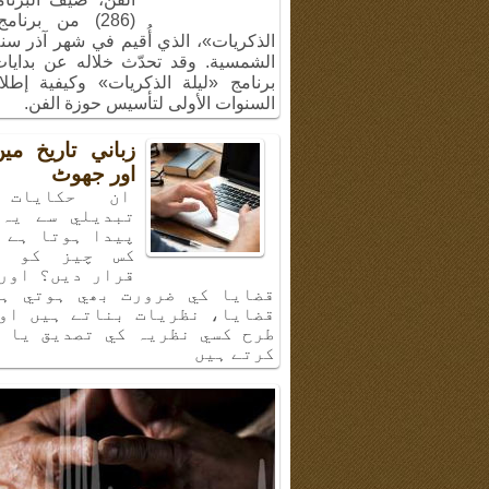
(286) من برنام
الشمسية. وقد تحدّث خلاله عن بدايا
برنامج «ليلة الذكريات» وكيفية إطل
السنوات الأولى لتأسيس حوزة الفن.
زباني تاريخ م
اور جھوٹ
ان حكايات 
تبديلي سے يہ 
پيدا ہوتا ہے 
كس چيز كو ب
قرار ديں؟ اور
قضايا كي ضرورت بھي ہوتي ہي
قضايا، نظريات بناتے ہيں او
طرح كسي نظريہ كي تصديق يا 
كرتے ہيں