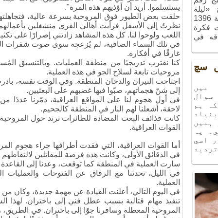
يستسلموا. أريد أن أؤذيهم هذه المرة".
ج «ليلة
حلقت بعض الطيور فوق المروحية بسرعة عالية، فتجاهلتها
الذكريات»، الذي أُقيم في شهر آذر سنة 1396
نظرتُ إلى الأسفل فرأيت أهالي القرى منشغلين بأعمالهم 
ت فكرة
اللعب ولوحوا لنا. كل هذه المشاهد زادتني إصرارًا على تكث
اقه في
في تلك السماء الصافية، لم يُزعجه سوى صوت شفرات ا
غارقًا في أفكاره.
كنا نقترب تدريجيًا من منطقة العمليات. وبالتنسيق الم
يں سچ
مروحيات تابعة لسلاح الجو في هذه العملية.
اجتاحت النيران والدخان المنطقة. وفي الوقت نفسه، باد
ميں
إلى شنّ هجماتهم، صبّوا فيها غضبهم على البعثيين.
سوال
في أول هجوم لنا على المواقع العراقية، دمّرنا عددًا م
كہ ہم
لاحقة، أشعلنا لهم النار في المنطقة كالجحيم.
نياد
كانت قذائف البعث المضادة للطائرات ترتد حول المروحية. 
 ہميں
القوات العراقية.
۔ يہ
ر اسي
أما القوات العراقية، التي فقدت أطرافها جراء هجوم الم
ترديد
في الدقائق الأولى، وكانت هذه فرصة للمقاتلين لالتقاطه
سارت العملية في المنطقة كما توقعت، وعدنا إلى القاعدة سا
في الليل، تحدثنا مع الرفاق عن الفتوحات والعمليات الت
العملية.
في اليوم التالي، أعلنت القيادة عن مهمة جديدة، وكان من 
تنفيذ مهام قتالية بسبب عطل فني إلى باختران. لهذا ال
المروحية المعطلة وسافرنا جوًا إلى باختران. في الطريق، ر