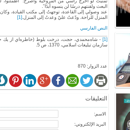
تمنيتُ لو أخرج رأسي من المروحية وأصرخ: "اطمئنوا، 
البعث ولقنتهم درسًا لن ينسوه أبدًا".
عند وصولي إلى القاعدة، توجهتُ إلى مكتب القيادة، وكان مس
المنزل للراحة. ودّعتُ عليّ وعدتُ إلى المنزل.
[1]
النص الفارسي
[1]
- شاه‌محمدي، حجت، درخت بلوط (خاطره‌اي از يك خل
سازمان تبليغات اسلامي، 1370، ص 5.
عدد الزوار: 870
التعليقات
الاسم:
البريد الإلكتروني: