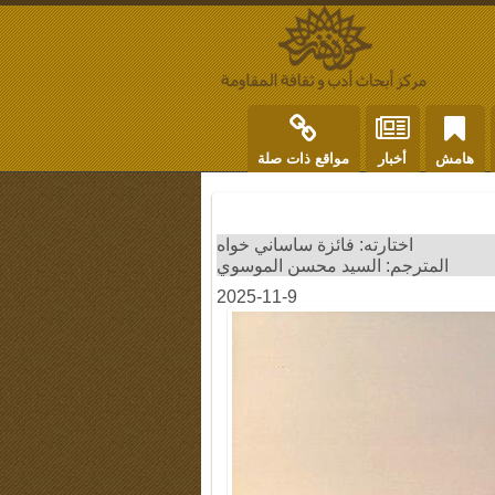
هامش
أخبار
مواقع ذات صلة
اختارته: فائزة ساساني خواه
المترجم: السيد محسن الموسوي
2025-11-9