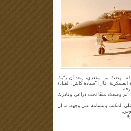
فة. نهضتُ من مقعدي، وبعد أن رتّبتُ
 العسكرية، قال: "سيادة كابتن، القيادة
رفة.
 ثم وضعتُ ملفًا تحت ذراعي وغادرتُ
 على المكتب بابتسامة على وجهه. ما إن
لوس.
ا...