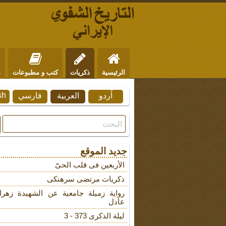
الرئيسية
ذكريات
كتب و مطبوعات
م
sh
اُردو
العربية
فارسي
من نحن
للتواصل
جديد الموقع
الأربعین فی قلب الحیّ
ذکریات مرتضى سرهنکی
روایة زمیلة جامعیة عن الشهیدة زهرا
عادل
لیلة الذکرى 373 - 3