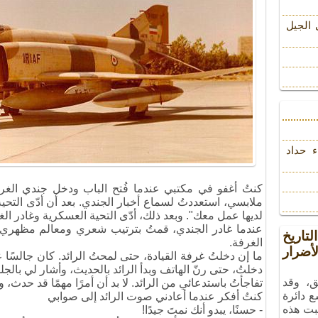
 الجیل
ء حداد
كنتُ أغفو في مكتبي عندما فُتح الباب ودخل جندي الغر
ملابسي، استعددتُ لسماع أخبار الجندي. بعد أن أدّى التحية
لديها عمل معك". وبعد ذلك، أدّى التحية العسكرية وغادر الغ
عندما غادر الجندي، قمتُ بترتيب شعري ومعالم مظهري؛
تاريخ
الغرفة.
ضرار
ما إن دخلتُ غرفة القيادة، حتى لمحتُ الرائد. كان جالسًا
دخلتُ، حتى رنّ الهاتف وبدأ الرائد بالحديث، وأشار لي بالج
ق، وقد
تفاجأتُ باستدعائي من الرائد. لا بد أن أمرًا مهمًا قد حدث، وإل
ع دائرة
كنتُ أفكر عندما أعادني صوت الرائد إلى صوابي
بت هذه
- حسنًا، يبدو أنك نمتَ جيدًا!