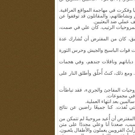
 وفكرت في مهاجمة المواقع العراقية.
ونشاطاتهم، والمقاتلون قد توقفوا عن
يف عملي ضد البعثيين.
لمروحيات الرتيب. كان علي في صمت،
ُسبق، كان من المفترض أن تُشارك عدة
رت قوات الباسيج والجيش وحرس الثورة
ن دباباتهم وناقلات جندهم، وفي هجمات
ومع ذلك، كنتُ أُحلّق وأطلق النار على
روحيات المفاجئ والجريء، فقد تباطأت
م في مجموعات.
لمين بعد انتهاء العملية.
ي نُفذت. كنا جميعًا راضين عن نتائج
المفترض أن أُعيد مروحيةً لم تتمكن من
سبب، صعدنا أنا وعلي مجددًا على متن
أيتُ القرويين يعملون والأطفال يلعبون.