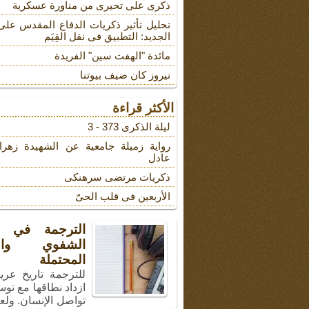
ذکری علی تحیری من مناورة عسکریة
تحلیل تأثیر ذکریات الدفاع المقدس على
الجدید: التطبیق فی نقل القِیَم
مائدة "الهفت سین" الفریدة
نیروز کان ضیف بیوتنا
الأكثر قراءة
لیلة الذکرى 373 - 3
روایة زمیلة جامعیة عن الشهیدة زهرا
عادل
ذکریات مرتضى سرهنکی
الأربعین فی قلب الحیّ
الترجمة في ال
الشفوي والأ
المحتملة
للترجمة تاريخ عري
ازداد نطاقها مع توس
تواصل الإنسان. ولع