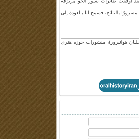
لقد أوقفت طائرات نسور الجو مرتزقة
رورًا بالنتائج، فسمح لنا بالعودة إلى
بان هوانيروز)، منشورات حوزه هنري