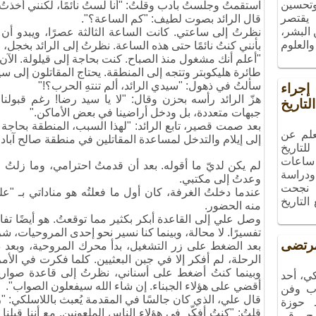
 وتحسين
استقمتُ وجلستُ بأدب وقلتُ: "أنا لستُ نائمًا، لكنني أخذتُ
 يقتصر
قال الرائد بصوت لطيف: "كم الساعة؟".
البشر،
نظرتُ إلى ساعتي. كانت الساعة الثالثة عصرًا، ويبدو أن ج
والعلوم
بأنني كنتُ نائمًا حتى هذه الساعة. نظرتُ إلى الرائد بخجل،
"أعلم أنك مشغول منذ الصباح. كنت بحاجة إلى قيلولة. ال
طائرة هليكوبتر وتتجه إلى المنطقة. يحتاج المقاتلون إلى سي
سألتُ في ذهول: "سيدي الرائد، ألم تنتهِ الحرب؟!"
راء
هزّ الرائد رأسه بحزن وقال: "لا يا سيد رضا! رغم قبولنا 
تاريخ
جبهات متعددة، بل ودخل أراضينا في بعض الأماكن."
بعد صمت قصير، تابع الرائد: "لهذا السبب، المنطقة بحاجة
علم عن
إلى إيلام والتدخل لمساعدة المقاتلين في منطقة صالح آباد.
لتاريخ
ساعات
لم يكن لديّ ما أقوله. بعد أن قدمتُ احترامي، وما زلتُ م
ودراسة
وعدتُ إلى مكتبي.
، نجحت
عندما دخلتُ الغرفة، كان أول ما فعلتُه هو مناداتي بـ "ع
التاريخ
منه الحضور.
وصل علي إلى القاعدة أبكر بكثير مما توقعتُ. هو أيضًا تف
تفسيرًا. لا محالة، وبينما كنا نسير نحو إحدى المروحيات، شر
تضى
بعد الضغط على زر التشغيل، بدأ محرك المروحية، وبعد دق
الرحلة، لم أفكر إلا في جبن البعثيين. كلما فكرت في الأ
وبينما كنتُ أضغط على أسناني، نظرتُ إلى قاعدة صواريخ
ي، أحد
أقضي على هؤلاء الجبناء. إن شاء الله سيفعلون الصواب".
ب وفن
قال علي، الذي كان جالسًا في المقدمة يُعبث باللاسلكي:
ـ حوزة
قلتُ: "كنتُ أفكّر في هؤلاء الناس الملعونين. مع أننا قبلنا ا
مج رقم