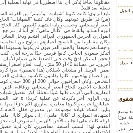
مقاتلوننا نجاحًا يُذكر. أي أننا اضطررنا في نهاية العملية إ
نقطة أبعد قليلاً.
 الجیل
تابع الراوي: كانت كتيبتا "شهادت" و"ميثم" من الفرقة ال
(ص) في طريق عودتهما وكان قائد كتيبة "الشهادات" الحاج 
أصغر أرسنجاني. وحسب رواية الشهيد كاظمي، كان الحاج 
اليوم السابق وألقاها في "كانال ماهي". أي أننا لن نتراجع
القول إن الحرس الجمهوري العراقي اقتحم ودخل الساتر ا
وكان مقاتلوننا من الباسيج أعمارهم تتراوح بين الخ
واجسادهم نحيفة! والجنود العراقيون لم يكونوا يشبهوننا إطلا
أتذكر صعودي الحاجز. كانوا قريبين جدًا لدرجة أنني كنت 
الحجر. لم يكن لديّ وقت حتى للضغط على صمام الأمان.
ء حداد
ضمن الرسل أو مشغلي لاسلكي (هذا تخميني)- بدوا كأر
من الضباع يهاجمهم. كانوا يقاتلون كالأسود ويقتلون الع
أشخاص، وكان العراقي
اللحظات الأخيرة للحاج أصغر أرسنجاني ورفاقه، الذين 
التعاريف التي ذُكرت، قالوا شيئًا مختلفًا. لكن تفصيل شهادة
شفوي
روى الراوي آخر ذكري
يناير، كُلِّفتُ بقيادة مجموعة من مدمري حقل الألغام
مع توسع
الشهادة، الموازي لـ "كانال ماهي"، إلى سواتر كانال ماه
ة دورًا
فرقة كانت على الجانب الآخر، كان من المفترض أن تلتحق 
حياته،
التقدم. لهذا السبب أصبحنا محاصرين. كان لدينا فصيل،
صر دور
الاختراق، أمروا بزرع حقل ألغام هناك. أخذتُ رجال فريق ال