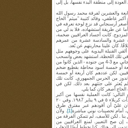
لى العودة إلى منطقة البدء نفسها، بل إلى
سابعة والعشرين لفرقة محمد رسول الله
أكبر عاطفي، وقائد كتيبة "ميثم" الحاج
أصغر أرسنجاني قد نزع لوحة تعرفه في
. أما عن طريقة استشهاده، فلا بد لي من
لمزدوج. كانت أجساد العراقيين ضخمة،
امسة عشرة والسادسة عشرة من عمرهم
قًا. كان علينا محاربتهم عن بُعد.
ألقي القنبلة اليدوية على وجوههم مثل
 في تلك اللحظة، استشهد بعض وانسحب
آخرون. من مسافة 40 أو 50 مترًا، رأيت الحاج أصغر أرسنجاني مع 3-4 من جنوده - الذين كانوا من
بعة أو خمسة أسود محاطة بقطيع ضخم
راقيين. لكن عددهم كان أربعة أو خمسة
ون حوالي 200 أو 300 جندي كوماندوز من الحرس الجمهوري. كانت تلك
لم يُعثر على جثثهم بعد ذلك. لكن في
 الحاج أصغر كان كما يلي.
اته عن عملية كربلاء ٥ على النحو التالي: كانت العملية نفسها من أكبر
عمليات الحرب وأكثرها مغامرة. سأروي لكم جزءًا منها. بدأت كربلاء ٥ في ٩ يناير ١٩٨7. وفي ٢٠
.كان عليّ أن أقودهم عبر مفترق طرق
ي، أمام تحصينات نوني مباشرة
[1]
. ولأن
بنا . لكن للأسف، لم تتمكن الفرقة من
 إن صح التعبير. لمنع العراقيين من
تدمير إلى هناك. كنا نخطط أيضًا للذهاب