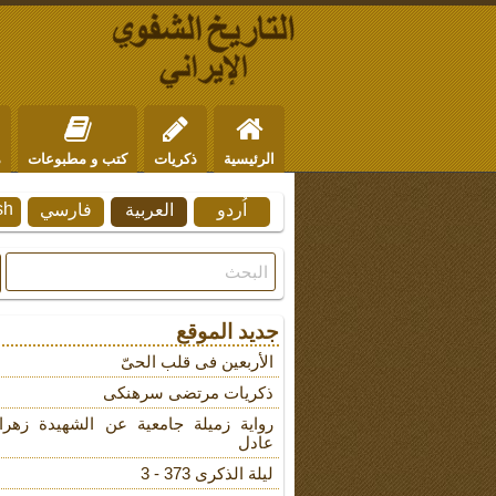
الرئيسية
ذكريات
كتب و مطبوعات
م
sh
اُردو
العربية
فارسي
من نحن
للتواصل
جديد الموقع
الأربعین فی قلب الحیّ
ذکریات مرتضى سرهنکی
روایة زمیلة جامعیة عن الشهیدة زهرا
عادل
لیلة الذکرى 373 - 3