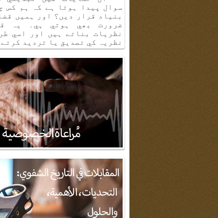
سوال پيدا ہوتا ہے كہ ہم كس چ
بنياد قرار ديں؟ اور ہميں قضا
ضرورت بھي ہوتي ہي۔ يہ قض
نظريات بناتے ہيں اور اسي طر
نظريہ كي تصديق يا ترديد كرتے 