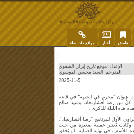
هامش
أخبار
مواقع ذات صلة
الإعداد: موقع تاريخ إيران الشفوي
المترجم: السيد محسن الموسوي
2025-11-5
امج ليلة الذكرى الـ 370 في 24 يوليو 2025، تحت عنوان "محرم في الجبهة" في قاعة
 كلٌّ من رضا أفشارنجاد، وسيد صالح
م هذه الليلة للذكرى .
ري للراوي الأول للبرنامج "رضا أفشارنجاد".
ل الراوي: نُفذت عملية كربلاء 8 بعد عملية كربلاء 5، وكانت تُعتبر عملية صغيرة من حيث
. للأسف، في نهاية العملية، لم يُحقق