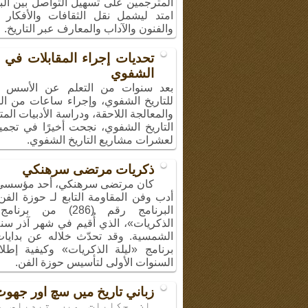
المترجمين على تسهيل التواصل بين الب
امتد ليشمل نقل الثقافات والأفكار و
والفنون والآداب والمعارف عبر التاريخ.
تحديات إجراء المقابلات في ا
الشفوي
بعد سنوات من التعلم عن الأسس ال
للتاريخ الشفوي، وإجراء ساعات من الم
والمعالجة اللاحقة، ودراسة الأدبيات الم
التاريخ الشفوي، نجحت أخيرًا في تجميع
لعشرات مشاريع التاريخ الشفوي.
ذكريات مرتضى سرهنكي
كان مرتضى سرهنكي، أحد مؤسسي
أدب وفن المقاومة التابع لـ حوزة الف
البرنامج رقم (286) من بر
الشمسية. وقد تحدّث خلاله عن بدايا
برنامج «ليلة الذكريات» وكيفية إطل
السنوات الأولى لتأسيس حوزة الفن.
زباني تاريخ ميں سچ اور جھو
ان حكايات ميں تبديلي س