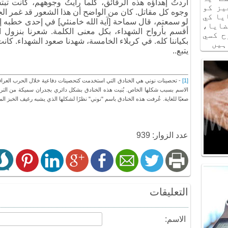
أردتُ إهداؤه هذه الرقائق، كلما رأيتُ وجوههم، كانت تب
يز كو
وجوه كل مقاتل. كان من الواضح أن هذا الشعور قد غمر الج
يا كي
ايا،
أقسم بأرواح الشهداء، بكل معنى الكلمة. شعرنا بنزول ال
ح كسي
بكياننا كله. في كربلاء الخامسة، شهدنا صعود الشهداء. كانت 
ہيں
يتبع..
[1]
الاسم بسبب شكلها الخاص. بُنيت هذه الخنادق بشكل دائري بجدران سميكة من التراب وا
صعبًا للغاية. عُرفت هذه الخنادق باسم "نوني" نظرًا لشكلها الذي يشبه رغيف الخبز ال
عدد الزوار: 939
التعليقات
الاسم: