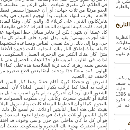
شر، بل
في الظلام. لأن مفترق شهادت ، على الرغم من عظمته، كان 
العلوم
العدو مرئيًا من ثلاث جهات؛ أي أن عصفورًا سيقفز فيطلق 
الألغام. وقرب انتهاء عملهم، بدأ الهجوم العنيف في و
لتاريخ
الوقت، كانت كتيبة الشهادة التابعة للفرقة 27 في طليعة المعركة.
كاد عملنا أن ينتهي؛ لكن لن يغادر مقاتل خط المواجهة عندم
نظرية
"لقد أنجزت مهمتي". بقينا. بذل الجنود خلف الساتر كل ما 
قابلات
جي، وما إلى ذلك. رأيتُ نفسي القناص ومساعده يُستشهدا
تاحة عن
 تقييم
مترًا. كان هناك الكثير من الذخيرة، العسل، البسكويت، 
آنذاك، في القارب. لم يستطع أحدٌ الذهاب للحصول على ت
شخص يشبه زهرة. كانت تربة الشلامجة هذه تغلي كماء ال
الهاون. كنت متعبًا جدًا. ودخلت أيضًا بعض قطع صغيرة
لأخفف عني التعب.
 مكتب
لنفترض أن شخصًا كريمًا أقام حفلةً ودعا كبار السن. 
ن، ضيف
يُرحَّب به أيضًا كما يُرحَّب بكبار السن. لماذا؟ لأن ا
نامج «ليلة
الشعور الذي أريد أن أخبركم به لم يكن لسببٍ ما؛ بل بس
الذكريات»، الذي أُقيم في شهر آذر سنة 1396
ت فكرة
بالنجوم. كما لو أن الخطوط البيضاء كانت بمثابة نزول الملا
اقه في
بقيتُ على هذه الحال لثانيتين أو ثلاث. لم أسمع كل ذلك 
كامل لثانيتين أو ثلاث. غرقتُ في شعاع الضوء. استعدتُ 
هو أن كل ما كان بداخلي من حزن وأسى وخوف قد اختفى.
ٹ
أسير، أحضرتُ بهدوء تلك الذخيرة والبسكويت. ظننتُ أ
ے يہ