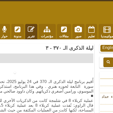
ولتيمديا
تعليم
صور
مقالات
مؤتمرات
تقرير
مدونة
حوار
ليلة الذكرى الـ ٣٧٠ - ٣
Engli
أُقيم برن
سورة التابعة لحوزه هنري . وفي هذا البرنامج، استذكر
الموسوي، ورامين أصغري ذكرياتهم. وكان داوود صالحي مقد
■
ء حداد
عملية كربلاء 8 في شلمجة كانت من الذكريات الأخ
قا
المساحة، لكنها كانت من العمليات المكثفة من حيث الشدة