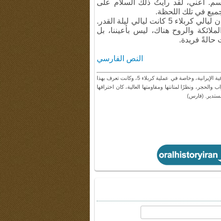
تسم. أعني، لقد رأيتُ ذلك السلام على
ميع في تلك اللحظة.
لو سمعتم، قال سماحة [آية الله خامنئي] في إحدى خطبه إن ليالي كربلاء 5 كانت ليالي ليلة القدر.
ملائكة والروح هناك، ليس بأعيننا، بل
حالةً فريدة.
النص الفارسي
- تحصينات نوني هي الخنادق التي استخدمت كتحصينات دفاعية خلال الحرب العراقية الإيرانية، وخاصة في عملية كربلاء 5، وكانت تعرف بهذا
لحجر، ونظرًا لمتانتها ومقاومتها العالية، كان اختراقها
مستدير. (فارس)