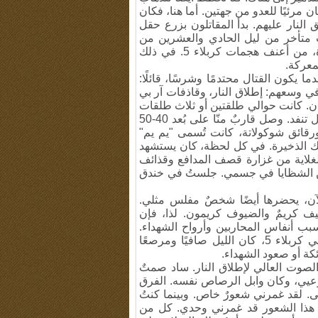
مرئيًا للعدو من جهتين. أما هنا، فكان
النار عليهم. بدأ المقاتلون بزرع حقل
قت متأخر من ليل الحادي والعشرين من
يناير/كانون الثاني، على كربلاء 5، والذي كان، وفقًا للقادة، من أعنف هجمات كربلاء 5. في ذلك
ا يكون القتال محتدمًا وشرسًا، قائلًا:
في وسعهم: إطلاق النار، وقاذفات آر بي
ن. كانت حوالي طلقتين أو ثلاث طلقات
كاملة. بدأتُ إطلاق النار بتلك البندقية. كانت ذخيرة الأطفال تنفد. وصل قاربٌ منّا على بُعد 40-50
ورقائق شوكولاتة، كانت تُسمى "يم يم"
لك الذخيرة. في كل لحظة، كان يستشهد
غلاية من غزارة قصف المدافع وقذائف
 من الشظايا في جسمي. جلستُ في خندق
الآن، يحضرها أيضًا شخصٌ مفلس مثلي.
لمضيف كريمٌ والضيوف كريمون. لذا، فإن
بب أنفاس المحاربين وأرواح الشهداء.
لثانية أو ثانيتين، شعرتُ وكأنني أرى ملكوت السموات. في كربلاء 5، كان الليل صافيًا ومرصعًا
ئكة أو صعود الشهداء.
الصوت العالي لإطلاق النار. ساد صمتٌ
وعيي، وكان وابل الرصاص نفسه. الفرق
 لقد غمرني شعورٌ خاص. وبينما كنتُ
ن هذا الشعور قد غمرني وحدي. كل من