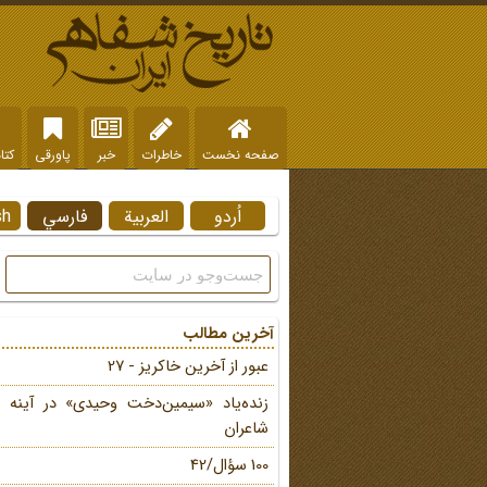
صفحه نخست
خاطرات
خبر
پاورقی
کتا
اُردو
العربية
فارسي
sh
آخرین مطالب
عبور از آخرین خاکریز - 27
زنده‌یاد «سیمین‌دخت وحیدی» در آینه 
شاعران
100 سؤال/42