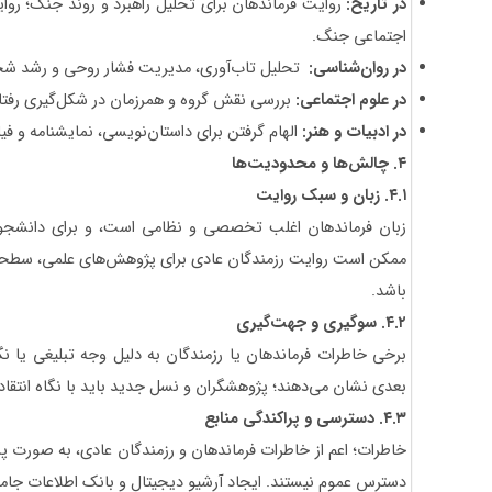
در تاریخ:
روایت فرماندهان برای تحلیل راهبرد و روند جنگ؛ روای
اجتماعی جنگ.
در روان‌شناسی
:
تحلیل تاب‌آوری، مدیریت فشار روحی و رشد ش
در علوم اجتماعی
:
بررسی نقش گروه و همرزمان در شکل‌گیری رفتا
در ادبیات و هنر
:
الهام گرفتن برای داستان‌نویسی، نمایشنامه و فی
۴
.
چالش‌ها و محدودیت‌ها
۴.۱.
زبان و سبک روایت
زبان فرماندهان اغلب تخصصی و نظامی است، و برای دانشجویا
ممکن است روایت رزمندگان عادی برای پژوهش‌های علمی، سطحی و 
باشد.
۴.۲
.
سوگیری و جهت‌گیری
برخی خاطرات فرماندهان یا رزمندگان به دلیل وجه تبلیغی یا نگ
‌بعدی نشان می‌دهند؛ پژوهشگران و نسل جدید باید با نگاه انتقادی
۴.۳
.
دسترسی و پراکندگی منابع
خاطرات؛ اعم از خاطرات فرماندهان و رزمندگان عادی، به صورت پرا
دسترس عموم نیستند. ایجاد آرشیو دیجیتال و بانک اطلاعات جا