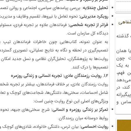
تحلیل چندلایه
: بررسی پیامدهای سیاسی، اجتماعی و روانی تصم
رویکرد مدیریتی
:
نحوه تعامل با نیروها، تقسیم وظایف و مدیریت
شفاهی
فراتر از تجربه شخصی
:
فرماندهان علاوه بر تجربه فردی، مسئولی
دیدگاه کل سازمان است.
 گذشته
به عنوان نمونه، کتاب‌هایی چون خاطرات فرماندهان تیپ یا
تصمیم‌گیری در لحظه و نگاه به نتایج عملیاتی، تصویری گسترده و
ا همان
ت چون
روایت‌ها به پژوهشگران، تحلیل‌گران نظامی و نسل جدید امکان م
 به یک
تصمیم‌ها را درک کنند.
ن فهم،
۱.۲.
روایت رزمندگان عادی: تجربه انسانی و زندگی روزمره
می‌دهد
روایت رزمندگان عادی، بر خلاف فرماندهان، بیشتر بر تجربه شخص
کند، در
شامل احساسات، سختی‌ها، دلتنگی‌ها، شجاعت‌های کوچک و تعامل
گیرانه
ویژگی‌های اصلی این نوع روایت چنین است:
احساس و
تمرکز بر زندگی روزمره و انسانی
:
شرح سختی‌های جبهه، نحوه گ
روابط دوستانه میان رزمندگان.
روایت احساسی:
بیان ترس، دلتنگی خانواده، شادی‌های کوچک و