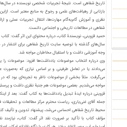
تاریخ شفاهی است. نتیجۀ تجربیات شخصی نویسنده در سال‌ها فع
بازتابی از رهیافت‌های علمی و رجوع به منابع معتبر است. ازاین
نظری و آموزش گام‌به‌گام مهارت‌ها، انتقال تجربیات عملی و ارائۀ
شفاهی در مطالعات تاریخی و اجتماعی دانست.
حمید قزوینی، نویسندۀ کتاب، درباره محتوای این اثر گفت: کتاب د
سال‌های گذشته با توصیه سایت تاریخ شفاهی برای انتشار در 
وجه آموزشی داشت و با استقبال مخاطبان مواجه شد.
وی درباره انتخاب موضوعات یادداشت‌ها افزود: موضوعات را
می‌دادند یا در تعامل طرفینی و بر اساس نیازی که به‌صورت
می‌گرفت. مثلاً بخشی از موضوعات ناظر به تجربه‌ای بود که در
مواجه می‌شدیم. بعضی موضوعات هم جنبۀ نظری داشت و پرسش‌ها
قزوینی درباره ایدۀ تبدیل یادداشت‌ها به کتاب گفت: بعد از این
جمله آقای غنی‌‌یاری، ریاست محترم مرکز مطالعات و تحقیقات فر
محیط تاریخ شفاهی احساس می‌شد، پیشنهاد تدوین و تألیف کتاب
مؤلف کتاب با تأکید بر ضرورت نقد اثر گفت: کتاب، نیازمند ن
امیدوارم این مهم، اتفاق بیفتد. هر کاری با نگاه نقادانه امکان اصل