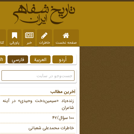
صفحه نخست
خاطرات
خبر
پاورقی
کتا
اُردو
العربية
فارسي
sh
آخرین مطالب
زنده‌یاد «سیمین‌دخت وحیدی» در آینه 
شاعران
100 سؤال/42
خاطرات محمد‌علی شعبانی