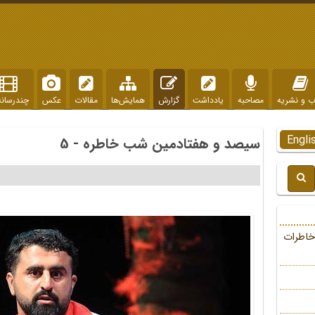
ب و نشریه
مصاحبه
یادداشت
گزارش
همایش‌ها
مقالات
عکس
چندرسانه
Engli
سیصد و هفتادمین شب خاطره - 5
خاطرات