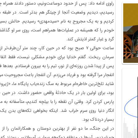
راوی ادامه داد: پس از حدود دوساعت‌ونیم، دستور دادند همراه چه
رسیدیم، دیدیم وضعیت آنجا از چیتگر هم بدتر است. در طبقه م
کردیم و به یک مجروح به نام «سیدمهدی» رسیدیم. حالش بسیار 
خودم را که همیشه در عملیات‌ها همراهم است، روی سر او گذاشت
گرد و غبار کمتر اذیتش کند.
ساعت حوالی ۷ صبح بود که در حین کار، چند متر آن‌طرف‌
سرمان ریخت. گفتم خدایا برای خودم مشکلی نیست، فقط اتفاقی
پس از پیدا شدن روزنه‌ای از نور، تیم را به بیرون فرستادم. بعدها
انفجار مرا گرفته بود و فریاد می‌زدم. آن انفجار باعث مجروحیت 
بود، برای اولین بار در یک حادثۀ واقعی حضور داشت. در حین 
پارس کردن کرد. وقتی آن نقطه را با بیلچه کندیم، متأسفانه به
انگار دنیا روی سرم خراب شد. اینکه بخواهی تکه‌های بدن یک
بسیار دردناک بود.
در این جنگ، ما دو نفر از بهترین دوستان و همکارانمان را 
جمشیدپور. آن‌ها در منطقه دوکوهه سوار بر آمبولانسی بودند که