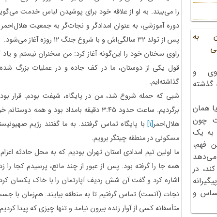
را می‌بیند. به او از علاقه خود برای پوشیدن لباس خدمت می‌گ
دوره آموزشی، به عنوان امدادگر و نجات‌گر به جمعیت هلال‌احمر 
ن به
پس از تولد ۳۲ سالگی‌اش و با شروع جنگ ۱۲ روزه آغاز می‌شود.
ی
راوی سخنان خود را این‌گونه آغاز کرد: من سخنران نیستم و یاد 
قول یکی از دوستان، ما در کف جاده و در عملیات بزرگ شده‌ای
وی و
گذاشته‌ایم.
ه گذشته
ا همان
برگردیم. ساعت حدود ۳:۴۵ دقیقه بامداد بود و ه
ت چون
هلال‌احمر
[1]
با پایگاه تماس گرفتند. به ما گفتند رژیم صهیونیستی
 به یک
مسکونی در منطقه چیتگر برویم.
ن فهم،
ما اولین تیم امدادی استان تهران بودیم که به محل حادثه اعزام
می‌دهد
همه ‌جا را گرفته بود. پس از عبور از چند مانع، پرسیدم کجا را ز
کند، در
اشاره کرد و گفت آن شش ردیف آپارتمان را با خاک یکسان کرده
گیرانه
احساس و
نجات (آنست) تماس گرفتیم تا به منطقه بیایند. هم‌زمان با جست‌و
متأسفانه کسی از آوار زنده بیرون نیامد و تنها چیزی که پیدا کردیم،