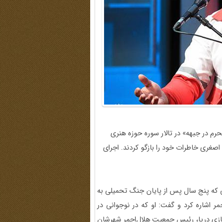
 خاطره، 2 مرداد 1404 با موضوع «محرم در جبهه» در تالار سوره حوزه هنری
اصغری خاطرات خود را بازگو کردند. اجرای
ین اصغری، متولد خرداد ۱۳۷۲ بود؛ از نسلی که پنج سال پس از پایان جنگ تحمیلی به
ر اشاره کرد و گفت: او که در نوجوانی در
سازی دریا، رئیس جمعیت هلال‌احمر شهرشان