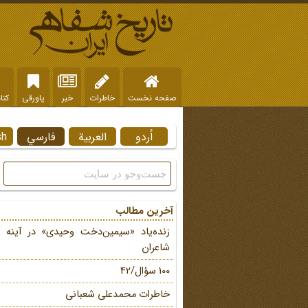
صفحه نخست
خاطرات
خبر
پاورقی
کتا
اُردو
العربية
فارسي
sh
آخرین مطالب
زنده‌یاد «سیمین‌دخت وحیدی» در آینه 
شاعران
100 سؤال/42
خاطرات محمد‌علی شعبانی