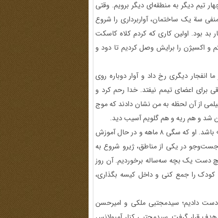
ار تیم دیگر به منطقه‌ای دیگر برویم. وقتی
نفی سة یک ساختمان، آواربرداری را شروع
بد بود. اولین کاری که کردم کلاه کاسکت
م و اکسیژن را برایش وصل کردیم تا دود و
تر از ما انفجار دیگری رخ داد و آوار دوباره روی
 برای اعضای تیمم نیفتد. خدا رحم کرد و
 فیلمی از آن لحظه به من نشان دادند که موج
من شد و هم ریه و هم گلویم آسیب دید.
شاید تلخ‌ترین خاطره‌ام مربوط به سگ زنده‌یاب پایگاه ما، «ژیرو» باشد. او که سگی ۸ ماهه و در حال آموزش
جست‌وجو در یکی از مناطق، ژیرو شروع به
 مچ دست یک بچه سه‌ساله برخوردیم. آن روز
 کودک را جمع کنی و داخل کیسه بگذاری،
از دست دادیم؛ سیدمجتبی ملکی و امیرحسن
 هدف قرار گرفت. سیدمجتبی کنار آمبولانس