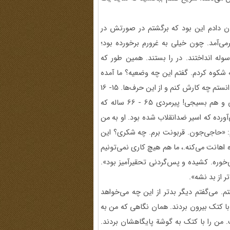
ن دادم این بود که برگشتم در صورتش در
ی‌آمد. چون خیلی به غرورم برخورده بود؛
له انداختند. در را بستند. همین طور که
شکوه کردم. گفتم این چه وضعیه؟ ما آمده
بودیم بجنگیم. این اگر در میدان جنگ با من روبه‌رو شده بود می‌دانستم چه کارش کنم و از این حرف‌ها. 15- 16
نفری بودیم که زندانی بودیم. هم ارتشی بین ما بود هم سپاهی و هم بسیجی! پیرمردی 65 - 66 ساله که
آورده که اسیر ضدانقلاب شده بود. او به من
م: «حاجی‌جون. قربونت برم. چه شکری؟ این
اهانت می‌کنه.، ما هم هیچ کاری نمی‌تونیم
خوره. کشیده و پس‌گردنی تحقیرآمیز بود».
 از بد نشه».
. می‌گفتم دیگر بدتر از این چه می‌خواهد
ا با کتک بیرون بردند. همان نگاهی که من به
. من را با کتک به گوشة پایگاهشان بردند.