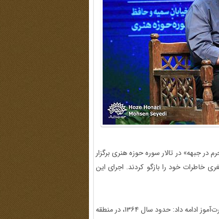
اطره، 2 مرداد 1404 با موضوع «محرم در جبهه» در تالار سوره حوزه هنری برگزار
ری خاطرات خود را بازگو کردند. اجرای این
در ادامه سخنانش با یک خاطرۀ عبرت‌آموز ادامه داد: حدود سال 1364، در منطقه