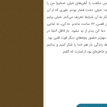
انت در 60 سانت بود. یک قفس مکعب با آهن‌های خیلی ضخیم! من را
د. خیلی تحت فشار بودم. طوری که از آن
ر به آن شرایط تعریف می‌کنم. خیلی برایم
سخت بود. زمستان کردستان، سرما، باران هم می‌بارید. من در آن قفس، 72 ساعت ماندم. نه آبی، نه غذایی
ا کن بدتر از بد نشود. باز لااقل آنجا در
می‌دادند. از همه مهم‌تر حضور بچه‌های دیگر قوت قلبی بود.
 زندگی باز هم خدا را شکر کنیم و بدانیم
 خاطره‌ای بود از اسارت که گفتم.