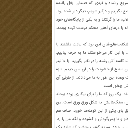
یع راننده و فردی که صندلی بغل راننده
 از ماشین‌‎ها بیرون بپریم، موضع بگیریم و درگیر شویم، دیگر دیر شده بود.
ب، ما را گرفتند و به یکی از پایگاه‌های خود
سوله با درهای آهنی محکم درست کرده بودند.
شکنجه‌های‌شان این بود که عادت داشتند با
با این کار می‌خواستند ما به حرف بیاییم.
خیلی اذیت می‌کردند. روزی یک وعده غذا به ما می‌دادند. شما یک کاسه آش رشته را در نظر بگیرید. با 10 لیتر
بود. من آن موقع 15 سال داشتم و این سطح از خشونت را در آن سن دیدم. تازه
لم شده بود. غذا که یک وعده این طور به ما می‌دادند. از طرفی آن
یش چطور است.
ند. یک روز که ما را برای بیگاری برده بودند
دستان، سنگ‌هایش به شکل ورق ورق است. من
پای یکی از این کومله‌ها خورد. صاف هم
و و با پس‌گردنی و کشیده و لگد من را زد.
 می‌دهد. سریع گفتم ببخشید که شاید یک