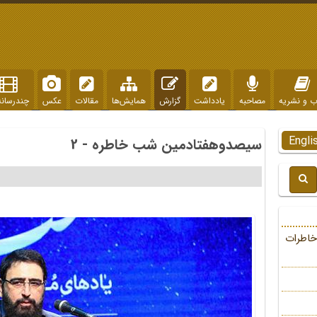
ب و نشریه
مصاحبه
یادداشت
گزارش
همایش‌ها
مقالات
عکس
چندرسانه
Engli
سیصدوهفتادمین شب خاطره - 2
خاطرات