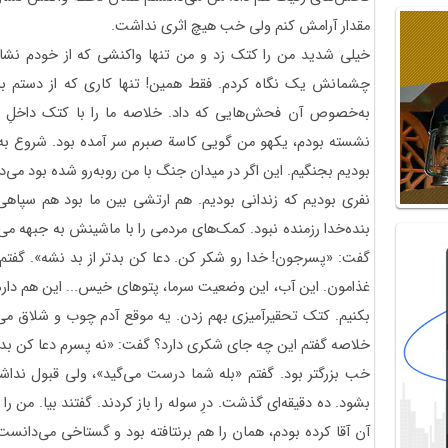
مقدار آرامش کنم ولی خب هیچ اثری نداشت.
خیلی شدید من را کتک زد و من تنها واکنشی که از خودم نشا
چشمانش یک نگاه کردم. فقط همین! تنها کاری که از دستم برم
به‌خصوص آن فحش‌هایی که داد. خلاصه ما را با کتک داخلِ سو
نشسته بودم، یکهو من گویی کاسة صبرم سر آمده بود. شروع به 
بنده‌خدا رزمنده نبود. کمک‌‌های مردمی را با ماشینش به جبهه می‌
گفت: «پسرجون! خدا رو شکر کن. دعا کن بدتر از بد نشه». گفت
غذامون. این آب، این وضعیت سرما، پتوهای خیس... این هم داره 
بکنیم. کتک تحقیرآمیزی بهم زدن. یه موقع آدم چوب و شلاق می‌
خلاصه گفتم این چه جای شکری دارد؟ گفت: «نه پسرم دعا کن بدتر
خب بزرگتر بود. گفتم «بله شما درست می‌گید»، ولی قبول نداشتم
بشود. ده دقیقه‌ای گذشت. درِ سوله را باز کردند. گفتند بیا. من ر
آن آقا کرده بودم، همان را هم برنتافته بود و گستاخی می‌دانست