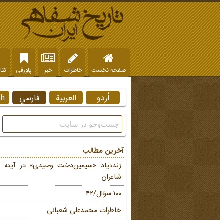
صفحه نخست
خاطرات
خبر
پاورقی
کتا
اُردو
العربية
فارسي
sh
آخرین مطالب
زنده‌یاد «سیمین‌دخت وحیدی» در آینه 
شاعران
100 سؤال/42
خاطرات محمد‌علی شعبانی