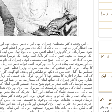
 زہرا
’’… اس وقت، ڈاکٹر مصطفیٰ چمران ابھی ایران نہیں پہنچے تھے اور ل
سے انتظار کر رہے تھے… یہاں تک کہ ایک دن، میں وزیر اعظم آفس میں
دنوں میرا زیادہ تر کام وزیر اعظم آفس میں ہی ہوتا تھا۔ میں اپنے
ایک دوست نے مجھے چمران کہہ کر بلایا، اسی وقت ایک دوسرا شخص می
انہ کا
میں نے کہا: جی! اس نے کہا: صبح سے مسلسل کوئی چمران کے نام سے 
ہے اور بیروت سے پیغام دے رہا ہے اور کوئی اسے جواب نہیں دے رہا۔ آ
کا بھائی ہوں۔ اس شخص کی مدد سے میں نے وزیر اعظم آفس آئے 
ٹیلیکس مل گیا۔ جب میں نے دیکھا تو ٹیلیکس کو پہنچے آٹھ گھنٹے گزر چ
کے لیے ہماری اجازت کا منتظر تھا[1] اور وہ لو
ے ایک
طیارے میں ڈاکٹر چمران کے ساتھ لبنان کے ممتاز مذہبی رہنما اور 
سپریم کونسل کے نائب صدر مرحوم شیخ مہدی شمس الدین، لبنان کی
حسینی، لبنان کی موجودہ پارلیمنٹ کے سربراہ نبیہ بری اور بڑی تعد
اپنے بھائی سے رابطہ کیا تو وہ بہت خوش ہوئے، اس وقت ڈاکٹر سنجابی،
لی کی
درمیان دوستانہ تعلقات ہونے کے باوجود، بد قسمتی سے پتہ نہیں 
اس
اجازت نہیں دی جارہی تھی، بڑی کوشش اور تگ و دو کے بعد اس طیارے 
 نوجوان
گئی، لیکن یہاں یہ بات بتانا ضروری سمجھتا ہوں کہ اس لبنانی وف
 امجدیہ
جانب سے ہونے والی تمام تر بے مروتی اور تاخیر پر میرے بھائی مصط