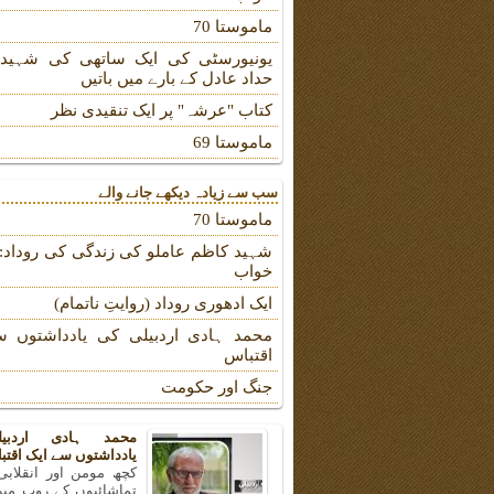
ماموستا 70
یونیورسٹی کی ایک ساتھی کی شہیدہ
حداد عادل کے بارے میں باتیں
کتاب "عرشہ" پر ایک تنقیدی نظر
ماموستا 69
سب سے زیادہ دیکھے جانے والے
ماموستا 70
شہید کاظم عاملو کی زندگی کی روداد: ب
خواب
ایک ادھوری روداد (روایتِ ناتمام)
محمد ہادی اردبیلی کی یادداشتوں س
اقتباس
جنگ اور حکومت
محمد ہادی اردبی
یادداشتوں سے ایک اقتب
کچھ مومن اور انقلابی
تماشائیوں کے روپ میں