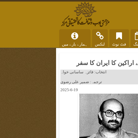
نگ
فٹ نوٹ
لنکس
ہمارے بارے میں
راکین کا ایران کا سفر
انتخاب: فائزہ ساسانی خواہ
ترجمہ: ضمیر علی رضوی
2025-6-19