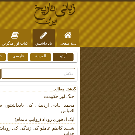
پہلا صفحہ
یاد داشتیں
کتاب اور میگزین
اُردو
العربية
فارسي
h
ہم سے رابطہ
گذشتہ مطالب
جنگ اور حکومت
محمد ہادی اردبیلی کی یادداشتوں س
اقتباس
ایک ادھوری روداد (روایتِ ناتمام)
شہید کاظم عاملو کی زندگی کی روداد: ب
خواب