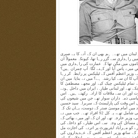
بنان میں تھے۔ ہم بھی ان کے آنے کا بے صبری
 راہداری سے گزر رہا تھا، کیونکہ معمولاً ان
 کاموں میں مگن تھا کہ عمارت کی راہداری میں
رے پاس آیا اور کہنے لگا: آپ چمران ہیں؟
وزیر اعظم آفس کے ٹیلیکس پر رابطہ کر رہا
پ کا ان سے کیا رشتہ ہے؟ میں نے بتایا: میں ان
تمام ٹیلیکس چیک کیے اور مجھے مصطفیٰ کا
کے تھے اور لبنانی طیارہ، ایران میں داخل ہونے
گ امام خمینی کی زیارت اور ان سے ملاقات کا ارادہ رکھتے ہیں۔ اس
سیاسی ذمہ داران سوار تھے جن میں شیعوں کی
 اس وقت کی پارلیمنٹ کے سربراہ سید حسین
اد میں امام موسیٰ صدر کے دوست، یہاں تک کہ
لبنان کے اہل سنت علماء کے نمائندے اور ’امل‘ تحریک کے مجاہدین بھی شامل تھے، یہ کل 92 افراد تھے۔ جب میں نے
 وزیر خارجہ تھے اور ان کے اور میرے بھائی کے
کن مسائل کی وجہ سے اس طیارے کو داخلے کی
کو مہرآباد ایئرپورٹ پر اترنے کی اجازت مل
د کے ساتھ وزیر اعظم آفس کے عہدیداروں کی
فیٰ بہت زیادہ غصہ تھے وہ بھی انقلاب کے ان