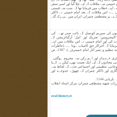
خمینی سے ملاقات کے لیے چلا گیا اور اسی سفر
سے اپنے خطاب میں فرمایا تھا کہ سب سے قیمتی
ن ہے، اس ملاقات کے بعد امام خمینی نے ڈاکٹر
ت نہیں دی[2] اور امام خمینی کے کہنے پر مصطفیٰ چمران، ایران میں ہی رک گئے
۔۔۔۔۔۔۔۔۔۔۔۔۔۔۔۔۔۔۔۔۔۔۔۔۔۔۔۔۔۔۔۔۔۔۔۔۔۔۔۔۔۔۔۔۔۔۔۔۔۔۔۔۔۔۔۔
 وقت شیعوں کی سپریم کونسل کے نائب صدر تھے۔ کی
محرومین‘ تحریک اور ’امل‘ آرگنائزیشن کے
ات کی اور امام خمینی نے اس ملاقات میں اپنے
رمایا کہ آخرکار حق کامیاب ہوتا ہے۔(خاطرات
سیاسی اجتماعی، دکتر صادق طباطبائی، نشر عروج وابسته به مؤسسه تنظیم و نشر آثار امام خمینی(رہ)، 1387، ص
 مرکزی عہدیدار اور اہم رکن سے محروم ہوگئی۔
ی محاذوں کے لیے ایک نعمت تھی، لیکن یہ کہنا
وحانی، تنظیمی اور اجتماعی جذبے کے لحاظ سے
گاری اور ڈاکٹر چمران کے چھوڑے جدوجہد اور
مبارزات شھید مصطفی چمران، مرکز اسناد انقلاب
oral-history.ir