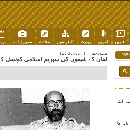
خبریں
انٹرویو
رپورٹ
کانفرنسیں
مقالات
تصویری البم
ٹرین
مہدی چمران کی یادوں کا ٹکڑا
Englis
لبنان کے شیعوں کی سپریم اسلامی کونسل کے ا
ے ایک
انہ کا