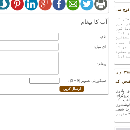
فوج سے
حکم کے
آپ کا پیغام
رے میں
ھا کون
ر اسکے
نام:
بٹالین
 تھا۔
ای میل:
اصر کے
ی معلوم
ے آرڈر
پیغام:
یادوں بھری رات کا ۲۹۸ واں
سیکورٹی تصویر (9 + 5) :
قدس کے
 یادوں
ا ۲۹۸ واں پروگرام،
افت کے
کوششوں
۲۷ دسمبر ۲۰۱۸ء کو آرٹ شعبے
کے سورہ ہال میں منعقد ہوا ۔ اگلا پروگرام ۲۴ جنوری