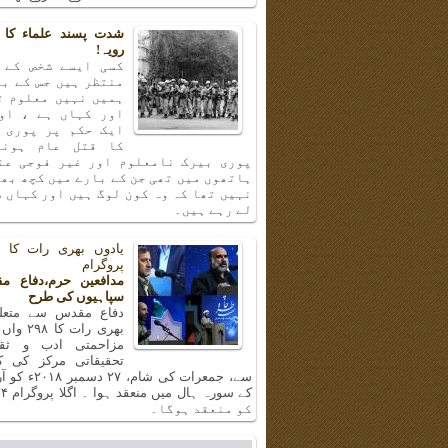
شدت پسند علماء کا 
رویہ!
کسی ایسے شخص کے 
منتظر ہیں جس کے با
ہمیں نہیں معلوم ت
اور کہاں ہے ، او
ایک حکم پر پوری 
کا قتل عام ہونا
پوری بیرک نامعلوم اور غیر فوجی عن
ہاتھوں میں تھی جن کے بارے میں کچھ بھ
نہیں تھا کہ وہ کون لوگ ہیں اور کہاں س
لے رہے ہیں۔
پروگرام
مدافعین حرم،دفاع م
سپاہیوں کی طرح
دفاع مقدس سے متعلق
بھری رات ک
مزاحمتی ادب و ثق
تحقیقاتی مرکز کی 
سے، جمعرات کی شام، 
کو منعقد ہوگا۔