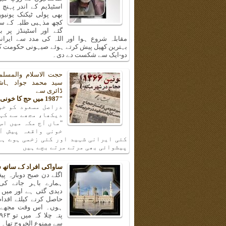
اسٹیڈیم کے اندر پہنچ
بھی پولی ٹیکنک یونیو
کچھ مذہبی طلبہ کے سا
گئے اور اسٹینڈز پر ب
مقابلہ شروع ہوا اور اللہ کی مدد سے ایرانی
بہترین کھیل پیش کرتے ہوئے صیہونی حکومت کی
دو-ایک سے شکست دے دی۔
حجت الاسلام والمسلم
سید محمد جواد ہا
ڈائری سے
"1987 میں حج کا خونی واقعہ"
دراصل مسعود کو خو
دیکھا، مجھے سے کہن
"ماں آج مکہ میں اس
خونی واقعہ پیش آ
کئی ایرانی شہید اور کئی زخمی ہوے ہی
پیشوائی بھی مرتے مرتے بچے ہیں
ساواکی افراد کے ساتھ 
اگلے دن صبح دوبارہ پیغا
ہمارے باہر جانے کی
دیدی گئی ہے اور میں 
حاصل کرنے کیلئے اقدا
ہوں۔ اس وقت مجھے و
سے ممنوع الخروج تھا۔