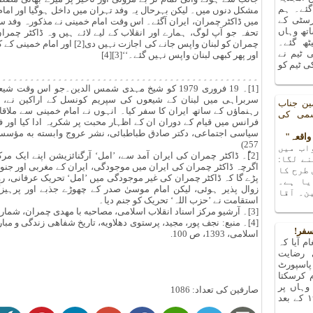
 گئے۔ ہم
مشکل دنوں میں۔ لیکن بہرحال یہ وفد تہران میں داخل ہوگیا اور امام 
رسٹی کے
میں ڈاکٹر چمران، ایران آگئے۔ اس وقت امام خمینی نے مذکورہ وفد 
تھ وہاں
تحفہ جو آپ لوگ، ہمارے اور انقلاب کے لیے لائے ہیں وہ ڈاکٹر چمرا
یٹھ گئے۔
چمران کو لبنان واپس جانے کی اجاز
 ٹیم نے
اور پھر کبھی لبنان واپس نہیں گئے۔‘‘[3][4]
 ٹیم کو
۔۔۔۔۔۔۔۔۔۔۔۔۔۔۔۔۔۔۔۔۔۔۔۔۔۔۔۔۔۔۔۔۔۔۔۔۔۔۔۔۔۔۔۔۔۔۔
[1]۔ 19 فروری 1979 کو شیخ مہدی شمس الدین۔جو اس
سربراہی میں لبنان کے شیعوں کی سپریم کونسل کے اراکین نے، ’ال
ین جناب
رہنماؤں کے ساتھ ایران کا سفر کیا۔ انہوں نے امام خمینی سے ملاق
شمی کی
فرانس میں قیام کے دوران ان کے اظہار محبت پر شکریہ ادا کیا اور ف
257)
اب میں
[2]ْ۔ ڈاکٹر چمران کی ایران آمد سے، ’امل‘ آرگنائزیشن اپنے ایک
ے لگا:
اگرچہ ڈاکٹر چمران کی ایران میں موجودگی، ایران کے مغربی اور جنوب
 طرح کا
پڑے گا کہ ڈاکٹر چمران کی غیر موجودگی میں ’امل‘ تحریک عرفانی، ر
یا ہے۔
زوال پذیر ہوئی، لیکن امام موسیٰ صدر کے چھوڑے جذبے اور پرہیز
ن۔ آقا
استقامت نے ’حزب اللہ‘ تحریک کو جنم دیا۔
[3]۔ آرشیو مرکز اسناد انقلاب اسلامی، مصاحبه با مھدی چمران، شمارہ بازیابی 1144۔
[4]۔ منبع: نجف پور، مجید، پرستوی دھلاویه، تاریخ شفاھی زندگی و 
سفر!
اسلامی، 1393، ص 100.
م آیا کہ
 رضایت
پاسپورٹ
م کرسکتا
ہاں پر
صارفین کی تعداد: 1086
پتہ چلا کہ میں تو ۱۹۶۳ کے بعد