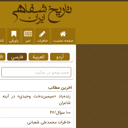
صفحه نخست
خاطرات
خبر
پاورقی
کتا
اُردو
العربية
فارسي
sh
آخرین مطالب
زنده‌یاد «سیمین‌دخت وحیدی» در آینه 
شاعران
100 سؤال/42
خاطرات محمد‌علی شعبانی