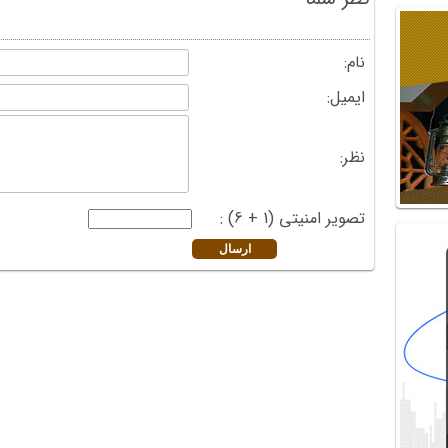
نام:
ایمیل:
نظر:
تصویر امنیتی (1 + 6) :