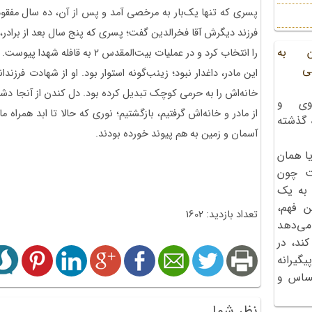
پسری که تنها یک‌بار به مرخصی آمد و پس از آن، ده سال مفقود
فرزند دیگرش آقا فخرالدین گفت؛ پسری که پنج سال بعد از برادر،
ن به
را انتخاب کرد و در عملیات بیت‌المقدس
۲
به قافله شهدا پیوست.
ی
این مادر، داغدار نبود؛ زینب‌گونه استوار بود. او از شهادت فرزن
خانه‌اش را به حرمی کوچک تبدیل کرده بود. دل کندن از آنجا دشوار
وی و
از مادر و خانه‌اش گرفتیم، بازگشتیم؛ نوری که حالا تا ابد همراه 
ه گذشته
آسمان و زمین به هم پیوند خورده بودند.
ا همان
ت چون
 به یک
ن فهم،
تعداد بازدید: 1602
می‌دهد
کند، در
گیرانه
احساس و
نظر شما