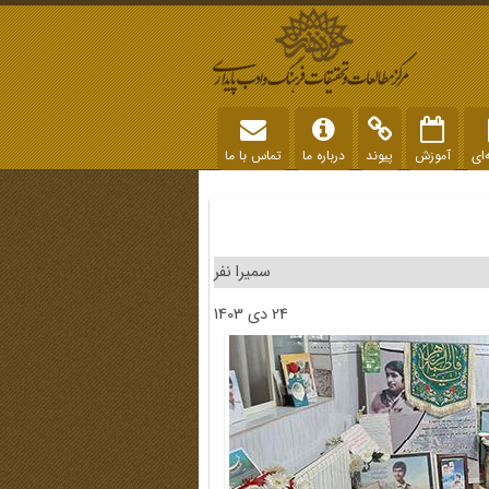
‌ای
آموزش
پیوند
درباره ما
تماس با ما
سمیرا نفر
24 دی 1403