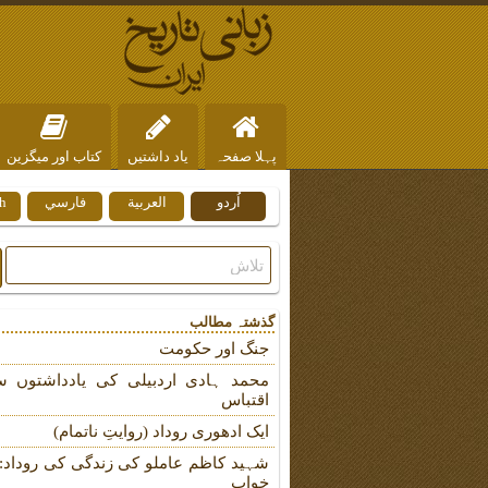
پہلا صفحہ
یاد داشتیں
کتاب اور میگزین
اُردو
العربية
فارسي
h
ہم سے رابطہ
گذشتہ مطالب
جنگ اور حکومت
محمد ہادی اردبیلی کی یادداشتوں س
اقتباس
ایک ادھوری روداد (روایتِ ناتمام)
شہید کاظم عاملو کی زندگی کی روداد: ب
خواب