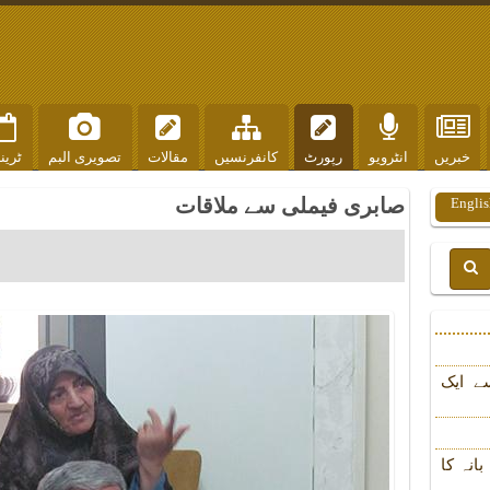
خبریں
انٹرویو
رپورٹ
کانفرنسیں
مقالات
تصویری البم
ٹرین
صابری فیملی سے ملاقات
Englis
ے ایک
انہ کا