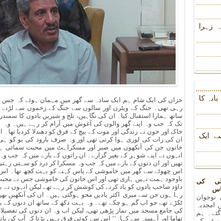
 زہرا
انہ کا
خزاں کی ایک شام ہم ایک سادہ سے گھر میں مہمان ہوئے کہ جس 
رہی تھی۔ جنگ کے ویٹرن اور سالوں سے جنگ کے زخموں سے لڑنے 
ساتھ ہمارا استقبال کیا۔ ان کی نگاہیں، تلخ و شیریں یادوں کا سمندر 
تک کہ جب وہ اپنے گھر والوں کی آغوش میں آرام کر رہے ہیں۔ وہ ہ
خاک اور خون نے زندگی اور موت کے بیچ کے فرق کو دھندلا کردیا تھا۔ ا
ے ایک
ان کی رات کی لوری ہوا کرتی تھی اور وہ صرف بارود کی بو کو ہی
خاتون جن کی آنکھوں میں صبر اور مسکراہٹ میں محبت سمائی ہوئ
انہوں نے اپنے شوہر کے بغیر گزارے۔ ان راتوں کے بارے میں کہ جب وہ
تھیں اور ان دنوں کے بارے میں کہ جب وہ مسکرا کر درد کو سہتی رہتی
اس چھوٹے سے گھر میں خاموشی کے پاس کہنے کو بہت کچھ تھا۔ اس
باوجود ہمت نہیں ہاری تھی اور اس خاتون کی خاموشی جس نے محبت 
لی کی
داؤد صاحب یادوں کو یاد کرنے کی کوشش کر رہے تھے لیکن انہوں نے بھر
اس
رہا ہوں جن سے میری اکثر یادیں محو ہوگئی ہیں۔ ان کی آنکھیں بھر ا
 نوجوان
ٹکڑے تھے جو اب گم ہو چکے تھے۔ وہ بہت دکھ کے ساتھ ان دنوں کے ب
 امجدیہ
کی جامع مسجد میں نماز پڑھی تھی، لیکن اب وہ ان دنوں کی تفصیلات
 گئے۔ ہم
تھاما اور آہستہ سے کہا: ’’ اس سے کوئی فرق نہیں پڑتا کہ آپ کن با
رسٹی کے