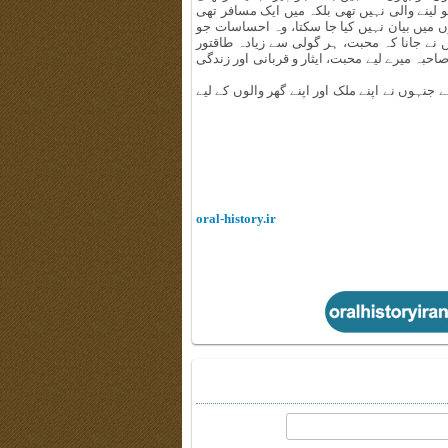
و لینے والی نہیں تھی بلکہ میں ایک مسافر تھی
میں بیان نہیں کیا جا سکتا، وہ احساسات جو
 نے جانا کہ محبت، ہر گولی سے زیادہ طاقتور
بہ میرے لیے محبت، ایثار و قربانی اور زندگی
نہوں نے اپنے ملک اور اپنے گھر والوں کے لیے
oral-history.ir