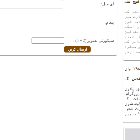
فوج سے
ای میل:
حکم کے
رے میں
ھا کون
پیغام:
ر اسکے
بٹالین
 تھا۔
سیکورٹی تصویر (2 + 5) :
اصر کے
ی معلوم
ے آرڈر
یادوں بھری رات کا ۲۹۸ واں
قدس کے
 یادوں
ا ۲۹۸ واں پروگرام،
افت کے
کوششوں
۲۷ دسمبر ۲۰۱۸ء کو آرٹ شعبے
کے سورہ ہال میں منعقد ہوا ۔ اگلا پروگرام ۲۴ جنوری