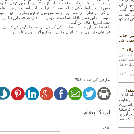
ہے وہ یہ ہے کہ آپ اپنے مقصد کے لیے لڑے۔‘‘ اس پل میں کوئی انٹروی
تھ وہاں
جس نے احساسات کی دنیا کا سفر کیا تھا، وہ احساسات جنہیں لفظوں 
یٹھ گئے۔
ان کی ہر نظر، ہر لفظ اور ہر سانس میں ٹھاٹھیں مار رہے تھے۔ میں
 ٹیم نے
ہوتی ہے اور صبر، ناقابل شکست ہتھیار ہے۔ داؤد صاحب اور طاہرہ صاح
 ٹیم کو
جینے کے رول ماڈل بن گئے۔
داؤد صاحب اور طاہرہ صاحبہ کی کہانی، ان سب لوگوں کی کہانی ہے ج
قربانیاں دی ہیں؛ وہ کہانیاں جنہیں ہرگز بھلایا نہیں جانا چاہیے۔
ین جناب
شمی کی
اب میں
ے لگا:
 طرح کا
یا ہے۔
ن۔ آقا
صارفین کی تعداد: 1703
سفر!
م آیا کہ
 رضایت
پاسپورٹ
م کرسکتا
آپ کا پیغام
ہاں پر
پتہ چلا کہ میں تو ۱۹۶۳ کے بعد
نام: