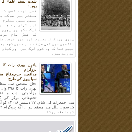
شدت پسند علماء کا 
رویہ!
کسی ایسے شخص کے 
منتظر ہیں جس کے با
ہمیں نہیں معلوم ت
اور کہاں ہے ، او
ایک حکم پر پوری 
کا قتل عام ہونا
پوری بیرک نامعلوم اور غیر فوجی عن
ہاتھوں میں تھی جن کے بارے میں کچھ بھ
نہیں تھا کہ وہ کون لوگ ہیں اور کہاں س
لے رہے ہیں۔
پروگرام
مدافعین حرم،دفاع م
سپاہیوں کی طرح
دفاع مقدس سے متعلق
بھری رات ک
مزاحمتی ادب و ثق
تحقیقاتی مرکز کی 
سے، جمعرات کی شام، 
کو منعقد ہوگا۔