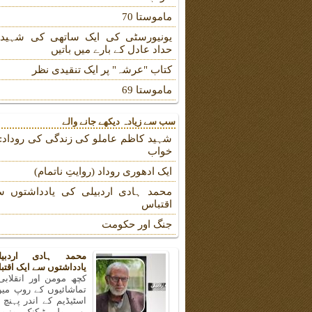
ماموستا 70
یونیورسٹی کی ایک ساتھی کی شہیدہ
حداد عادل کے بارے میں باتیں
کتاب "عرشہ" پر ایک تنقیدی نظر
ماموستا 69
سب سے زیادہ دیکھے جانے والے
شہید کاظم عاملو کی زندگی کی روداد: ب
خواب
ایک ادھوری روداد (روایتِ ناتمام)
محمد ہادی اردبیلی کی یادداشتوں س
اقتباس
جنگ اور حکومت
محمد ہادی اردبی
یادداشتوں سے ایک اقتب
کچھ مومن اور انقلابی
تماشائیوں کے روپ میں
اسٹیڈیم کے اندر پہنچ
بھی پولی ٹیکنک یونیو