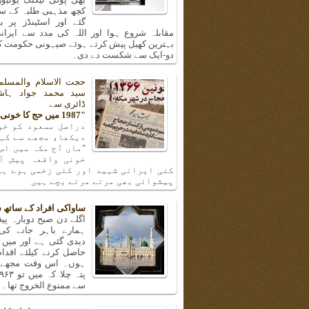
کچھ مذہبی طلبہ کے سا
گئے اور اسٹینڈز پر ب
مقابلہ شروع ہوا اور اللہ کی مدد سے ایرانی
بہترین کھیل پیش کرتے ہوئے صیہونی حکومت کی
دو-ایک سے شکست دے دی۔
حجت الاسلام والمسلم
سید محمد جواد ہا
ڈائری سے
"1987 میں حج کا خونی واقعہ"
دراصل مسعود کو خو
دیکھا، مجھے سے کہن
"ماں آج مکہ میں اس
خونی واقعہ پیش آ
کئی ایرانی شہید اور کئی زخمی ہوے ہی
پیشوائی بھی مرتے مرتے بچے ہیں
ساواکی افراد کے ساتھ 
اگلے دن صبح دوبارہ پیغا
ہمارے باہر جانے کی
دیدی گئی ہے اور میں 
حاصل کرنے کیلئے اقدا
ہوں۔ اس وقت مجھے و
سے ممنوع الخروج تھا۔