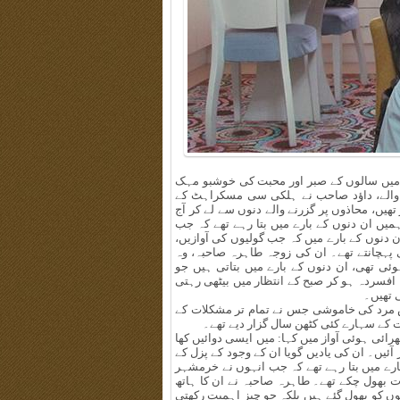
میں سالوں کے صبر اور محبت کی خوشبو مہک
والے، داؤد صاحب نے ہلکی سی مسکراہٹ کے
تھیں، محاذوں پر گزرنے والے دنوں سے لے کر آج
میں ان دنوں کے بارے میں بتا رہے تھے کہ جب
ن دنوں کے بارے میں کہ جب گولیوں کی آوازیں،
 پہچانتے تھے۔ ان کی زوجہ طاہرہ صاحبہ، وہ
ی تھی، ان دنوں کے بارے میں بتاتی ہیں جو
 افسردہ ہو کر صبح کے انتظار میں بیٹھی رہتی
 تھیں۔
 مرد کی خاموشی جس نے تمام تر مشکلات کے
کے سہارے کئی کٹھن سال گزار دیے تھے۔
ائی ہوئی آواز میں کہا: میں ایسی دوائیں کھا
ٓئیں۔ ان کی یادیں گویا ان کے وجود کے پزل کے
ارے میں بتا رہے تھے کہ جب انہوں نے خرمشہر
 بھول چکے تھے۔ طاہرہ صاحبہ نے ان کا ہاتھ
توں کو بھول گئے ہیں بلکہ جو چیز اہمیت رکھتی