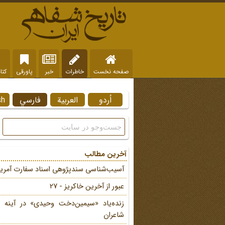
صفحه نخست
خاطرات
خبر
پاورقی
کتا
اُردو
العربية
فارسي
sh
آخرین مطالب
آسیب‌شناسی سندپژوهی اسناد سفارت آمریک
عبور از آخرین خاکریز - 27
زنده‌یاد «سیمین‌دخت وحیدی» در آینه 
شاعران