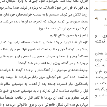
جوری ادامه پیدا کند، نمی‌شود. نفوذ چپی‌ها به ویژه آدم‌های 
بود قوز بالا قوز! این نفوذ نامبارک، به ویژه در تولید صدا بیشتر بود
آن‌ها تلاش می‌کردند سیستم را به سمت خواسته‌های خودشان ه
ن به
سیما، سرودهایی تولید می‌شد که انحراف در آن‌ها دیده می‌شد. مث
ی
اگر خدای به من فرصتی دهد یک روز
وی و
کِشم ز مرتجعین انتقامِ آزادی
ه گذشته
تازه اگر فقط تولید می‌شد اشکالی نداشت، مسئله اینجا بود که این
پخش می‌کردند! خیلی جالب است که همین افراد سر چهارراه‌ها می
ا همان
هستند! یعنی از صدا و سیمای جمهوری اسلامی این سرودها پ
ت چون
می‌کردند و می‌گفتند روزی از ما انتقام خواهند گرفت!
 به یک
تولیدکننده‌های موسیقی، از آهنگ‌ساز و نوازنده گرفته تا خوانند
ن فهم،
نداشتند. عده کمی هم کج‌دارو مریز رفتار می‌کردند تا ببینند
می‌دهد
کند، در
پاسخگوی نیاز گسترده جامعه بعد از انقلاب به موسیقی سالم باش
گیرانه
قبل از انقلاب، سلامت کافی ندارند و باید موسیقی جدیدی خلق شو
احساس و
تقریباً معلوم بود. کلام آن روز ما با کلام قبل از انقلاب طبیعتاً م
می‌کردیم همه‌اش شکل طاغوتی دارد و بوی طاغوتی می‌دهد و شاید