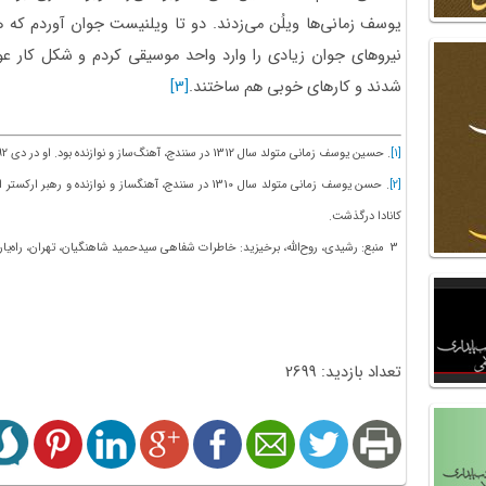
یوسف زمانی‌ها ویلُن می‌زدند. دو تا ویلنیست جوان آوردم که 
نیروهای جوان زیادی را وارد واحد موسیقی کردم و شکل کار ع
شدند و کارهای خوبی هم ساختند.
[3]
[1]
. حسین یوسف زمانی متولد سال 1312 در سنندج، آهنگ‌ساز و نوازنده بود. او در دی 1392 در تهران درگذشت.
[2]
کانادا درگذشت.
3 منبع: رشیدی، روح‌الله، برخیزید: خاطرات شفاهی سیدحمید شاهنگیان، تهران، راه‌یار، 1397، ص 142 تا 145.
تعداد بازدید: 2699