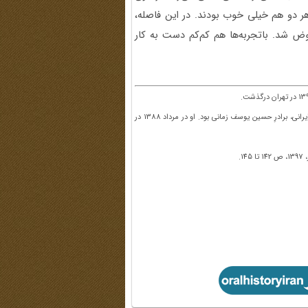
هر دو هم خیلی خوب بودند. در این فاصله،
وض شد. باتجربه‌ها هم کم‌کم دست به کار
. حسن یوسف زمانی متولد سال 1310 در سنندج، آهنگساز و نوازنده و رهبر ارکستر ایرانی، برادرِ حسین یوسف زمانی بود. او در مرداد 1388 در