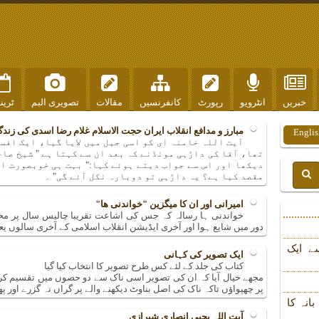
خبریں
انٹرویو
رپورٹ
کانفرنسیں
مقالات
تصویری البم
ٹرین
مبارز و مدافع انقلاب ایران حجت الاسلام غلام رضا اسدی کی زن
Englis
آیت اللہ خامنہ ای کو اسی جیل میں لایا گیا، ایک افس
تھا، آقا کی داڑہی مونڈنے کہ بعد ان سے کہتا ہے " شیخ صاح
دیکھا اور اس سے جواب دیتے ہوئے کہا:" بہت ہی خوبصورت ا
مقصد کیا ہے؟ یہ داڑہی تو دوبارہ نکل آئے گی" ۔
امیرانی اور ان کا میگزین "خواندنی ھا"
خواندنی ہا رسالہ کہ جس کی اشاعت تقریبا چالیس سال پر محی
دور میں شایع ہوا اور آخری ایڈیشن انقلاب اسلامی کے آخری سالوں یعنی ۱۳۵۸ شمسی میں شایع 
ے ایک
ایک تصویر کی کہانی
کتاب کی جلد کے لئے کس طرح تصویر کا انتخاب کیا گیا
مجھے خیال آیا کہ ان کی تصویر اسی ناک سے دو حصوں میں تقسیم کر
پر چھپواؤں تاکہ ناک کی اصل بناوٹ دیکھنے والے پر گراں نہ گزرے اور پھ
انہ کا
آیت اللہ یحیی انصاری شیرازی