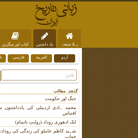
پہلا صفحہ
یاد داشتیں
کتاب اور میگزین
اُردو
العربية
فارسي
h
ہم سے رابطہ
گذشتہ مطالب
جنگ اور حکومت
محمد ہادی اردبیلی کی یادداشتوں س
اقتباس
ایک ادھوری روداد (روایتِ ناتمام)
شہید کاظم عاملو کی زندگی کی روداد: ب
خواب