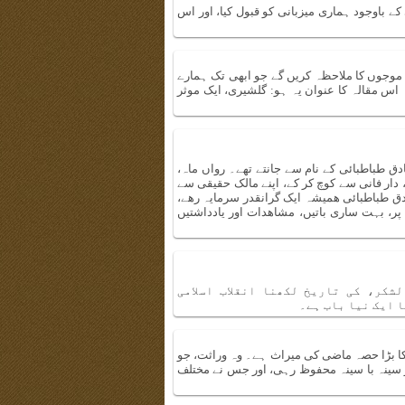
ے باوجود ہماری میزبانی کو قبول کیا، اور اس
 موجوں کا ملاحظہ کریں گے جو ابھی تک ہمارے
اس مقالہ کا عنوان یہ ہو: گلشیری، ایک موثر
 طباطبائی کے نام سے جانتے تھے۔ رواں ماہ،
دار فانی سے کوچ کر کے، اپنے مالک حقیقی سے
ادق طباطبائی ھمیشہ ایک گرانقدر سرمایہ رھے،
، بہت ساری باتیں، مشاھدات اور یادداشتیں
شکر، کی تاریخ لکھنا انقلاب اسلامی
 ایک نیا باب ہے۔
کا بڑا حصہ ماضی کی میراث ہے۔ وہ وراثت، جو
ر سینہ با سینہ محفوظ رہی، اور جس نے مختلف