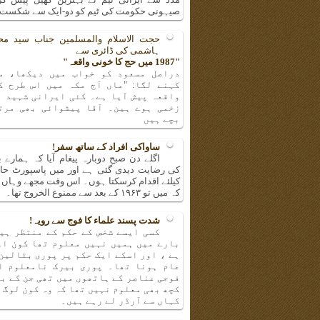
صیہونی حکومت کی ٹیم کو دو-ایک سے شکست 
حجت الاسلام والمسلمین جناب سید مح
ہاشمی کی ڈائری سے
"1987 میں حج کا خونی واقعہ"
دراصل مسعود کو خواب میں دیکھا، م
کہنے لگا: "ماں آج مکہ میں اس طرح ک
واقعہ پیش آیا ہے۔ کئی ایرانی شہید ا
زخمی ہوے ہین۔ آقا پیشوائی بھی مرت
بچے ہیں
ساواکی افراد کے ساتھ سفر!
اگلے دن صبح دوبارہ پیغام آیا کہ ہمارے ب
کی رضایت دیدی گئی ہے اور میں پاسپورٹ حا
کیلئے اقدام کرسکتا ہوں۔ اس وقت مجھے وہاں پر
کہ میں تو ۱۹۶۳ کے بعد سے ممنوع الخروج تھا۔
شدت پسند علماء کا فوج سے رویہ!
کسی ایسے شخص کے حکم کے منتظر ہیں
بارے میں ہمیں نہیں معلوم تھا کون او
ہے ، اور اسکے ایک حکم پر پوری بٹالین
عام ہونا تھا۔ پوری بیرک نامعلوم ا
فوجی عناصر کے ہاتھوں میں تھی جن کے ب
کچھ بھی معلوم نہیں تھا کہ وہ کون لوگ 
کہاں سے آرڈر لے رہے ہیں۔