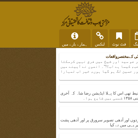
نگ
فٹ نوٹ
لنکس
ہمارے بارے میں
دگی کےمختصرواقعات
ر جو سید اور شیخ میں فرق نہیں کرسکتا
ب، کیسا ہے اب؟!"۔ انھوں نے آیینے میں
ور حسین لگ ہو گیا ہوں، خیر اب تمہارا
ط تھی اس کا پہلا ایڈیشن رضا شاہ کہ آخری
ہوا۔
دوں اور آدھی تصویر سرورق پر اور آدھی پشت
ر یہی میں نے کیا