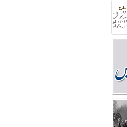
 طرح
دفاع مقدس سے متعلق یادوں بھری رات کا ۲۹۸ واں
مرکز کی
کوششوں سے، جمعرات کی شام، ۲۷ دسمبر ۲۰۱۸ء کو
 پروگرام