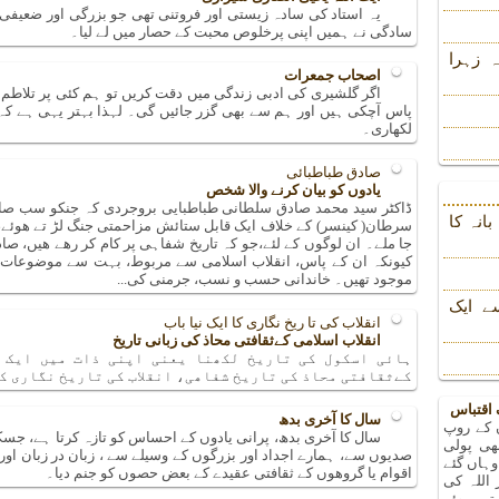
یہ استاد کی سادہ زیستی اور فروتنی تھی جو بزرگی اور ضعیفی ک
سادگی نے ہمیں اپنی پرخلوص محبت کے حصار میں لے لیا۔
 زہرا
اصحاب جمعرات
اگر گلشیری کی ادبی زندگی میں دقت کریں تو ہم کئی پر تلاطم
پاس آچکی ہیں اور ہم سے بھی گزر جائیں گی۔ لہذا بہتر یہی ہے کہ 
لکھاری۔
صادق طباطبائی
یادوں کو بیان کرنے والا شخص
ڈاکٹر سید محمد صادق سلطانی طباطبایی بروجردی کہ جنکو سب صادق
انہ کا
سرطان( کینسر) کے خلاف ایک قابل ستائش مزاحمتی جنگ لڑ تے ھوئے، 
جا ملے۔ ان لوگوں کے لئے،جو کہ تاریخ شفاہی پر کام کر رھے ھیں، ص
کیونکہ ان کے پاس، انقلاب اسلامی سے مربوط، بہت سے موضوعات پر
موجود تھیں۔ خاندانی حسب و نسب، جرمنی کی...
ے ایک
انقلاب کی تا ریخ نگاری کا ایک نیا باب
انقلاب اسلامی کےثقافتی محاذ کی زبانی تاریخ
ہائی اسکول کی تاریخ لکھنا یعنی اپنی ذات میں ایک ل
کےثقافتی محاذ کی تاریخ شفاھی، انقلاب کی تاریخ نگاری کا
 اقتباس
سال کا آخری بدھ
ں کے روپ
سال کا آخری بدھ، پرانی یادوں کے احساس کو تازہ کرتا ہے، جس
ھی پولی
صدیوں سے، ہمارے اجداد اور بزرگوں کے وسیلے سے ، زبان در زبان او
وہاں گئے
اقوام یا گروھوں کے ثقافتی عقیدے کے بعض حصوں کو جنم دیا۔
 اللہ کی
تے ہوئے