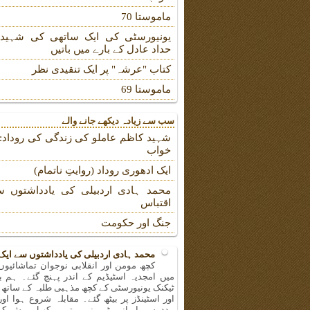
ماموستا 70
یونیورسٹی کی ایک ساتھی کی شہیدہ
حداد عادل کے بارے میں باتیں
کتاب "عرشہ" پر ایک تنقیدی نظر
ماموستا 69
سب سے زیادہ دیکھے جانے والے
شہید کاظم عاملو کی زندگی کی روداد: ب
خواب
ایک ادھوری روداد (روایتِ ناتمام)
محمد ہادی اردبیلی کی یادداشتوں س
اقتباس
جنگ اور حکومت
محمد ہادی اردبیلی کی یادداشتوں سے ایک
کچھ مومن اور انقلابی نوجوان تماشائیو
میں امجدیہ اسٹیڈیم کے اندر پہنچ گئے۔ ہم ب
ٹیکنک یونیورسٹی کے کچھ مذہبی طلبہ کے ساتھ 
اور اسٹینڈز پر بیٹھ گئے۔ مقابلہ شروع ہوا اور
مدد سے ایرانی ٹیم نے بہترین کھیل پیش کر