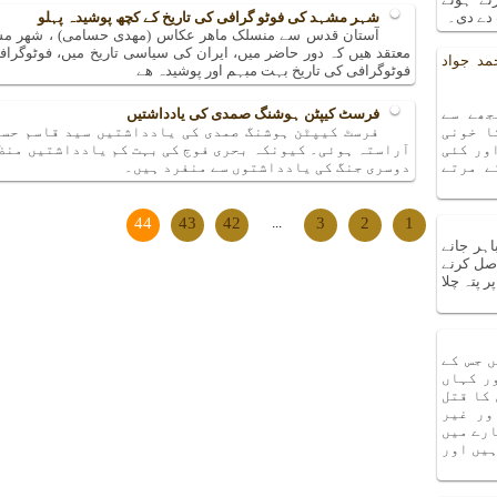
دے دی۔
شہر مشہد کی فوٹو گرافی کی تاریخ کے کچھ پوشیدہ پہلو
آستان قدس سے منسلک ماھر عکاس (مھدی حسامی) ، شھر مشھ
معتقد ھیں کہ دور حاضر میں، ایران کی سیاسی تاریخ میں، فوٹوگرا
مد جواد
فوٹوگرافی کی تاریخ بہت مبہم اور پوشیدہ ھے
جھے سے
فرسٹ کیپٹن ہوشنگ صمدی کی یادداشتیں
ا خونی
فرسٹ کیپٹن ہوشنگ صمدی کی یادداشتیں سید قاسم حسی
ور کئی
آراستہ ہوئی۔ کیونکہ بحری فوج کی بہت کم یادداشتیں منظر
ے مرتے
دوسری جنگ کی یادداشتوں سے منفرد ہیں۔
44
43
42
...
3
2
1
اہر جانے
صل کرنے
 پتہ چلا
 جس کے
ر کہاں
 کا قتل
ور غیر
ارے میں
ہیں اور