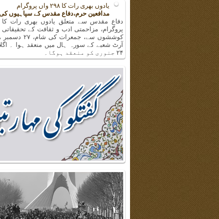
یادوں بھری رات کا ۲۹۸ واں پروگرام
مدافعین حرم،دفاع مقدس کے سپاہیوں کی
پروگرام، مزاحمتی ادب و ثقافت کے تحقیقاتی 
آرٹ شعبے کے سورہ ہال میں منعقد ہوا ۔ اگلا
۲۴ جنوری کو منعقد ہوگا۔