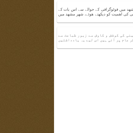
د میں فوٹوگرافی کے حوالے سے اس بات کے
فی کی اھمیت کو دیکھتے ھوئے، شھر مشھد میں
نی کی کوشش و کاوش سے زیور طباعت سے
 عام پر آئی ہیں اس لیے یہ یادداشتیں