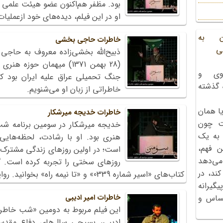
بود. مظفر هم‌اکنون عضو هیئت علمی 
او در این فیلم، دیده‌های خود ازعملیات
ن به
خاطرات حاجی بخشی
ی
ذبیح‌الله بخشی‌زاده معروف به حاج
(28 بهمن 1371) میهمان حو
وی و
ه گذشته
خاطراتی از زبان او می‌شنویم.
ا همان
خاطرات خدیجه میرشکار
ت چون
 به یک
هنری بود. او با رشادت، لحظه‌هایی
ن فهم،
است؛ در اولین روزهای زندگی مشترک 
می‌دهد
روزهای سختی را تجربه کرده است. گوش
کند، در
کتاب‌های «اسیر شماره 0339» و «تا نیمه راه» بخوانید. روایت بخشی از خاطرات او را می‌بینیم.
گیرانه
خاطرات امیر ادیبی
احساس و
ادیبی، بسیجی سال‌های دفاع مقدس،