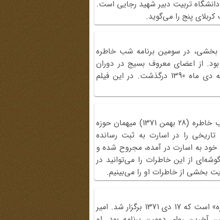
دانشگاه تربیت دبیر شهید رجایی است.
 کربلای پنج را می‌گوید.
ی بخشی، در سومین برنامه شب خاطره
زه هنری بود. از اعضای معروف بسیج در دوران
جنگ تحمیلی عراق علیه ایران بود که دی ماه 1390 درگذشت. در این فیلم
خدیجه میرشکار در سومین برنامه شب خاطره (28 بهمن 1371) میهمان حوزه
 تاریخی را در اسارت به ثبت رسانده
خود به اسارت در آمده، مجروح شده و
ه‌ای از این خاطرات را می‌توانید در
این فیلم مربوط به دومین «شب خاطره» است که 17 دی 1371 برگزار شد. امیر
 آخرین روای دومین برنامه بود. او