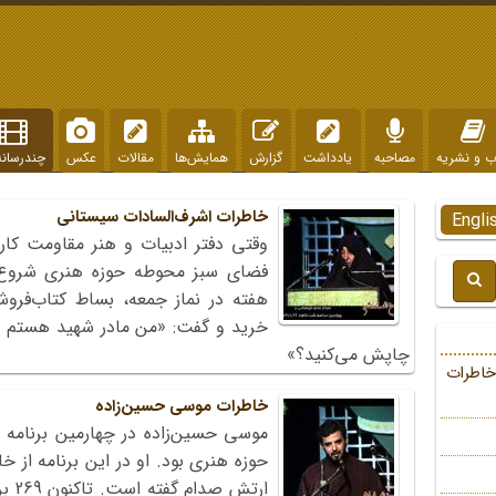
ب و نشریه
مصاحبه
یادداشت
گزارش
همایش‌ها
مقالات
عکس
چندرسانه
خاطرات اشرف‌السادات سیستانی
Engli
وقتی دفتر ادبیات و هنر مقاومت کار
فضای سبز محوطه حوزه هنری شروع ک
هفته در نماز جمعه، بساط کتاب‌فروش
خرید و گفت: «من مادر شهید هستم و 
چاپش می‌کنید؟»
خاطرات
خاطرات موسی حسین‌زاده
حوزه هنری بود. او در این برنامه از خ
ارتش