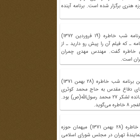
 هنری برگزار شده است. برنامه آینده
مهندس مهدی چمران در چهارمین برنامه شب خاطره (19 فروردین 1372)
مه ـ که فیلم آن را پیش رو دارید ـ از
ن خاطره گفت. مهندس مهدی چمران
ران است.
سردار محمداسماعیل کوثری در سومین برنامه شب خاطره (28 بهمن 1371)
‌های دفاع مقدس به حاج محمد کوثری
معروف و در بخشی از این سال‌ها فرمانده لشکر 27 محمد رسول‌الله(ص) بود.
ی‌گوید.
حسین مظفر در سومین برنامه شب خاطره (28 بهمن 1371) میهمان حوزه
نمایندهٔ تهران در مجلس شورای اسلامی