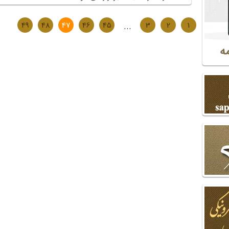
49
48
47
46
45
...
3
2
1