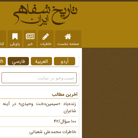
صفحه نخست
خاطرات
خبر
پاورقی
کتا
اُردو
العربية
فارسي
sh
آخرین مطالب
زنده‌یاد «سیمین‌دخت وحیدی» در آینه 
شاعران
100 سؤال/42
خاطرات محمد‌علی شعبانی